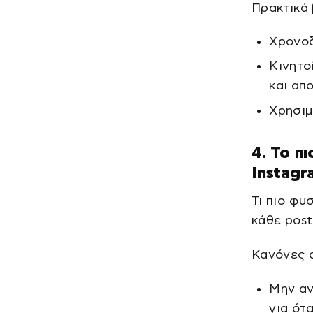
Πρακτικά 
Χρονοδ
Κινητο
και απ
Χρησιμ
4. Το π
Instagr
Τι πιο φυ
κάθε post
Κανόνες 
Μην αν
για ότ