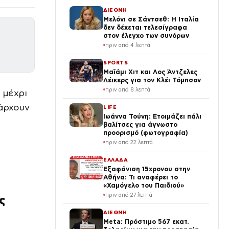
ΔΙΕΘΝΗ
Μελόνι σε Σάντσεθ: Η Ιταλία
δεν δέχεται τελεσίγραφα
στον έλεγχο των συνόρων
πριν από 4 λεπτά
SPORTS
Μαϊάμι Χιτ και Λος Άντζελες
Λέικερς για τον Κλέι Τόμπσον
πριν από 8 λεπτά
 μέχρι
πάρχουν
LIFE
Ιωάννα Τούνη: Ετοιμάζει πάλι
βαλίτσες για άγνωστο
προορισμό (φωτογραφία)
πριν από 22 λεπτά
ΕΛΛΑΔΑ
Εξαφάνιση 15χρονου στην
Αθήνα: Τι αναφέρει το
«Χαμόγελο του Παιδιού»
πριν από 27 λεπτά
ς
ΔΙΕΘΝΗ
Meta: Πρόστιμο 567 εκατ.