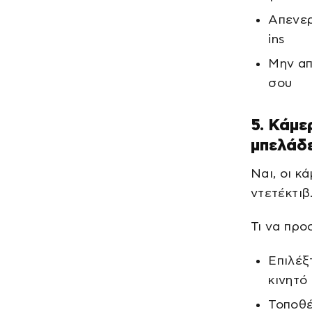
Απενερ
ins
Μην απ
σου
5. Κάμε
μπελάδ
Ναι, οι κ
ντετέκτιβ
Τι να προ
Επιλέξ
κινητό
Τοποθέ