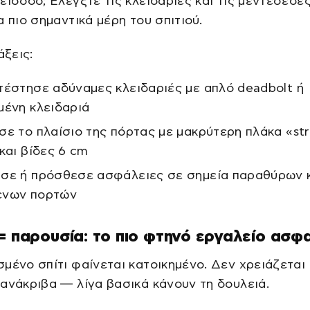
είσοδο; Ελέγξτε τις κλειδαριές και τις μεντεσέδε
α πιο σημαντικά μέρη του σπιτιού.
άξεις:
τέστησε αδύναμες κλειδαριές με απλό deadbolt ή
μένη κλειδαριά
σε το πλαίσιο της πόρτας με μακρύτερη πλάκα «str
 και βίδες 6 cm
σε ή πρόσθεσε ασφάλειες σε σημεία παραθύρων 
ενων πορτών
= παρουσία: το πιο φτηνό εργαλείο ασφ
μένο σπίτι φαίνεται κατοικημένο. Δεν χρειάζεται
ανάκριβα — λίγα βασικά κάνουν τη δουλειά.