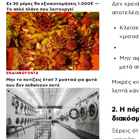
Δεν χρειά
Σε 30 μέρες θα εξοικονομήσεις 1.000€ —
Το απλό πλάνο που λειτουργεί
αποτελέσμ
Κλείσε
«μισοα
Μην αφ
μετά α
ΕΝΔΙΑΦΕΡΟΝΤΑ
Μην το ποτίζεις έτσι! 7 μυστικά για φυτά
Μικρές κι
που δεν πεθαίνουν ποτέ
λεπτά κά
2. Η πό
διακόσ
Ξέρεις ότ