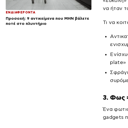
«εύκολη» 
να ήταν τ
ΕΝΔΙΑΦΕΡΟΝΤΑ
Προσοχή: 9 αντικείμενα που ΜΗΝ βάλετε
Τι να κοιτ
ποτέ στο πλυντήριο
Αντικα
ενισχυ
Ενίσχυ
plate»
Σφράγι
συρόμ
3. Φως 
Ένα φωτισ
gadgets π