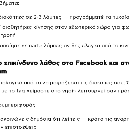
βήματα:
ιακόπτες σε 2-3 λάμπες — προγράμματέ τα τυχαί
ί αισθητήρες κίνησης στον εξωτερικό χώρο για φ
οτροπή
οποίησε «smart» λάμπες αν θες έλεγχο από το κιν
ιο επικίνδυνο λάθος στο Facebook και στ
am
σιολογικό από το να μοιράζεσαι τις διακοπές σου;
 με το tag «είμαστε στο νησί» λειτουργεί σαν πρό
συμπεριφοράς:
ακοινώνεις δημόσια ότι λείπεις — κράτα τις αναρ
αν επιστρέψεις