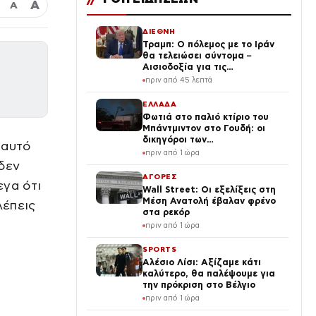
Α
Α
ΔΙΕΘΝΗ
Τραμπ: Ο πόλεμος με το Ιράν
θα τελειώσει σύντομα –
Αισιοδοξία για τις
διαπραγματεύσεις
πριν από 45 λεπτά
ΕΛΛΑΔΑ
Φωτιά στο παλιό κτίριο του
Μπάντμιντον στο Γουδή: οι
δικηγόροι των
 αυτό
κατηγορουμένων λένε «Η
πριν από 1 ώρα
δικογραφία περιέχει πλήθος
δεν
ελλείψεων και σοβαρών
ΑΓΟΡΕΣ
εγα ότι
κενών»
Wall Street: Οι εξελίξεις στη
Μέση Ανατολή έβαλαν φρένο
λέπεις
στα ρεκόρ
πριν από 1 ώρα
SPORTS
Αλέσιο Λίσι: Αξίζαμε κάτι
καλύτερο, θα παλέψουμε για
την πρόκριση στο Βέλγιο
πριν από 1 ώρα