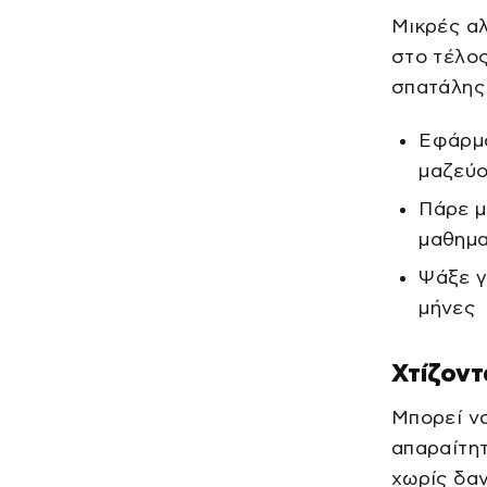
Μικρές α
στο τέλος
σπατάλης 
Εφάρμο
μαζεύο
Πάρε μ
μαθημα
Ψάξε γ
μήνες
Χτίζοντ
Μπορεί να
απαραίτητ
χωρίς δαν