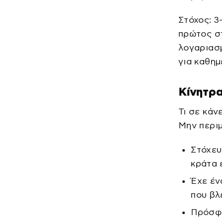
Στόχος: 3
πρώτος στ
λογαριασμ
για καθημ
Κίνητρα
Τι σε κάν
Μην περιμ
Στόχευ
κράτα 
Έχε έν
που βλ
Πρόσφε