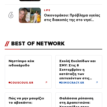
δικηγόροι των κατηγορουμένων
λένε «Η δικογραφία περιέχει
LIFE
πλήθος ελλείψεων και σοβαρών
6
Οικονομάκου: Πρόβλημα υγείας
κενών»
στις διακοπές της στο νησί
Μπόρα Μπόρα – «Έσκασε όλη η
κούραση του χειμώνα»
//
BEST OF NETWORK
Νηστίσιμο κέικ
Σχολή Ευελπίδων και
ινδοκάρυδο
ΣΜΥ: Στις 8
Σεπτεμβρίου η
κατάταξη των
επιτυχόντων στις
Στρατιωτικές Σχολές
↗
↗
COUSCOUS.GR
DIMOCRACY.GR
Πώς να μην μαυρίζει
Θαλάσσια ρύπανση
το αβοκάντο;
στη Δραπετσώνα:
Χειροπέδες στον