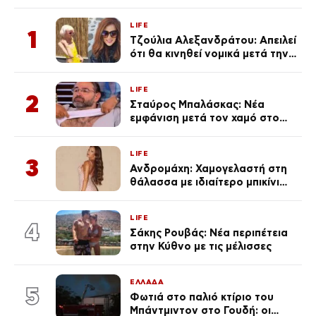
LIFE
1
Τζούλια Αλεξανδράτου: Απειλεί
ότι θα κινηθεί νομικά μετά την
ανάρτηση της Δημουλίδου
LIFE
2
Σταύρος Μπαλάσκας: Νέα
εμφάνιση μετά τον χαμό στο
«Πρωινό» (Φωτογραφία)
LIFE
3
Ανδρομάχη: Χαμογελαστή στη
θάλασσα με ιδιαίτερο μπικίνι
μετά τον χωρισμό της
(φωτογραφία)
LIFE
4
Σάκης Ρουβάς: Νέα περιπέτεια
στην Κύθνο με τις μέλισσες
ΕΛΛΑΔΑ
5
Φωτιά στο παλιό κτίριο του
Μπάντμιντον στο Γουδή: οι