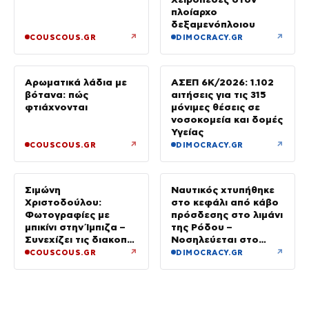
πλοίαρχο
δεξαμενόπλοιου
↗
↗
COUSCOUS.GR
DIMOCRACY.GR
Αρωματικά λάδια με
ΑΣΕΠ 6Κ/2026: 1.102
βότανα: πώς
αιτήσεις για τις 315
φτιάχνονται
μόνιμες θέσεις σε
νοσοκομεία και δομές
Υγείας
↗
↗
COUSCOUS.GR
DIMOCRACY.GR
Σιμώνη
Ναυτικός χτυπήθηκε
Χριστοδούλου:
στο κεφάλι από κάβο
Φωτογραφίες με
πρόσδεσης στο λιμάνι
μπικίνι στην Ίμπιζα –
της Ρόδου –
Συνεχίζει τις διακοπές
Νοσηλεύεται στο
της με τον σύζυγό
νοσοκομείο
↗
↗
COUSCOUS.GR
DIMOCRACY.GR
της, Αντρέα Γεωργίου