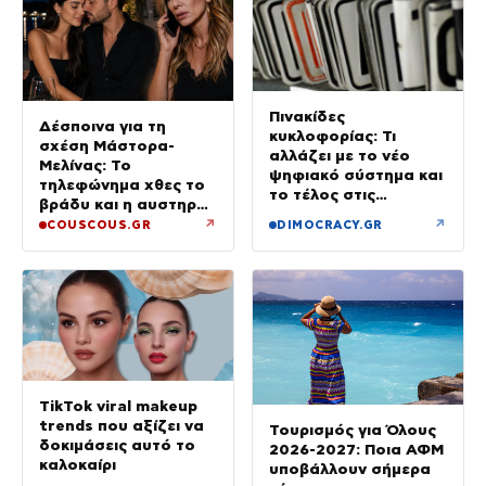
Πινακίδες
Δέσποινα για τη
κυκλοφορίας: Τι
σχέση Μάστορα-
αλλάζει με το νέο
Μελίνας: Το
ψηφιακό σύστημα και
τηλεφώνημα χθες το
το τέλος στις
βράδυ και η αυστηρή
καθυστερήσεις
προειδοποίηση
↗
↗
COUSCOUS.GR
DIMOCRACY.GR
TikTok viral makeup
trends που αξίζει να
Τουρισμός για Όλους
δοκιμάσεις αυτό το
2026-2027: Ποια ΑΦΜ
καλοκαίρι
υποβάλλουν σήμερα