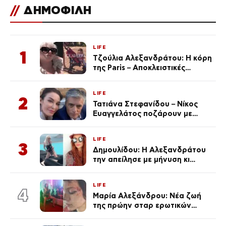
//
ΔΗΜΟΦΙΛΗ
LIFE
1
Τζούλια Αλεξανδράτου: Η κόρη
της Paris – Αποκλειστικές
φωτογραφίες
LIFE
2
Τατιάνα Στεφανίδου – Νίκος
Ευαγγελάτος ποζάρουν με
μαγιό σε παραλία στην
Κεφαλονιά
LIFE
3
Δημουλίδου: Η Αλεξανδράτου
την απείλησε με μήνυση κι
εκείνη απαντά – «Δεν σε
αναγνώρισα, όταν κατάλαβα
LIFE
ποια είσαι σοκαρίστικα»
4
Μαρία Αλεξάνδρου: Νέα ζωή
της πρώην σταρ ερωτικών
ταινιών, μητέρα ενός παιδιού με
σύντροφο επιχειρηματία