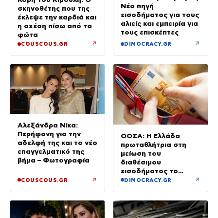
Νέα πηγή
σκηνοθέτης που της
εισοδήματος για τους
έκλεψε την καρδιά και
αλιείς και εμπειρία για
η σχέση πίσω από τα
τους επισκέπτες
φώτα
↗
↗
COUSCOUS.GR
DIMOCRACY.GR
Αλεξάνδρα Νίκα:
Περήφανη για την
ΟΟΣΑ: Η Ελλάδα
αδελφή της και το νέο
πρωταθλήτρια στη
επαγγελματικό της
μείωση του
βήμα – Φωτογραφία
διαθέσιμου
εισοδήματος το
πρώτο τρίμηνο του
↗
↗
COUSCOUS.GR
DIMOCRACY.GR
2026