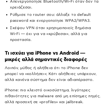
Απενεργοποίησε Bluetooth/Wi‑Fi όταν δεν τα
χρειάζεσαι.
Ρύθμισε το router σου: άλλαξε το default
password και ενεργοποίησε WPA2/WPA3.
Σκέψου VPN όταν χρησιμοποιείς δημόσια
Wi‑Fi — όχι για να «κρύβεσαι», αλλά για
προστασία.
Τι ισχύει για iPhone vs Android —
μικρές αλλά σημαντικές διαφορές
Λοιπόν, μύθος ή αλήθεια ότι το iPhone δεν
μπορεί να «κολλήσει»; Κάτι αλήθειες υπάρχουν,
αλλά κανένα σύστημα δεν είναι αδιαπέραστο.
iPhone: πιο κλειστό οικοσύστημα, λιγότερες
πιθανότητες για malware από μη επίσημες πηγές,
αλλά προσοχή σε «profiles» και jailbreak.