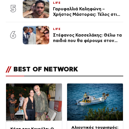
LIFE
(Φωτογραφίες)
5
Γαρυφαλλιά Καληφώνη –
Χρήστος Μάστορας: Τέλος στις
φήμες χωρισμού, όλη η αλήθεια
για τη σχέση τους
LIFE
6
Στέφανος Κασσελάκης: Θέλω τα
παιδιά που θα φέρουμε στον
κόσμο να… – Αποκάλυψη για την
οικογένεια με τον Τάιλερ
//
BEST OF NETWORK
Αλιευτικός τουρισμός:
Κόρη του Κιμούλη: Ο