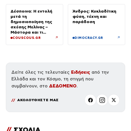
Δέσποινα: Η εντολή
Άνδρος: Κυκλαδίτικη
μετά τη
φύση, τέχνη και
δημοσιοποίηση της
παράδοση
σχέσης Μελίνας –
Μάστορα και τι
ζήτησε από την κόρη
↗
↗
COUSCOUS.GR
DIMOCRACY.GR
της
Ειδήσεις
Δείτε όλες τις τελευταίες
από την
Ελλάδα και τον Κόσμο, τη στιγμή που
ΔΕΔΟΜΕΝΟ
συμβαίνουν, στο
.
ΑΚΟΛΟΥΘΗΣΤΕ ΜΑΣ
//
ΣΧΟΛΙΑ