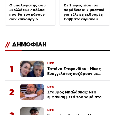
Ο υπολογιστής σου
Σε 2 ώρες είσαι σε
«κολλάει»; 7 κόλπα
παράδεισο: 7 μυστικά
που θα τον κάνουν
για τέλειες εκδρομές
σαν καινούργιο
Σαββατοκύριακου
//
ΔΗΜΟΦΙΛΗ
LIFE
1
Τατιάνα Στεφανίδου – Νίκος
Ευαγγελάτος ποζάρουν με
μαγιό σε παραλία στην
Κεφαλονιά
LIFE
2
Σταύρος Μπαλάσκας: Νέα
εμφάνιση μετά τον χαμό στο
«Πρωινό» (Φωτογραφία)
LIFE