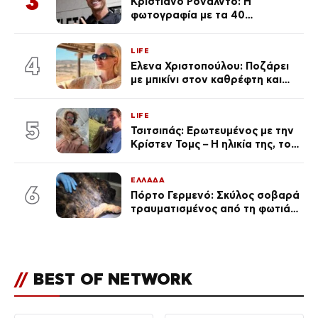
3
Κριστιάνο Ρονάλντο: Η
φωτογραφία με τα 40
πανάκριβα αυτοκίνητα στο
γκαράζ του ξεπέρασε τα 20,7
LIFE
εκ. likes
4
Έλενα Χριστοπούλου: Ποζάρει
με μπικίνι στον καθρέφτη και
εντυπωσιάζει – «Χάνουμε
τουλάχιστον 25 κιλά η
LIFE
καθεμία…» (Βίντεο)
5
Τσιτσιπάς: Ερωτευμένος με την
Κρίστεν Τομς – Η ηλικία της, το
άγνωστο παρελθόν της και το
μεγάλο της πάθος
ΕΛΛΑΔΑ
6
Πόρτο Γερμενό: Σκύλος σοβαρά
τραυματισμένος από τη φωτιά
επέστρεψε στο σπίτι που τον
φρόντιζαν
//
BEST OF NETWORK