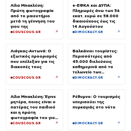
Λίλα Μπακλέση:
e-ΕΦΚΑ και ΔΥΠΑ:
Πρώτη φωτογραφία
Πληρωμές άνω των 56
από το μαιευτήριο
εκατ. ευρώ σε 58.000
μετά τη γέννηση του
δικαιούχους έως τις
γιου της
14 Αυγούστου
↗
↗
COUSCOUS.GR
DIMOCRACY.GR
Λιάγκας-Αντωνά: Ο
Βαλκάνιοι τουρίστες:
εξωτικός προορισμός
Περισσότερες από
που επέλεξαν για τις
45.000 διελεύσεις
διακοπές τους
καθημερινά από το
τελωνείο των
Ευζώνων
↗
↗
COUSCOUS.GR
DIMOCRACY.GR
Λίλα Μπακλέση: Έγινε
Ρέθυμνο: Ο τουρισμός
μητέρα, ποιος είναι ο
υπερισχύει της
πατέρας του παιδιού
πυρκαγιάς στο νότο
και η πρώτη
φωτογραφία του γιου
τους
↗
↗
COUSCOUS.GR
DIMOCRACY.GR