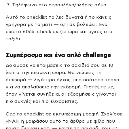
Τηλέφωνο στο αεροπλάνο/πλήρες σήμα;
Αυτό το checklist το λες δυνατά ή το κάνεις
γρήγορα με το μάτι — ό,τι σε βολεύει. Ένα
σωστό 60δλ. check σώζει ώρα και άγχος στο
ταξίδι.
Συμπέρασμα και ένα απλό challenge
Δοκίμασε να ετοιμάσεις το σακίδιό σου σε 10
λεπτά την επόμενη φορά. Θα νιώσεις τη
διαφορά — λιγότερο άγχος, περισσότερο χρόνο
για να απολαύσεις την εκδρομή. Πιστέψτε με,
όταν γίνεται συνήθεια, οι εξορμήσεις γίνονται
πιο συχνές και πιο ευχάριστες.
Θες το checklist σε εκτυπώσιμη μορφή; Σχολίασε
«ΝΑΙ» ή μοιράσου αυτό το άρθρο με φίλο που
πάντα ξεχνάει κάτι — κάντε το παιχνίδι του «10