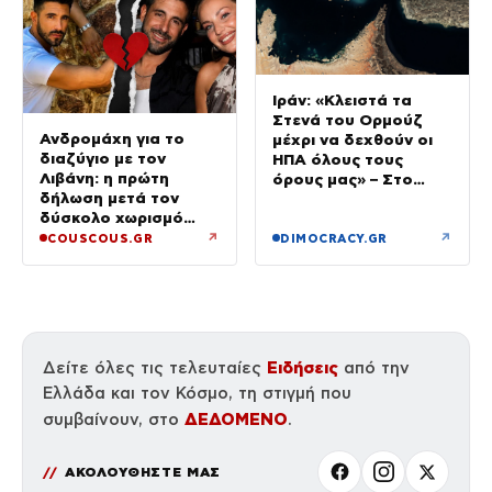
Ιράν: «Κλειστά τα
Στενά του Ορμούζ
Ανδρομάχη για το
μέχρι να δεχθούν οι
διαζύγιο με τον
ΗΠΑ όλους τους
Λιβάνη: η πρώτη
όρους μας» – Στο
δήλωση μετά τον
τραπέζι συμφωνία για
δύσκολο χωρισμό
το άνοιγμα
«Όποιος έχει…»
↗
↗
COUSCOUS.GR
DIMOCRACY.GR
Ειδήσεις
Δείτε όλες τις τελευταίες
από την
Ελλάδα και τον Κόσμο, τη στιγμή που
ΔΕΔΟΜΕΝΟ
συμβαίνουν, στο
.
ΑΚΟΛΟΥΘΗΣΤΕ ΜΑΣ