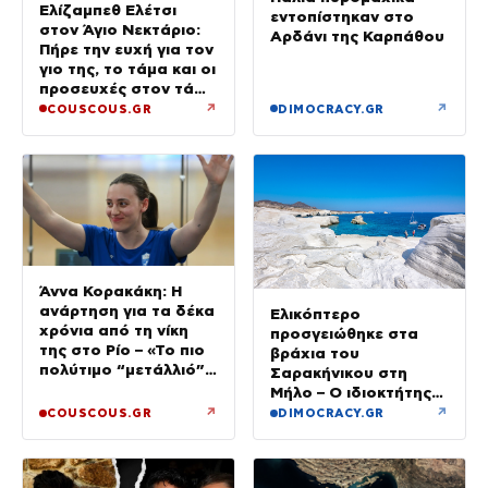
Ελίζαμπεθ Ελέτσι
εντοπίστηκαν στο
στον Άγιο Νεκτάριο:
Αρδάνι της Καρπάθου
Πήρε την ευχή για τον
γιο της, το τάμα και οι
προσευχές στον τάφο
του Αγίου
↗
↗
COUSCOUS.GR
DIMOCRACY.GR
Άννα Κορακάκη: Η
ανάρτηση για τα δέκα
Ελικόπτερο
χρόνια από τη νίκη
προσγειώθηκε στα
της στο Ρίο – «Το πιο
βράχια του
πολύτιμο “μετάλλιό”
Σαρακήνικου στη
μου είναι η κόρη μου»
Μήλο – Ο ιδιοκτήτης
κατέβηκε για μπάνιο
↗
↗
COUSCOUS.GR
DIMOCRACY.GR