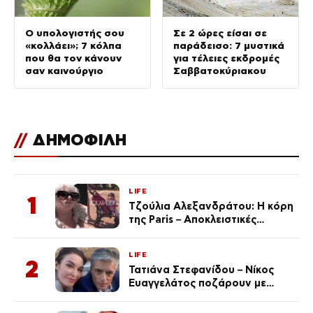
Ο υπολογιστής σου
Σε 2 ώρες είσαι σε
«κολλάει»; 7 κόλπα
παράδεισο: 7 μυστικά
που θα τον κάνουν
για τέλειες εκδρομές
σαν καινούργιο
Σαββατοκύριακου
//
ΔΗΜΟΦΙΛΗ
LIFE
1
Τζούλια Αλεξανδράτου: Η κόρη
της Paris – Αποκλειστικές
φωτογραφίες
LIFE
2
Τατιάνα Στεφανίδου – Νίκος
Ευαγγελάτος ποζάρουν με
μαγιό σε παραλία στην
Κεφαλονιά