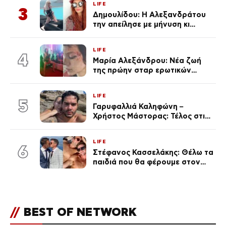
LIFE
3
Δημουλίδου: Η Αλεξανδράτου
την απείλησε με μήνυση κι
εκείνη απαντά – «Δεν σε
αναγνώρισα, όταν κατάλαβα
LIFE
ποια είσαι σοκαρίστικα»
4
Μαρία Αλεξάνδρου: Νέα ζωή
της πρώην σταρ ερωτικών
ταινιών, μητέρα ενός παιδιού με
σύντροφο επιχειρηματία
LIFE
(Φωτογραφίες)
5
Γαρυφαλλιά Καληφώνη –
Χρήστος Μάστορας: Τέλος στις
φήμες χωρισμού, όλη η αλήθεια
για τη σχέση τους
LIFE
6
Στέφανος Κασσελάκης: Θέλω τα
παιδιά που θα φέρουμε στον
κόσμο να… – Αποκάλυψη για την
οικογένεια με τον Τάιλερ
//
BEST OF NETWORK