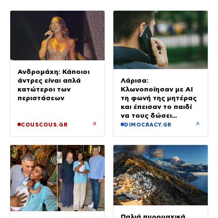
Ανδρομάχη: Κάποιοι
άντρες είναι απλά
Λάρισα:
κατώτεροι των
Κλωνοποίησαν με AI
περιστάσεων
τη φωνή της μητέρας
και έπεισαν το παιδί
να τους δώσει
χρήματα και
↗
↗
COUSCOUS.GR
DIMOCRACY.GR
κοσμήματα
Παλιά πυρομαχικά