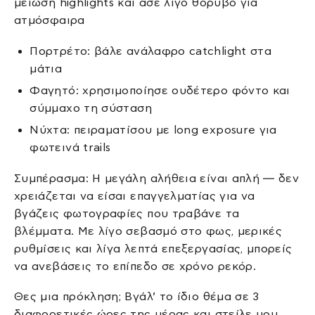
μείωση highlights και άσε λίγο θόρυβο για
ατμόσφαιρα
Πορτρέτο: βάλε ανάλαφρο catchlight στα
μάτια
Φαγητό: χρησιμοποίησε ουδέτερο φόντο και
σύμμαχο τη σύσταση
Νύχτα: πειραματίσου με long exposure για
φωτεινά trails
Συμπέρασμα: Η μεγάλη αλήθεια είναι απλή — δεν
χρειάζεται να είσαι επαγγελματίας για να
βγάζεις φωτογραφίες που τραβάνε τα
βλέμματα. Με λίγο σεβασμό στο φως, μερικές
ρυθμίσεις και λίγα λεπτά επεξεργασίας, μπορείς
να ανεβάσεις το επίπεδο σε χρόνο ρεκόρ.
Θες μια πρόκληση; Βγάλ’ το ίδιο θέμα σε 3
διαφορετικές ώρες της μέρας και στείλε μου