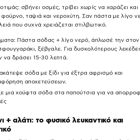
οτιμάς: σβήνει οσμές, τρίβει χωρίς να χαράζει και
 φούρνο, ταψιά και νεροχύτη. Σαν πάστα με λίγο ν
λειά που συχνά χρειάζεται στιλβωτικό.
ματα: Πάστα σόδας + λίγο νερό, άπλωσέ την στον
σφουγγαράκι, ξέβγαλε. Για δυσκολότερους λεκέδε
 να δράσει 15-30 λεπτά.
νακάτεψε σόδα με ξίδι για έξτρα αφρισμό και
μφόρηση αποχετεύσεων.
ίξε μια χούφτα σόδα στα παπούτσια για να απορρο
ιές
νι + αλάτι: το φυσικό λευκαντικό και
ικό