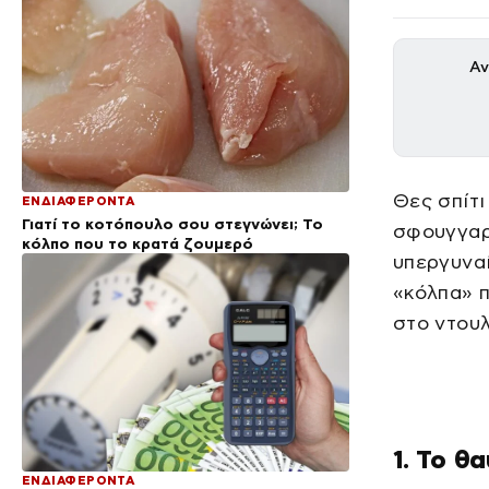
Αν
Θες σπίτι
ΕΝΔΙΑΦΕΡΟΝΤΑ
Γιατί το κοτόπουλο σου στεγνώνει; Το
σφουγγαρί
κόλπο που το κρατά ζουμερό
υπεργυναί
«κόλπα» π
στο ντουλ
1. Το θ
ΕΝΔΙΑΦΕΡΟΝΤΑ