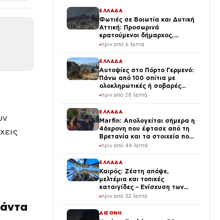
ΕΛΛΑΔΑ
Φωτιές σε Βοιωτία και Δυτική
Αττική: Προσωρινά
κρατούμενοι δήμαρχος,
μηχανικός και ιδιοκτήτης
πριν από 6 λεπτά
αιολικού πάρκου
ΕΛΛΑΔΑ
Αυτοψίες στο Πόρτο Γερμενό:
Πάνω από 100 σπίτια με
ολοκληρωτικές ή σοβαρές
ζημιές
πριν από 28 λεπτά
ΕΛΛΑΔΑ
υν
Marfin: Απολογείται σήμερα η
46χρονη που έφτασε από τη
χεις
Βρετανία και τα στοιχεία που
την εμπλέκουν
πριν από 44 λεπτά
ΕΛΛΑΔΑ
Καιρός: Ζέστη απόψε,
μελτέμια και τοπικές
καταιγίδες – Ενίσχυση των
μελτεμιών το Σαββατοκύριακο
πριν από 52 λεπτά
πάντα
ΔΙΕΘΝΗ