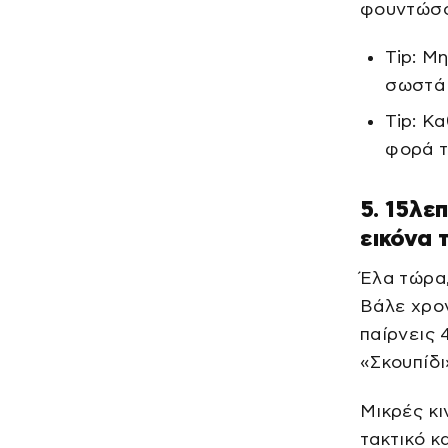
φουντώσου
Tip: Μ
σωστά 
Tip: Κ
φορά τ
5. 15λε
εικόνα 
Έλα τώρα,
Βάλε χρον
παίρνεις 
«Σκουπίδι
Μικρές κι
τακτικό κ