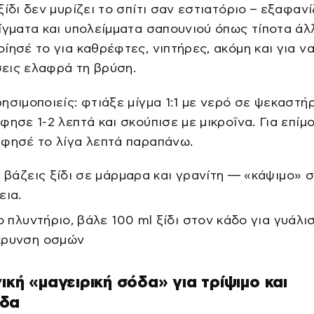
ξίδι δεν μυρίζει το σπίτι σαν εστιατόριο – εξαφανί
ίγματα και υπολείμματα σαπουνιού όπως τίποτα άλ
ίησέ το για καθρέφτες, νιπτήρες, ακόμη και για ν
εις ελαφρά τη βρύση.
ησιμοποιείς: φτιάξε μίγμα 1:1 με νερό σε ψεκαστήρ
φησε 1-2 λεπτά και σκούπισε με μικροΐνα. Για επίμ
άφησέ το λίγα λεπτά παραπάνω.
η βάζεις ξίδι σε μάρμαρα και γρανίτη — «κάψιμο» 
εια.
το πλυντήριο, βάλε 100 ml ξίδι στον κάδο για γυάλι
κρυνση οσμών
γική «μαγειρική σόδα» για τρίψιμο και
δα