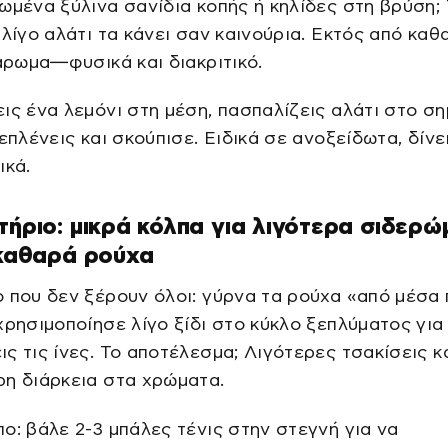
ωμένα ξύλινα σανίδια κοπής ή κηλίδες στη βρύση;
 λίγο αλάτι τα κάνει σαν καινούρια. Εκτός από καθ
 άρωμα—φυσικά και διακριτικό.
ις ένα λεμόνι στη μέση, πασπαλίζεις αλάτι στο ση
Ξεπλένεις και σκούπισε. Ειδικά σε ανοξείδωτα, δίν
ικά.
τήριο: μικρά κόλπα για λιγότερα σιδερ
 καθαρά ρούχα
 που δεν ξέρουν όλοι: γύρνα τα ρούχα «από μέσα 
χρησιμοποίησε λίγο ξίδι στο κύκλο ξεπλύματος για
ς τις ίνες. Το αποτέλεσμα; Λιγότερες τσακίσεις κ
η διάρκεια στα χρώματα.
ο: βάλε 2-3 μπάλες τένις στην στεγνή για να