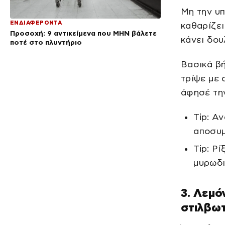
Μη την υπ
ΕΝΔΙΑΦΕΡΟΝΤΑ
καθαρίζει
Προσοχή: 9 αντικείμενα που ΜΗΝ βάλετε
κάνει δου
ποτέ στο πλυντήριο
Βασικά βή
τρίψε με 
άφησέ την
Tip: Α
αποσυ
Tip: Ρ
μυρωδ
3. Λεμό
στιλβωτ