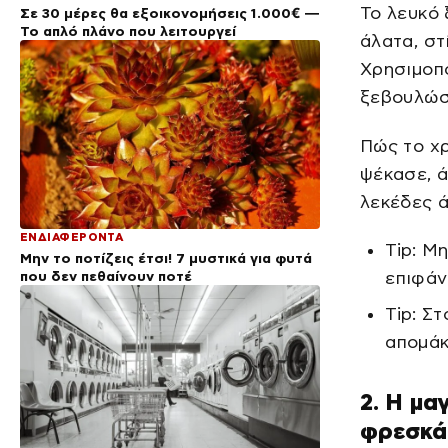
Το λευκό 
Σε 30 μέρες θα εξοικονομήσεις 1.000€ —
Το απλό πλάνο που λειτουργεί
άλατα, στ
Χρησιμοπο
ξεβουλώσ
Πώς το χρ
ψέκασε, ά
λεκέδες 
ΕΝΔΙΑΦΕΡΟΝΤΑ
Tip: Μ
Μην το ποτίζεις έτσι! 7 μυστικά για φυτά
που δεν πεθαίνουν ποτέ
επιφάν
Tip: Σ
απομά
2. Η μα
φρεσκά