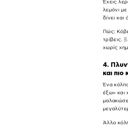
Έχεις λερ
λεμόνι με
δίνει και
Πώς: Κόβε
τρίβεις. 
χωρίς χημ
4. Πλυν
και πιο
Ένα κόλπο
έξω» και 
μαλακώσει
μεγαλύτερ
Άλλο κόλπ