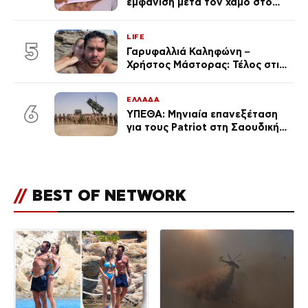
εμφάνιση μετά τον χαμό στο
«Πρωινό» (Φωτογραφία)
LIFE
5
Γαρυφαλλιά Καληφώνη –
Χρήστος Μάστορας: Τέλος στις
φήμες χωρισμού, όλη η αλήθεια
για τη σχέση τους
ΕΛΛΑΔΑ
6
ΥΠΕΘΑ: Μηνιαία επανεξέταση
για τους Patriot στη Σαουδική
Αραβία
//
BEST OF NETWORK