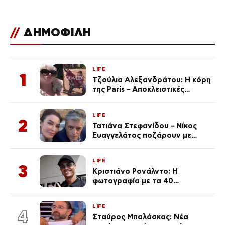
//
ΔΗΜΟΦΙΛΗ
LIFE
1
Τζούλια Αλεξανδράτου: Η κόρη
της Paris – Αποκλειστικές
φωτογραφίες
LIFE
2
Τατιάνα Στεφανίδου – Νίκος
Ευαγγελάτος ποζάρουν με
μαγιό σε παραλία στην
Κεφαλονιά
LIFE
3
Κριστιάνο Ρονάλντο: Η
φωτογραφία με τα 40
πανάκριβα αυτοκίνητα στο
γκαράζ του ξεπέρασε τα 20,7
LIFE
εκ. likes
4
Σταύρος Μπαλάσκας: Νέα