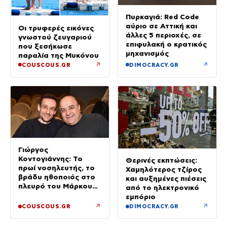
Πυρκαγιά: Red Code
αύριο σε Αττική και
Οι τρυφερές εικόνες
άλλες 5 περιοχές, σε
γνωστού ζευγαριού
επιφυλακή ο κρατικός
που ξεσήκωσε
μηχανισμός
παραλία της Μυκόνου
↗
↗
COUSCOUS.GR
DIMOCRACY.GR
Γιώργος
Κοντογιάννης: Το
Θερινές εκπτώσεις:
πρωί νοσηλευτής, το
Χαμηλότερος τζίρος
βράδυ ηθοποιός στο
και αυξημένες πιέσεις
πλευρό του Μάρκου
από το ηλεκτρονικό
Σεφερλή
εμπόριο
↗
↗
COUSCOUS.GR
DIMOCRACY.GR