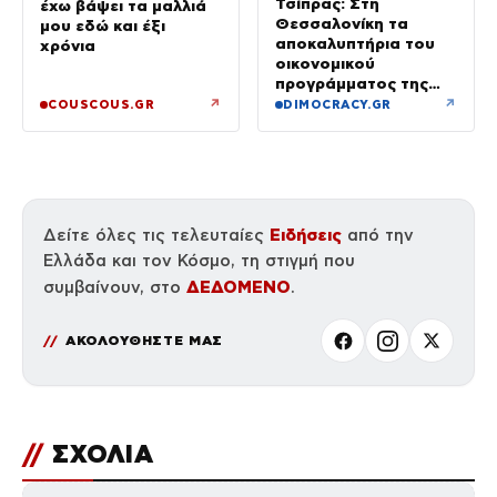
Τσίπρας: Στη
έχω βάψει τα μαλλιά
Θεσσαλονίκη τα
μου εδώ και έξι
αποκαλυπτήρια του
χρόνια
οικονομικού
προγράμματος της
ΕΛ.Α.Σ.
↗
↗
COUSCOUS.GR
DIMOCRACY.GR
Ειδήσεις
Δείτε όλες τις τελευταίες
από την
Ελλάδα και τον Κόσμο, τη στιγμή που
ΔΕΔΟΜΕΝΟ
συμβαίνουν, στο
.
ΑΚΟΛΟΥΘΗΣΤΕ ΜΑΣ
//
ΣΧΟΛΙΑ