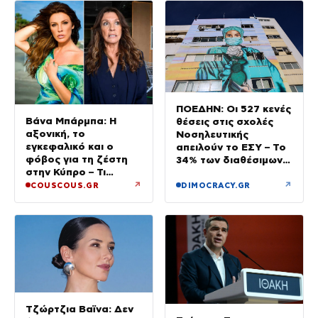
ΠΟΕΔΗΝ: Οι 527 κενές
Βάνα Μπάρμπα: Η
θέσεις στις σχολές
αξονική, το
Νοσηλευτικής
εγκεφαλικό και ο
απειλούν το ΕΣΥ – Το
φόβος για τη ζέστη
34% των διαθέσιμων
στην Κύπρο – Τι
δεν καλύφθηκε
τρέμουν οι γιατροί για
↗
↗
COUSCOUS.GR
DIMOCRACY.GR
την υγεία της;
Τζώρτζια Βαϊνα: Δεν