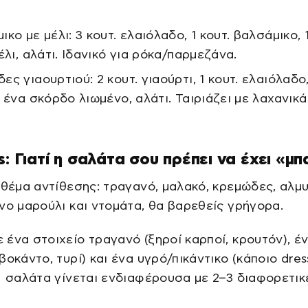
.
κο με μέλι: 3 κουτ. ελαιόλαδο, 1 κουτ. βαλσάμικο, 
έλι, αλάτι. Ιδανικό για ρόκα/παρμεζάνα.
ς γιαουρτιού: 2 κουτ. γιαούρτι, 1 κουτ. ελαιόλαδο,
, ένα σκόρδο λιωμένο, αλάτι. Ταιριάζει με λαχανικά
s: Γιατί η σαλάτα σου πρέπει να έχει «μπ
 θέμα αντίθεσης: τραγανό, μαλακό, κρεμώδες, αλμ
νο μαρούλι και ντομάτα, θα βαρεθείς γρήγορα.
ένα στοιχείο τραγανό (ξηροί καρποί, κρουτόν), έ
βοκάντο, τυρί) και ένα υγρό/πικάντικο (κάποιο dres
Η σαλάτα γίνεται ενδιαφέρουσα με 2–3 διαφορετικ