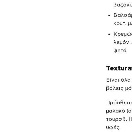
βαζάκι
Βαλσάμι
κουτ. μ
Κρεμώδε
λεμόνι
ψητά
Textura
Είναι όλα
βάλεις μό
Πρόσθεσε 
μαλακό (α
τουρσί). 
υφές.