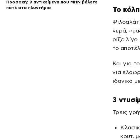
Προσοχή: 9 αντικείμενα που ΜΗΝ βάλετε
ποτέ στο πλυντήριο
Το κόλπ
Ψιλοαλάτι
νερά, «μα
ρίξε λίγο
το αποτέ
Και για το
για ελαφρ
ιδανικά μ
3 ντυσί
Τρεις γρή
Κλασικό
κουτ. 