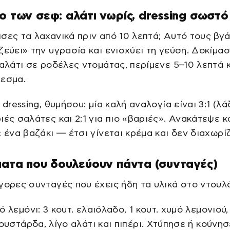
ο των σεφ: αλάτι νωρίς, dressing σωστό
σες τα λαχανικά πριν από 10 λεπτά; Αυτό τους βγά
ζεύει» την υγρασία και ενισχύει τη γεύση. Δοκίμασ
 αλάτι σε ροδέλες ντομάτας, περίμενε 5–10 λεπτά 
λεσμα.
 dressing, θυμήσου: μία καλή αναλογία είναι 3:1 (λά
ιές σαλάτες και 2:1 για πιο «βαριές». Ανακάτεψε κ
ε ένα βαζάκι — έτσι γίνεται κρέμα και δεν διαχωρίζ
ματα που δουλεύουν πάντα (συνταγές)
γορες συνταγές που έχεις ήδη τα υλικά στο ντουλά
 λεμόνι: 3 κουτ. ελαιόλαδο, 1 κουτ. χυμό λεμονιού,
μουστάρδα, λίγο αλάτι και πιπέρι. Χτύπησε ή κούνη