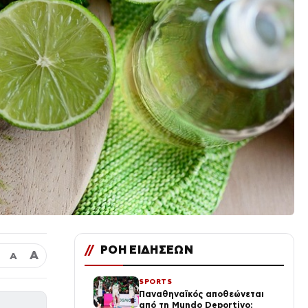
//
ΡΟΗ ΕΙΔΗΣΕΩΝ
Α
Α
SPORTS
Παναθηναϊκός αποθεώνεται
από τη Mundo Deportivo: