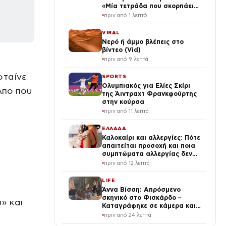
«Μία τετράδα που σκορπάει
τρόμο στην Ευρώπη»
πριν από 1 λεπτό
VIRAL
Νερό ή άμμο βλέπεις στο
βίντεο (Vid)
πριν από 9 λεπτά
φταίνε
SPORTS
Ολυμπιακός για Ελίες Σκίρι
λπο που
της Άιντραχτ Φρανκφούρτης
στην κούρσα
πριν από 11 λεπτά
ΕΛΛΑΔΑ
Καλοκαίρι και αλλεργίες: Πότε
απαιτείται προσοχή και ποια
συμπτώματα αλλεργίας δεν
πρέπει να αγνοούμε
πριν από 12 λεπτά
LIFE
Άννα Βίσση: Απρόσμενο
σκηνικό στο Φισκάρδο –
» και
Καταγράφηκε σε κάμερα και
το βίντεο κυκλοφορεί στο
πριν από 24 λεπτά
διαδίκτυο