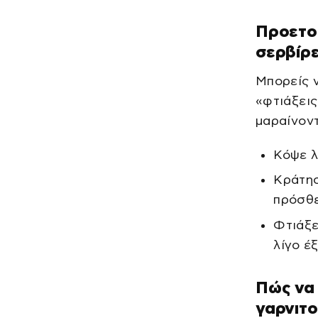
Προετοι
σερβίρε
Μπορείς ν
«φτιάξεις
μαραίνοντ
Κόψε λ
Κράτησ
πρόσθε
Φτιάξε
λίγο έ
Πώς να 
γαρνιτ