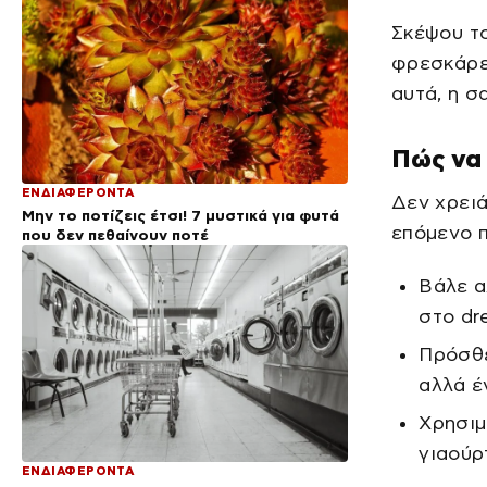
Σκέψου το
φρεσκάρει
αυτά, η σ
Πώς να 
ΕΝΔΙΑΦΕΡΟΝΤΑ
Δεν χρειά
Μην το ποτίζεις έτσι! 7 μυστικά για φυτά
επόμενο π
που δεν πεθαίνουν ποτέ
Βάλε α
στο dre
Πρόσθε
αλλά έ
Χρησιμ
γιαούρ
ΕΝΔΙΑΦΕΡΟΝΤΑ