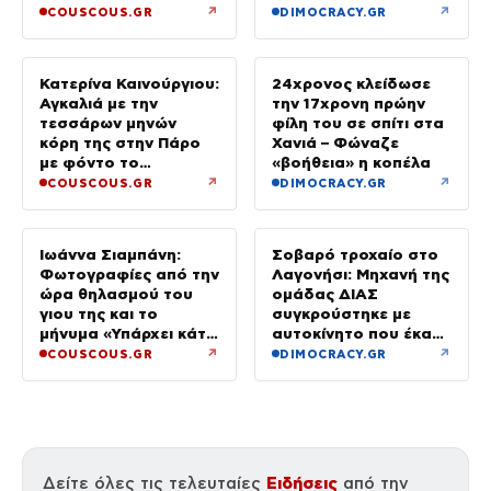
έγιναν σε κλάσματα
↗
↗
COUSCOUS.GR
DIMOCRACY.GR
δευτερολέπτου»
Κατερίνα Καινούργιου:
24χρονος κλείδωσε
Αγκαλιά με την
την 17χρονη πρώην
τεσσάρων μηνών
φίλη του σε σπίτι στα
κόρη της στην Πάρο
Χανιά – Φώναζε
με φόντο το
«βοήθεια» η κοπέλα
ηλιοβασίλεμα
↗
↗
COUSCOUS.GR
DIMOCRACY.GR
Ιωάννα Σιαμπάνη:
Σοβαρό τροχαίο στο
Φωτογραφίες από την
Λαγονήσι: Μηχανή της
ώρα θηλασμού του
ομάδας ΔΙΑΣ
γιου της και το
συγκρούστηκε με
μήνυμα «Υπάρχει κάτι
αυτοκίνητο που έκανε
μαγικό σε αυτές τις
αναστροφή – Δύο
↗
↗
COUSCOUS.GR
DIMOCRACY.GR
αργές μέρες»
αστυνομικοί
τραυματίες, βίντεο
Ειδήσεις
Δείτε όλες τις τελευταίες
από την