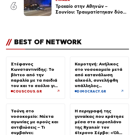
(Φωτογραφίες)
6
Τροχαίο στην Αθηνών –
Σουνίου: Τραυματίστηκαν δύο
αστυνομικοί
//
BEST OF NETWORK
Στέφανος
Κομοτηνή: Ανήλικος
Κωνσταντινίδης: Το
στο νοσοκομείο μετά
βίντεο από την
από κατανάλωση
παραλία με τα παιδιά
αλκοόλ, συνελήφθη
του και το σχόλιο για
υπάλληλος
την ηλικία του
καταστήματος
↗
↗
COUSCOUS.GR
DIMOCRACY.GR
Τούνη στο
Η περιγραφή της
νοσοκομείο: Νύχτα
γυναίκας που κράτησε
αγωνίας με ορούς και
μέσα στο αεροπλάνο
αντιβιώσεις – Τι
της Ryanair τον
συμβαίνει;
61χρονο Σέρβο: «Όλα