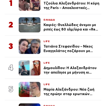
1
Τζούλια Αλεξανδράτου: Η κόρη
της Paris – Αποκλειστικές
φωτογραφίες
ΕΛΛΑΔΑ
2
Καιρός: Θυελλώδεις άνεμοι με
ριπές έως 80 χλμ/ώρα και «Red
Code» σε 6 περιοχές για
κίνδυνο πυρκαγιάς
LIFE
3
Τατιάνα Στεφανίδου – Νίκος
Ευαγγελάτος ποζάρουν με
μαγιό σε παραλία στην
Κεφαλονιά
LIFE
4
Δημουλίδου: Η Αλεξανδράτου
την απείλησε με μήνυση κι
εκείνη απαντά – «Δεν σε
αναγνώρισα, όταν κατάλαβα
LIFE
ποια είσαι σοκαρίστικα»
5
Μαρία Αλεξάνδρου: Νέα ζωή
της πρώην σταρ ερωτικών
ταινιών, μητέρα ενός παιδιού με
σύντροφο επιχειρηματία
ΕΛΛΑΔΑ