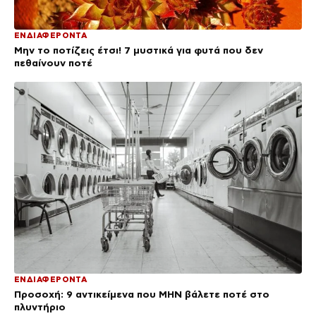
ΕΝΔΙΑΦΕΡΟΝΤΑ
Μην το ποτίζεις έτσι! 7 μυστικά για φυτά που δεν
πεθαίνουν ποτέ
ΕΝΔΙΑΦΕΡΟΝΤΑ
Προσοχή: 9 αντικείμενα που ΜΗΝ βάλετε ποτέ στο
πλυντήριο