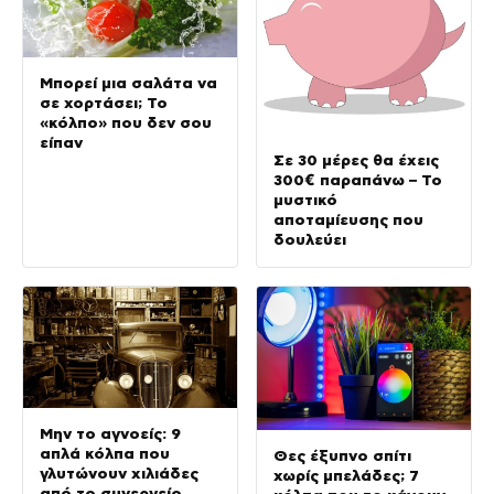
Μπορεί μια σαλάτα να
σε χορτάσει; Το
«κόλπο» που δεν σου
είπαν
Σε 30 μέρες θα έχεις
300€ παραπάνω – Το
μυστικό
αποταμίευσης που
δουλεύει
Μην το αγνοείς: 9
απλά κόλπα που
Θες έξυπνο σπίτι
γλυτώνουν χιλιάδες
χωρίς μπελάδες; 7
από το συνεργείο