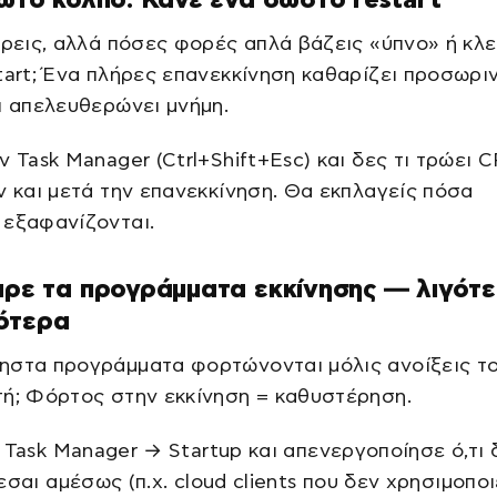
έρεις, αλλά πόσες φορές απλά βάζεις «ύπνο» ή κλε
tart; Ένα πλήρες επανεκκίνηση καθαρίζει προσωρι
ι απελευθερώνει μνήμη.
ν Task Manager (Ctrl+Shift+Esc) και δες τι τρώει 
ν και μετά την επανεκκίνηση. Θα εκπλαγείς πόσα
 εξαφανίζονται.
αρε τα προγράμματα εκκίνησης — λιγότ
ότερα
ηστα προγράμματα φορτώνονται μόλις ανοίξεις τ
ή; Φόρτος στην εκκίνηση = καθυστέρηση.
 Task Manager → Startup και απενεργοποίησε ό,τι 
εσαι αμέσως (π.χ. cloud clients που δεν χρησιμοποι