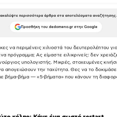
ακαλύψτε περισσότερα άρθρα στα αποτελέσματα αναζήτησης.
Προσθήκη του dedomeno.gr στην Google
ες να περιμένεις χιλιοστά του δευτερολέπτου γι
ένα πρόγραμμα; Ας είμαστε ειλικρινείς: δεν χρειάζ
νούργιος υπολογιστής. Μικρές, στοχευμένες κινήσ
α απογειώσουν την ταχύτητα. Θες να το δοκιμάσε
με βήμα‑βήμα — «5‑βήματα» που κάνουν τη διαφορ
ρώτο κόλπο: Κάνε ένα σωστό restart