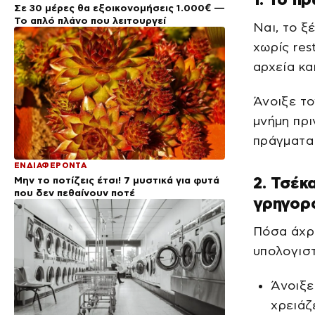
Σε 30 μέρες θα εξοικονομήσεις 1.000€ —
Το απλό πλάνο που λειτουργεί
Ναι, το ξ
χωρίς res
αρχεία κα
Άνοιξε το
μνήμη πρι
πράγματα
ΕΝΔΙΑΦΕΡΟΝΤΑ
2. Τσέκ
Μην το ποτίζεις έτσι! 7 μυστικά για φυτά
που δεν πεθαίνουν ποτέ
γρηγορ
Πόσα άχρ
υπολογιστ
Άνοιξε
χρειάζ