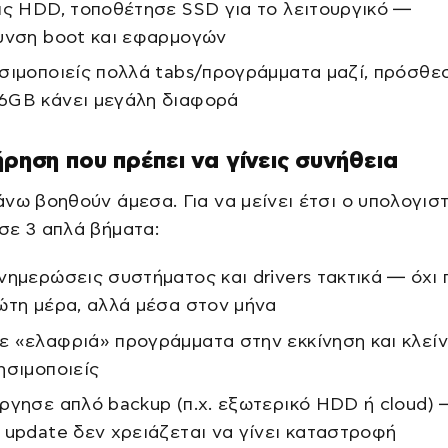
ις HDD, τοποθέτησε SSD για το λειτουργικό —
υνση boot και εφαρμογών
σιμοποιείς πολλά tabs/προγράμματα μαζί, πρόσθ
GB κάνει μεγάλη διαφορά
ήρηση που πρέπει να γίνεις συνήθεια
νω βοηθούν άμεσα. Για να μείνει έτσι ο υπολογιστ
σε 3 απλά βήματα:
νημερώσεις συστήματος και drivers τακτικά — όχι
ώτη μέρα, αλλά μέσα στον μήνα
 «ελαφριά» προγράμματα στην εκκίνηση και κλείνε
ησιμοποιείς
ργησε απλό backup (π.χ. εξωτερικό HDD ή cloud) 
 update δεν χρειάζεται να γίνει καταστροφή