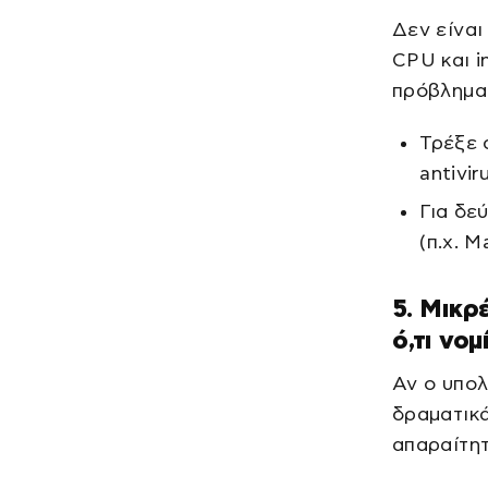
Δεν είναι
CPU και i
πρόβλημα
Τρέξε 
antivir
Για δε
(π.χ. 
5. Μικρ
ό,τι νομ
Αν ο υπολ
δραματικά
απαραίτητ