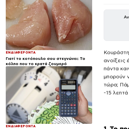
Αν
Κουράστηκ
ΕΝΔΙΑΦΕΡΟΝΤΑ
Γιατί το κοτόπουλο σου στεγνώνει; Το
ανοίξεις 
κόλπο που το κρατά ζουμερό
πάντα και
μπορούν ν
τώρα; Πά
~15 λεπτά
ΕΝΔΙΑΦΕΡΟΝΤΑ
1. Το π