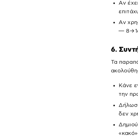
Αν έχε
επιτάχ
Αν χρη
— 8→16
6. Συντ
Τα παραπά
ακολούθη
Κάνε ε
την πρ
Δήλωσε
δεν χρ
Δημιού
«κακό»