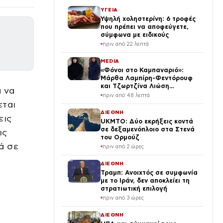
ΥΓΕΙΑ
Υψηλή χοληστερίνη: 6 τροφές
που πρέπει να αποφεύγετε,
σύμφωνα με ειδικούς
πριν από 22 λεπτά
MEDIA
«Φόνοι στο Καμπαναριό»:
Μάρθα Λαμπίρη-Φεντόρουφ
και Τζωρτζίνα Λιώση
α να
μπαίνουν στο μοναστήρι
πριν από 48 λεπτά
εται
ΔΙΕΘΝΗ
εις
UKMTO: Δύο εκρήξεις κοντά
σε δεξαμενόπλοιο στα Στενά
ις
του Ορμούζ
ά σε
πριν από 2 ώρες
ΔΙΕΘΝΗ
Τραμπ: Ανοιχτός σε συμφωνία
με το Ιράν, δεν αποκλείει τη
στρατιωτική επιλογή
πριν από 3 ώρες
ΔΙΕΘΝΗ