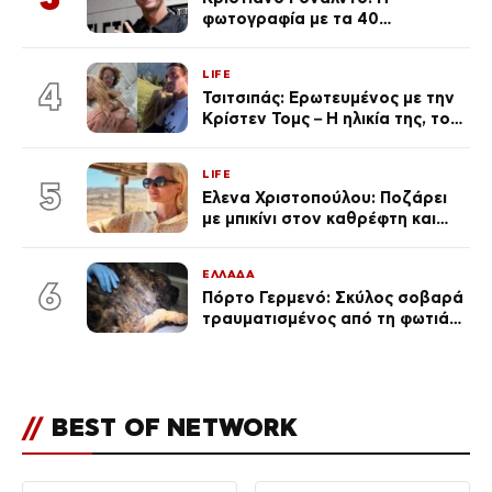
φωτογραφία με τα 40
πανάκριβα αυτοκίνητα στο
γκαράζ του ξεπέρασε τα 20,7
LIFE
εκ. likes
4
Τσιτσιπάς: Ερωτευμένος με την
Κρίστεν Τομς – Η ηλικία της, το
άγνωστο παρελθόν της και το
μεγάλο της πάθος
LIFE
5
Έλενα Χριστοπούλου: Ποζάρει
με μπικίνι στον καθρέφτη και
εντυπωσιάζει – «Χάνουμε
τουλάχιστον 25 κιλά η
ΕΛΛΑΔΑ
καθεμία…» (Βίντεο)
6
Πόρτο Γερμενό: Σκύλος σοβαρά
τραυματισμένος από τη φωτιά
επέστρεψε στο σπίτι που τον
φρόντιζαν
//
BEST OF NETWORK