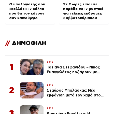
Ο υπολογιστής σου
Σε 2 ώρες είσαι σε
«κολλάει»; 7 κόλπα
παράδεισο: 7 μυστικά
που θα τον κάνουν
για τέλειες εκδρομές
σαν καινούργιο
Σαββατοκύριακου
//
ΔΗΜΟΦΙΛΗ
LIFE
1
Τατιάνα Στεφανίδου – Νίκος
Ευαγγελάτος ποζάρουν με
μαγιό σε παραλία στην
Κεφαλονιά
LIFE
2
Σταύρος Μπαλάσκας: Νέα
εμφάνιση μετά τον χαμό στο
«Πρωινό» (Φωτογραφία)
LIFE
3
Κριστιάνο Ρονάλντο: Η