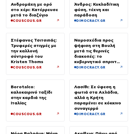
Ανδρομάχη με ορό
Άνδρος: Κυκλαδίτικη
στο χέρι: Κατέρρευσε
φύση, τέχνη και
μετά το διαζύγιο
παράδοση
↗
↗
COUSCOUS.GR
DIMOCRACY.GR
Στέφανος Τσιτσιπάς:
Νομοσχέδια προς
Τρυφερές στιγμές με
ψήφιση στη Βουλή
την καλλονή
μετά τις θερινές
σύντροφό του
διακοπές: το
Kristen Thoms
κυβερνητικό σπριντ
μετά τον
↗
↗
COUSCOUS.GR
DIMOCRACY.GR
Δεκαπενταύγουστο
Borotalco:
Λασίθι: Σε ύφεση η
καλοκαιρινό ταξίδι
φωτιά στα Αχλάδια,
στην καρδιά της
αλλά η Κρήτη
Ιταλίας
παραμένει σε κόκκινο
συναγερμό
↗
↗
COUSCOUS.GR
DIMOCRACY.GR
Νόρα Βαλσάμη: Μόνη
Ακρίβεια: Πάνω από