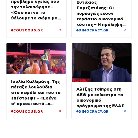
πρόβλημα υγείας που
Ευτύχιος
την ταλαιπώρησε –
Σαρτζετάκης: Οι
«Όσο και να το
πυρκαγιές έχουν
θέλουμε το σώμα μας
τεράστιο οικονομικό
φωνάζει “όχι”»
κόστος – Η πρόληψη
κοστίζει λιγότερο από
↗
↗
COUSCOUS.GR
DIMOCRACY.GR
την αποκατάσταση
Ιουλία Καλλιμάνη: Της
πέταξε λουλούδια
Αλέξης Τσίπρας στη
στο κεφάλι και του τα
ΔΕΘ με επίκεντρο το
επέστρεψε – «Εσένα
οικονομικό
σ’ αρέσει αυτό…»
πρόγραμμα της ΕΛΑΣ
(βίντεο)
↗
↗
COUSCOUS.GR
DIMOCRACY.GR