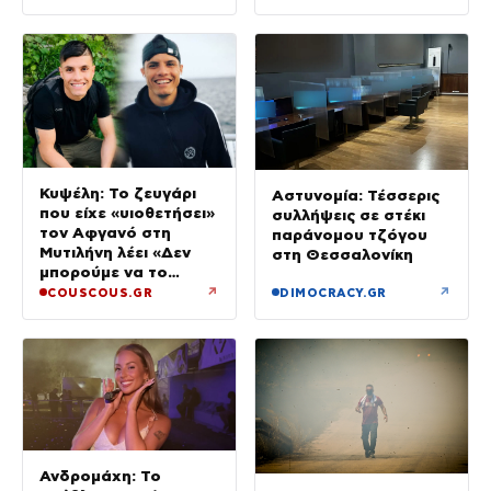
γραμμή
Κυψέλη: Το ζευγάρι
Αστυνομία: Τέσσερις
που είχε «υιοθετήσει»
συλλήψεις σε στέκι
τον Αφγανό στη
παράνομου τζόγου
Μυτιλήνη λέει «Δεν
στη Θεσσαλονίκη
μπορούμε να το
πιστέψουμε»
↗
↗
COUSCOUS.GR
DIMOCRACY.GR
Ανδρομάχη: Το