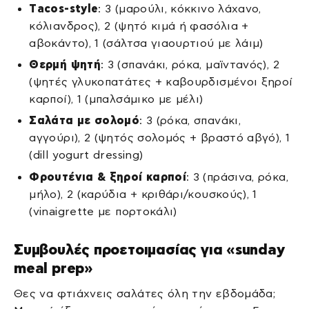
Τacos-style
: 3 (μαρούλι, κόκκινο λάχανο,
κόλιανδρος), 2 (ψητό κιμά ή φασόλια +
αβοκάντο), 1 (σάλτσα γιαουρτιού με λάιμ)
Θερμή ψητή
: 3 (σπανάκι, ρόκα, μαϊντανός), 2
(ψητές γλυκοπατάτες + καβουρδισμένοι ξηροί
καρποί), 1 (μπαλσάμικο με μέλι)
Σαλάτα με σολομό
: 3 (ρόκα, σπανάκι,
αγγούρι), 2 (ψητός σολομός + βραστό αβγό), 1
(dill yogurt dressing)
Φρουτένια & ξηροί καρποί
: 3 (πράσινα, ρόκα,
μήλο), 2 (καρύδια + κριθάρι/κουσκούς), 1
(vinaigrette με πορτοκάλι)
Συμβουλές προετοιμασίας για «sunday
meal prep»
Θες να φτιάχνεις σαλάτες όλη την εβδομάδα;