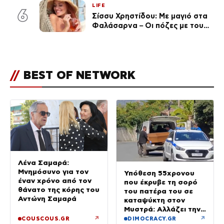
LIFE
6
Σίσσυ Χρηστίδου: Με μαγιό στα
Φαλάσαρνα – Οι πόζες με τους
διάσημους φίλους της
(φωτογραφίες & βίντεο)
//
BEST OF NETWORK
Λένα Σαμαρά:
Μνημόσυνο για τον
Υπόθεση 55χρονου
έναν χρόνο από τον
που έκρυβε τη σορό
θάνατο της κόρης του
του πατέρα του σε
Αντώνη Σαμαρά
καταψύκτη στον
Μυστρά: Αλλάζει την
υπερασπιστική του
↗
↗
COUSCOUS.GR
DIMOCRACY.GR