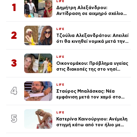
LIFE
1
Δημήτρη Αλεξάνδρου:
Αντίδραση σε αιχμηρό σχόλιο
για την Τούνη με αφορμή το
μεγάλωμα του Πάρη
LIFE
2
Τζούλια Αλεξανδράτου: Απειλεί
ότι θα κινηθεί νομικά μετά την
ανάρτηση της Δημουλίδου
LIFE
3
Οικονομάκου: Πρόβλημα υγείας
στις διακοπές της στο νησί
Μπόρα Μπόρα – «Έσκασε όλη η
κούραση του χειμώνα»
LIFE
4
Σταύρος Μπαλάσκας: Νέα
εμφάνιση μετά τον χαμό στο
«Πρωινό» (Φωτογραφία)
LIFE
5
Κατερίνα Καινούργιου: Ανέμελη
στιγμή κάτω από τον ήλιο με
τους followers της
(φωτογραφία)