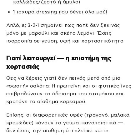
κολλώδες/ζεστό ή άμυλο)
1 ισχυρό dressing που δένει όλα μαζί
Απλό, ε; 3-2-1 σημαίνει πως ποτέ δεν ξεκινάς
μόνο με μαρούλι και σκέτο λεμόνι. Έχεις
ισορροπία σε γεύση, υφή και χορταστικότητα
Γιατί λειτουργεί — η επιστήμη της
χορτασιάς
Θες να ξέρεις γιατί δεν πεινάς μετά από μια
«σωστή» σαλάτα; Η πρωτεΐνη και οι φυτικές ίνες
επιβραδύνουν το άδειασμα του στομάχου και
κρατάνε το αίσθημα κορεσμού.
Επίσης, οι διαφορετικές υφές (τραγανό, μαλακό,
κρεμώδες) κάνουν το γεύμα ικανοποιητικό —
δεν έχεις την αίσθηση ότι «λείπει κάτι»