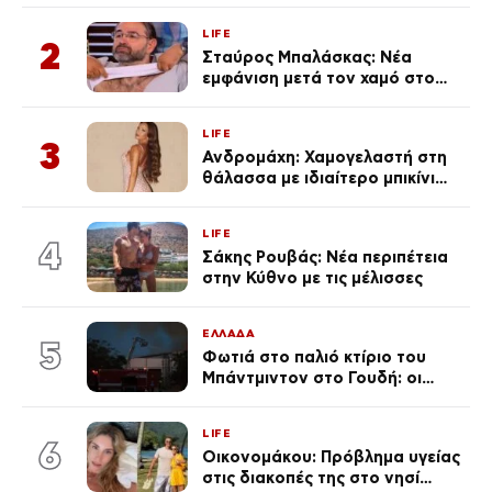
LIFE
2
Σταύρος Μπαλάσκας: Νέα
εμφάνιση μετά τον χαμό στο
«Πρωινό» (Φωτογραφία)
LIFE
3
Ανδρομάχη: Χαμογελαστή στη
θάλασσα με ιδιαίτερο μπικίνι
μετά τον χωρισμό της
(φωτογραφία)
LIFE
4
Σάκης Ρουβάς: Νέα περιπέτεια
στην Κύθνο με τις μέλισσες
ΕΛΛΑΔΑ
5
Φωτιά στο παλιό κτίριο του
Μπάντμιντον στο Γουδή: οι
δικηγόροι των κατηγορουμένων
λένε «Η δικογραφία περιέχει
LIFE
πλήθος ελλείψεων και σοβαρών
6
Οικονομάκου: Πρόβλημα υγείας
κενών»
στις διακοπές της στο νησί