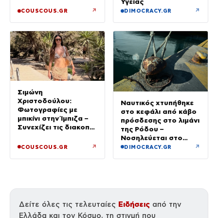
Υγείας
↗
↗
COUSCOUS.GR
DIMOCRACY.GR
Σιμώνη
Χριστοδούλου:
Ναυτικός χτυπήθηκε
Φωτογραφίες με
στο κεφάλι από κάβο
μπικίνι στην Ίμπιζα –
πρόσδεσης στο λιμάνι
Συνεχίζει τις διακοπές
της Ρόδου –
της με τον σύζυγό
Νοσηλεύεται στο
της, Αντρέα Γεωργίου
νοσοκομείο
↗
↗
COUSCOUS.GR
DIMOCRACY.GR
Ειδήσεις
Δείτε όλες τις τελευταίες
από την
Ελλάδα και τον Κόσμο, τη στιγμή που