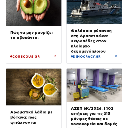
Θαλάσσια ρύπανση
Πώς να μην μαυρίζει
στη Δραπετσώνα:
το αβοκάντο;
Χειροπέδες στον
πλοίαρχο
δεξαμενόπλοιου
↗
↗
COUSCOUS.GR
DIMOCRACY.GR
ΑΣΕΠ 6Κ/2026: 1.102
Αρωματικά λάδια με
αιτήσεις για τις 315
βότανα: πώς
μόνιμες θέσεις σε
φτιάχνονται
νοσοκομεία και δομές