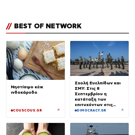
Μπόρα Μπόρα – «Έσκασε όλη η
κούραση του χειμώνα»
//
BEST OF NETWORK
Σχολή Ευελπίδων και
Νηστίσιμο κέικ
ΣΜΥ: Στις 8
ινδοκάρυδο
Σεπτεμβρίου η
κατάταξη των
επιτυχόντων στις
Στρατιωτικές Σχολές
↗
↗
COUSCOUS.GR
DIMOCRACY.GR