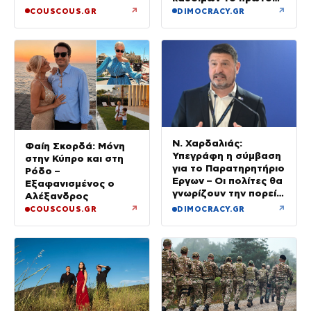
εξάμηνο του έτους
↗
↗
COUSCOUS.GR
DIMOCRACY.GR
Ν. Χαρδαλιάς:
Φαίη Σκορδά: Μόνη
Υπεγράφη η σύμβαση
στην Κύπρο και στη
για το Παρατηρητήριο
Ρόδο –
Έργων – Οι πολίτες θα
Εξαφανισμένος ο
γνωρίζουν την πορεία
Αλέξανδρος
κάθε έργου στην
↗
↗
COUSCOUS.GR
DIMOCRACY.GR
περιοχή τους