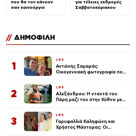
που θα τον κάνουν
για τέλειες εκδρομές
σαν καινούργιο
Σαββατοκύριακου
//
ΔΗΜΟΦΙΛΗ
LIFE
1
Αντώνης Σαμαράς:
Οικογενειακή φωτογραφία που
ανάρτησε ο γιος του λίγο πριν
από την επέτειο θανάτου της
LIFE
Λένας
2
Αλεξάνδρου: Η νταντά του
Πάρη μαζί του στην Κύθνο με
τον μικρό και την Ελληνίδου
(Φωτογραφίες)
LIFE
3
Γαρυφαλλιά Καληφώνη και
Χρήστος Μάστορας: Οι
χωριστές διακοπές και η