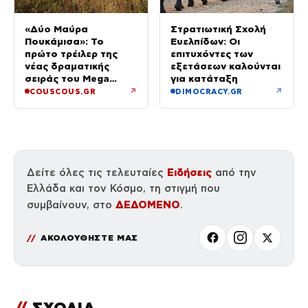
«Δύο Μαύρα
Στρατιωτική Σχολή
Πουκάμισα»: Το
Ευελπίδων: Οι
πρώτο τρέιλερ της
επιτυχόντες των
νέας δραματικής
εξετάσεων καλούνται
σειράς του Mega
για κατάταξη
κυκλοφόρησε
↗
↗
COUSCOUS.GR
DIMOCRACY.GR
Ειδήσεις
Δείτε όλες τις τελευταίες
από την
Ελλάδα και τον Κόσμο, τη στιγμή που
ΔΕΔΟΜΕΝΟ
συμβαίνουν, στο
.
ΑΚΟΛΟΥΘΗΣΤΕ ΜΑΣ
//
ΣΧΟΛΙΑ