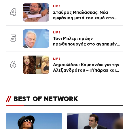
επέτειος που φέτος πέρασε
LIFE
απαρατήρητη
4
Σταύρος Μπαλάσκας: Νέα
εμφάνιση μετά τον χαμό στο
«Πρωινό» (Φωτογραφία)
LIFE
5
Τόνι Μπλερ: πρώην
πρωθυπουργός στο αγαπημένο
του Πόρτο Χέλι
LIFE
6
Δημουλίδου: Καμπανάκι για την
Αλεξανδράτου – «Υπάρχει και
ένα μικρό παιδί πίσω που
χρειάζεται τη μάνα του»
//
BEST OF NETWORK