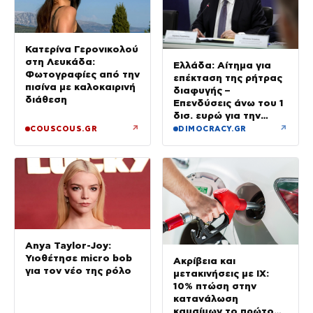
Κατερίνα Γερονικολού
στη Λευκάδα:
Ελλάδα: Αίτημα για
Φωτογραφίες από την
επέκταση της ρήτρας
πισίνα με καλοκαιρινή
διαφυγής –
διάθεση
Επενδύσεις άνω του 1
δισ. ευρώ για την
Ενέργεια έως το 2028
↗
↗
COUSCOUS.GR
DIMOCRACY.GR
Anya Taylor-Joy:
Υιοθέτησε micro bob
Ακρίβεια και
για τον νέο της ρόλο
μετακινήσεις με ΙΧ:
10% πτώση στην
κατανάλωση
καυσίμων το πρώτο