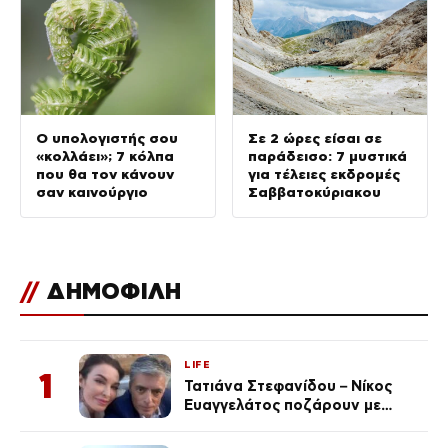
Ο υπολογιστής σου
Σε 2 ώρες είσαι σε
«κολλάει»; 7 κόλπα
παράδεισο: 7 μυστικά
που θα τον κάνουν
για τέλειες εκδρομές
σαν καινούργιο
Σαββατοκύριακου
//
ΔΗΜΟΦΙΛΗ
LIFE
1
Τατιάνα Στεφανίδου – Νίκος
Ευαγγελάτος ποζάρουν με
μαγιό σε παραλία στην
Κεφαλονιά