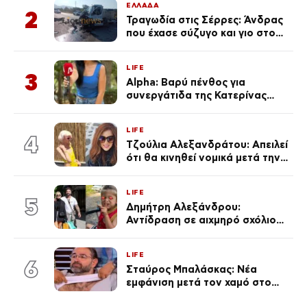
ΕΛΛΑΔΑ
2
Τραγωδία στις Σέρρες: Άνδρας
που έχασε σύζυγο και γιο στο
τροχαίο λέει «Τα έχασα όλα, κάτι
με τράβαγε στην καρδιά μου»
LIFE
3
Alpha: Βαρύ πένθος για
συνεργάτιδα της Κατερίνας
Καινούργιου – «Κουράστηκες
πολύ… Απόψε είσαι στα χέρια
LIFE
του Θεού»
4
Τζούλια Αλεξανδράτου: Απειλεί
ότι θα κινηθεί νομικά μετά την
ανάρτηση της Δημουλίδου
LIFE
5
Δημήτρη Αλεξάνδρου:
Αντίδραση σε αιχμηρό σχόλιο
για την Τούνη με αφορμή το
μεγάλωμα του Πάρη
LIFE
6
Σταύρος Μπαλάσκας: Νέα
εμφάνιση μετά τον χαμό στο
«Πρωινό» (Φωτογραφία)