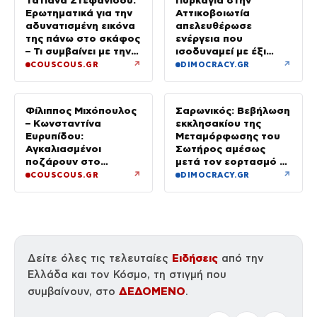
Τατιάνα Στεφανίδου:
Πυρκαγιά στην
Ερωτηματικά για την
Αττικοβοιωτία
αδυνατισμένη εικόνα
απελευθέρωσε
της πάνω στο σκάφος
ενέργεια που
– Τι συμβαίνει με την
ισοδυναμεί με έξι
υγεία της;
βόμβες Χιροσίμα
↗
↗
COUSCOUS.GR
DIMOCRACY.GR
Φίλιππος Μιχόπουλος
Σαρωνικός: Βεβήλωση
– Κωνσταντίνα
εκκλησακίου της
Ευρυπίδου:
Μεταμόρφωσης του
Αγκαλιασμένοι
Σωτήρος αμέσως
ποζάρουν στο
μετά τον εορτασμό –
ηλιοβασίλεμα της
Έσπασαν εικόνες στην
↗
↗
COUSCOUS.GR
DIMOCRACY.GR
Σαντορίνης
Αγία Τράπεζα
Ειδήσεις
Δείτε όλες τις τελευταίες
από την
Ελλάδα και τον Κόσμο, τη στιγμή που
ΔΕΔΟΜΕΝΟ
συμβαίνουν, στο
.