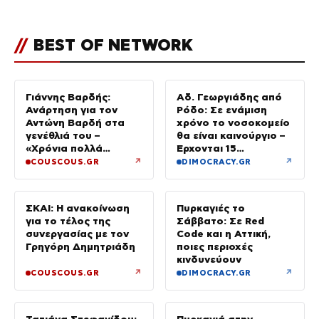
//
BEST OF NETWORK
Γιάννης Βαρδής:
Αδ. Γεωργιάδης από
Ανάρτηση για τον
Ρόδο: Σε ενάμιση
Αντώνη Βαρδή στα
χρόνο το νοσοκομείο
γενέθλιά του –
θα είναι καινούργιο –
«Χρόνια πολλά
Έρχονται 15
μπαμπά»
νοσηλευτές και
↗
↗
COUSCOUS.GR
DIMOCRACY.GR
ενισχύεται το
Ακτινολογικό
ΣΚΑΙ: Η ανακοίνωση
Πυρκαγιές το
για το τέλος της
Σάββατο: Σε Red
συνεργασίας με τον
Code και η Αττική,
Γρηγόρη Δημητριάδη
ποιες περιοχές
κινδυνεύουν
↗
↗
COUSCOUS.GR
DIMOCRACY.GR