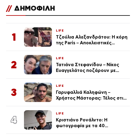
//
ΔΗΜΟΦΙΛΗ
LIFE
1
Τζούλια Αλεξανδράτου: Η κόρη
της Paris – Αποκλειστικές
φωτογραφίες
LIFE
2
Τατιάνα Στεφανίδου – Νίκος
Ευαγγελάτος ποζάρουν με
μαγιό σε παραλία στην
Κεφαλονιά
LIFE
3
Γαρυφαλλιά Καληφώνη –
Χρήστος Μάστορας: Τέλος στις
φήμες χωρισμού, όλη η αλήθεια
για τη σχέση τους
LIFE
4
Κριστιάνο Ρονάλντο: Η
φωτογραφία με τα 40
πανάκριβα αυτοκίνητα στο