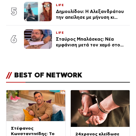
γκαράζ του ξεπέρασε τα 20,7
LIFE
εκ. likes
5
Δημουλίδου: Η Αλεξανδράτου
την απείλησε με μήνυση κι
εκείνη απαντά – «Δεν σε
αναγνώρισα, όταν κατάλαβα
LIFE
ποια είσαι σοκαρίστικα»
6
Σταύρος Μπαλάσκας: Νέα
εμφάνιση μετά τον χαμό στο
«Πρωινό» (Φωτογραφία)
//
BEST OF NETWORK
Στέφανος
Κωνσταντινίδης: Το
24χρονος κλείδωσε