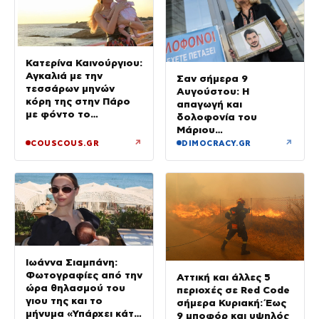
Κατερίνα Καινούργιου:
Αγκαλιά με την
Σαν σήμερα 9
τεσσάρων μηνών
Αυγούστου: Η
κόρη της στην Πάρο
απαγωγή και
με φόντο το
δολοφονία του
ηλιοβασίλεμα
Μάριου
Παπαγεωργίου –
↗
↗
COUSCOUS.GR
DIMOCRACY.GR
Έγκλημα χωρίς σορό
Ιωάννα Σιαμπάνη:
Φωτογραφίες από την
Αττική και άλλες 5
ώρα θηλασμού του
περιοχές σε Red Code
γιου της και το
σήμερα Κυριακή: Έως
μήνυμα «Υπάρχει κάτι
9 μποφόρ και υψηλός