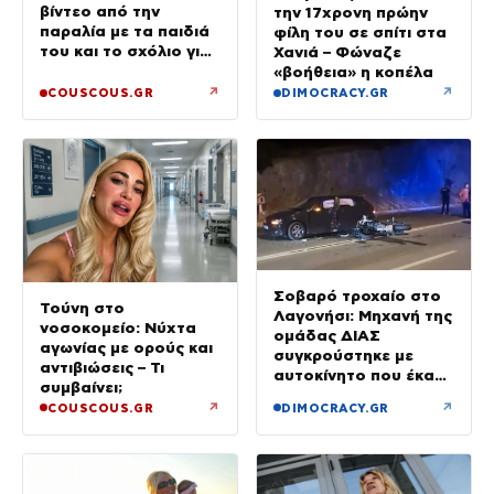
βίντεο από την
την 17χρονη πρώην
παραλία με τα παιδιά
φίλη του σε σπίτι στα
του και το σχόλιο για
Χανιά – Φώναζε
την ηλικία του
«βοήθεια» η κοπέλα
↗
↗
COUSCOUS.GR
DIMOCRACY.GR
Σοβαρό τροχαίο στο
Τούνη στο
Λαγονήσι: Μηχανή της
νοσοκομείο: Νύχτα
ομάδας ΔΙΑΣ
αγωνίας με ορούς και
συγκρούστηκε με
αντιβιώσεις – Τι
αυτοκίνητο που έκανε
συμβαίνει;
αναστροφή – Δύο
↗
↗
COUSCOUS.GR
DIMOCRACY.GR
αστυνομικοί
τραυματίες, βίντεο