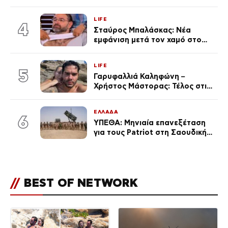
πανάκριβα αυτοκίνητα στο
γκαράζ του ξεπέρασε τα 20,7
LIFE
εκ. likes
4
Σταύρος Μπαλάσκας: Νέα
εμφάνιση μετά τον χαμό στο
«Πρωινό» (Φωτογραφία)
LIFE
5
Γαρυφαλλιά Καληφώνη –
Χρήστος Μάστορας: Τέλος στις
φήμες χωρισμού, όλη η αλήθεια
για τη σχέση τους
ΕΛΛΑΔΑ
6
ΥΠΕΘΑ: Μηνιαία επανεξέταση
για τους Patriot στη Σαουδική
Αραβία
//
BEST OF NETWORK