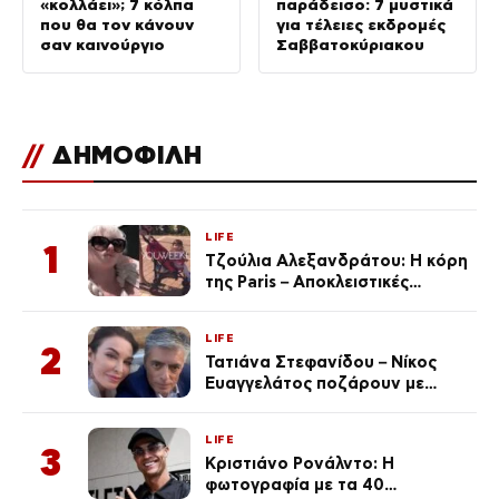
«κολλάει»; 7 κόλπα
παράδεισο: 7 μυστικά
που θα τον κάνουν
για τέλειες εκδρομές
σαν καινούργιο
Σαββατοκύριακου
//
ΔΗΜΟΦΙΛΗ
LIFE
1
Τζούλια Αλεξανδράτου: Η κόρη
της Paris – Αποκλειστικές
φωτογραφίες
LIFE
2
Τατιάνα Στεφανίδου – Νίκος
Ευαγγελάτος ποζάρουν με
μαγιό σε παραλία στην
Κεφαλονιά
LIFE
3
Κριστιάνο Ρονάλντο: Η
φωτογραφία με τα 40