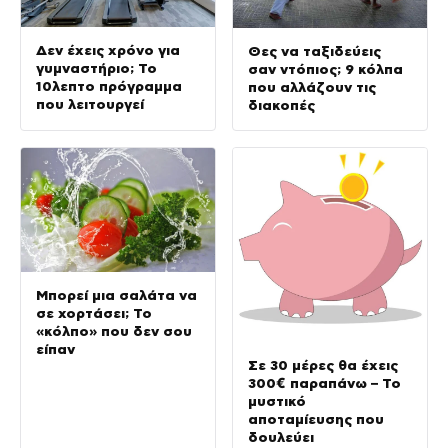
Δεν έχεις χρόνο για
Θες να ταξιδεύεις
γυμναστήριο; Το
σαν ντόπιος; 9 κόλπα
10λεπτο πρόγραμμα
που αλλάζουν τις
που λειτουργεί
διακοπές
Μπορεί μια σαλάτα να
σε χορτάσει; Το
«κόλπο» που δεν σου
είπαν
Σε 30 μέρες θα έχεις
300€ παραπάνω – Το
μυστικό
αποταμίευσης που
δουλεύει