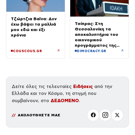
Τζώρτζια Βαϊνα: Δεν
Τσίπρας: Στη
έχω βάψει τα μαλλιά
Θεσσαλονίκη τα
μου εδώ και έξι
αποκαλυπτήρια του
χρόνια
οικονομικού
προγράμματος της
ΕΛ.Α.Σ.
↗
↗
COUSCOUS.GR
DIMOCRACY.GR
Ειδήσεις
Δείτε όλες τις τελευταίες
από την
Ελλάδα και τον Κόσμο, τη στιγμή που
ΔΕΔΟΜΕΝΟ
συμβαίνουν, στο
.
ΑΚΟΛΟΥΘΗΣΤΕ ΜΑΣ