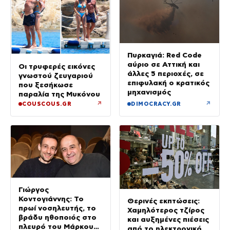
Πυρκαγιά: Red Code
αύριο σε Αττική και
Οι τρυφερές εικόνες
άλλες 5 περιοχές, σε
γνωστού ζευγαριού
επιφυλακή ο κρατικός
που ξεσήκωσε
μηχανισμός
παραλία της Μυκόνου
↗
↗
COUSCOUS.GR
DIMOCRACY.GR
Γιώργος
Κοντογιάννης: Το
Θερινές εκπτώσεις:
πρωί νοσηλευτής, το
Χαμηλότερος τζίρος
βράδυ ηθοποιός στο
και αυξημένες πιέσεις
πλευρό του Μάρκου
από το ηλεκτρονικό