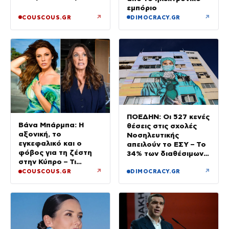
Σεφερλή
εμπόριο
↗
↗
COUSCOUS.GR
DIMOCRACY.GR
ΠΟΕΔΗΝ: Οι 527 κενές
Βάνα Μπάρμπα: Η
θέσεις στις σχολές
αξονική, το
Νοσηλευτικής
εγκεφαλικό και ο
απειλούν το ΕΣΥ – Το
φόβος για τη ζέστη
34% των διαθέσιμων
στην Κύπρο – Τι
δεν καλύφθηκε
τρέμουν οι γιατροί για
↗
↗
COUSCOUS.GR
DIMOCRACY.GR
την υγεία της;