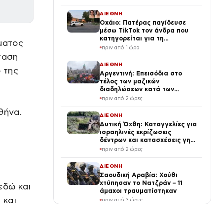
κρίσης στη Μέση Ανατολή
ΔΙΕΘΝΗ
Οχάιο: Πατέρας παγίδευσε
μέσω TikTok τον άνδρα που
κατηγορείται για τη
ματος
σεξουαλική κακοποίηση της
πριν από 1 ώρα
κόρης του και τον
ταση
πυροβόλησε
ΔΙΕΘΝΗ
 της
Αργεντινή: Επεισόδια στο
τέλος των μαζικών
διαδηλώσεων κατά των
μεταρρυθμίσεων Μιλέι, βίντεο
πριν από 2 ώρες
θήνα.
ΔΙΕΘΝΗ
Δυτική Όχθη: Καταγγελίες για
ισραηλινές εκρίζωσεις
δέντρων και κατασχέσεις γης
στην Τζενίν
πριν από 2 ώρες
ΔΙΕΘΝΗ
Σαουδική Αραβία: Χούθι
χτύπησαν το Νατζράν – 11
εδώ και
άμαχοι τραυματίστηκαν
 και
πριν από 3 ώρες
ΔΙΕΘΝΗ