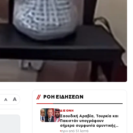
//
ΡΟΗ ΕΙΔΗΣΕΩΝ
Α
Α
ΔΙΕΘΝΗ
Σαουδική Αραβία, Τουρκία και
Πακιστάν υπογράφουν
σήμερα συμφωνία αμυντικής
συνεργασίας εν μέσω της
πριν από 51 λεπτά