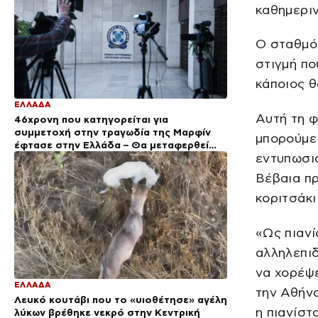
καθημεριν
Ο σταθμός
στιγμή πο
κάποιος θα
ΕΛΛΑΔΑ
Αυτή τη φ
46χρονη που κατηγορείται για
συμμετοχή στην τραγωδία της Μαρφίν
μπορούμε 
έφτασε στην Ελλάδα – Θα μεταφερθεί
εντυπωσιά
στη ΓΑΔΑ
Βέβαια πρ
κοριτσάκι
«Ως πιανί
αλληλεπιδ
να χορέψε
ΕΛΛΑΔΑ
την Αθήνα
Λευκό κουτάβι που το «υιοθέτησε» αγέλη
η πιανίστ
λύκων βρέθηκε νεκρό στην Κεντρική