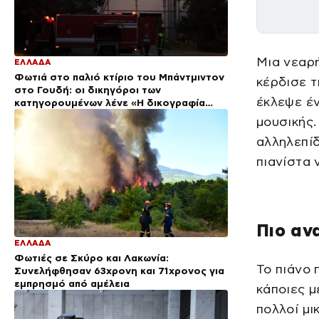
Μια νεαρή
ΕΛΛΑΔΑ
Φωτιά στο παλιό κτίριο του Μπάντμιντον
κέρδισε τ
στο Γουδή: οι δικηγόροι των
έκλεψε έν
κατηγορουμένων λένε «Η δικογραφία
περιέχει πλήθος ελλείψεων και σοβαρών
μουσικής.
κενών»
αλληλεπίδ
πιανίστα 
Πιο αν
ΕΛΛΑΔΑ
Φωτιές σε Σκύρο και Λακωνία:
Το πιάνο 
Συνελήφθησαν 63χρονη και 71χρονος για
εμπρησμό από αμέλεια
κάποιες μ
πολλοί μι