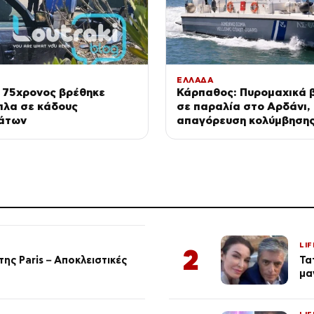
ΕΛΛΑΔΑ
 75χρονος βρέθηκε
Κάρπαθος: Πυρομαχικά 
πλα σε κάδους
σε παραλία στο Αρδάνι,
άτων
απαγόρευση κολύμβηση
LIF
2
ης Paris – Αποκλειστικές
Τα
μα