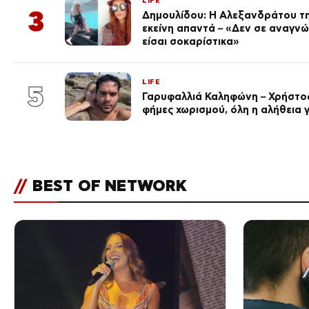
LIFE
3
Δημουλίδου: Η Αλεξανδράτου τη
εκείνη απαντά – «Δεν σε αναγν
είσαι σοκαρίστικα»
LIFE
5
Γαρυφαλλιά Καληφώνη – Χρήστος
φήμες χωρισμού, όλη η αλήθεια γ
//
BEST OF NETWORK