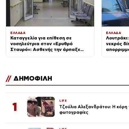
ΕΛΛΑΔΑ
ΕΛΛΑΔΑ
Καταγγελία για επίθεση σε
Λουτράκι:
νοσηλεύτρια στον «Ερυθρό
νεκρός δί
Σταυρό»: Ασθενής την άρπαξε
απορριμμ
από τα μαλλιά και τη χτύπησε σε
πόρτες
//
ΔΗΜΟΦΙΛΗ
LIFE
1
Τζούλια Αλεξανδράτου: Η κόρη τ
φωτογραφίες