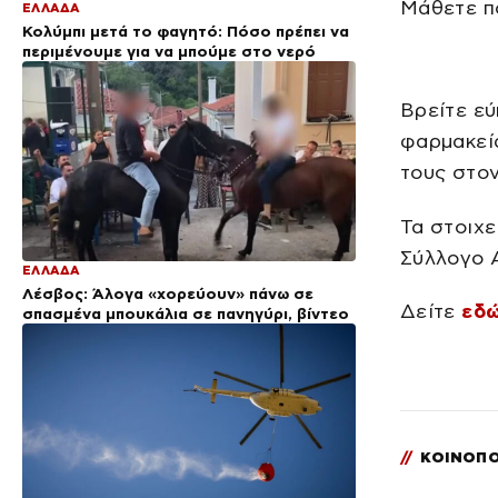
Μάθετε π
ΕΛΛΑΔΑ
Κολύμπι μετά το φαγητό: Πόσο πρέπει να
περιμένουμε για να μπούμε στο νερό
Βρείτε ε
φαρμακεία
τους στον
Τα στοιχε
Σύλλογο Α
ΕΛΛΑΔΑ
Λέσβος: Άλογα «χορεύουν» πάνω σε
Δείτε
εδ
σπασμένα μπουκάλια σε πανηγύρι, βίντεο
//
ΚΟΙΝΟΠΟ