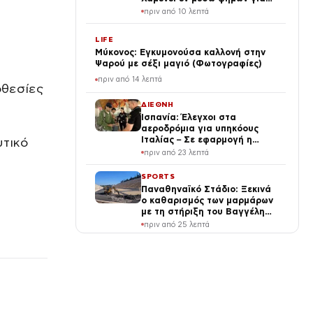
την υγεία του – Συναντήθηκε
πριν από 10 λεπτά
με τον Πεζεσκιάν
LIFE
Μύκονος: Εγκυμονούσα καλλονή στην
Ψαρού με σέξι μαγιό (Φωτογραφίες)
πριν από 14 λεπτά
οθεσίες
ΔΙΕΘΝΗ
Ισπανία: Έλεγχοι στα
αεροδρόμια για υπηκόους
Ιταλίας – Σε εφαρμογή η
υτικό
αναστολή της Συνθήκης
πριν από 23 λεπτά
Σένγκεν
SPORTS
Παναθηναϊκό Στάδιο: Ξεκινά
ο καθαρισμός των μαρμάρων
με τη στήριξη του Βαγγέλη
Μαρινάκη
πριν από 25 λεπτά
ΕΛΛΑΔΑ
Κολύμπι μετά το φαγητό:
Πόσο πρέπει να περιμένουμε
για να μπούμε στο νερό
πριν από 30 λεπτά