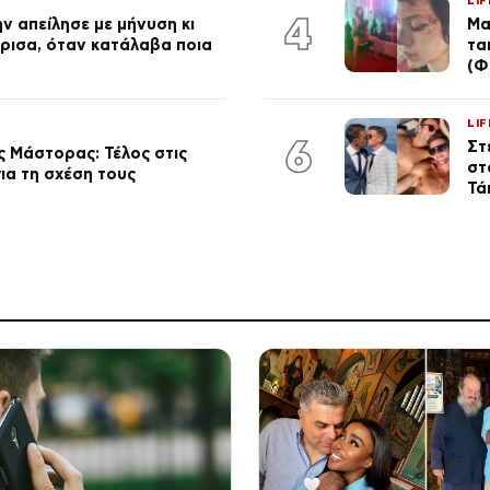
LIF
4
ν απείλησε με μήνυση κι
Μα
ώρισα, όταν κατάλαβα ποια
τα
(Φ
LIF
6
Στ
 Μάστορας: Τέλος στις
στ
ια τη σχέση τους
Τά