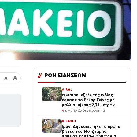
//
ΡΟΗ ΕΙΔΗΣΕΩΝ
Α
Α
VIRAL
Η «Ραπουνζέλ» της Ινδίας
έσπασε το Ρεκόρ Γκίνες με
μαλλιά μήκους 2,71 μέτρων
(vid, photo)
πριν από 25 δευτερόλεπτα
ΔΙΕΘΝΗ
Ιράν: Δημοσιεύτηκε το πρώτο
βίντεο του Μοτζτάμπα
Χαμενεΐ εν μέσω φημών για