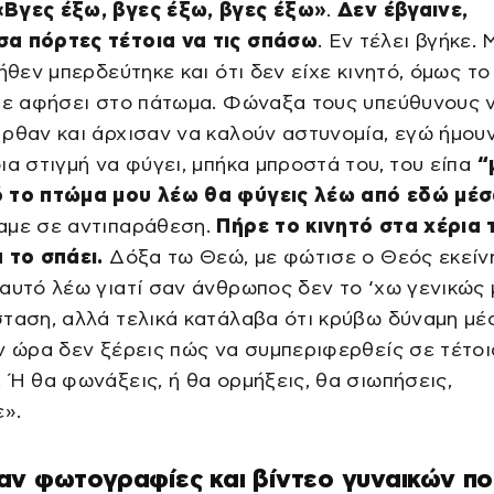
«Βγες έξω, βγες έξω, βγες έξω»
.
Δεν έβγαινε,
α πόρτες τέτοια να τις σπάσω
. Εν τέλει βγήκε.
δήθεν μπερδεύτηκε και ότι δεν είχε κινητό, όμως το
ίχε αφήσει στο πάτωμα. Φώναξα τους υπεύθυνους 
ρθαν και άρχισαν να καλούν αστυνομία, εγώ ήμουν
ια στιγμή να φύγει, μπήκα μπροστά του, του είπα
“
 το πτώμα μου λέω θα φύγεις λέω από εδώ μέ
αμε σε αντιπαράθεση.
Πήρε το κινητό στα χέρια 
 το σπάει.
Δόξα τω Θεώ, με φώτισε ο Θεός εκείν
αυτό λέω γιατί σαν άνθρωπος δεν το ‘χω γενικώς 
ταση, αλλά τελικά κατάλαβα ότι κρύβω δύναμη μέ
ν ώρα δεν ξέρεις πώς να συμπεριφερθείς σε τέτοι
 Ή θα φωνάξεις, ή θα ορμήξεις, θα σιωπήσεις,
ε».
ν φωτογραφίες και βίντεο γυναικών πο