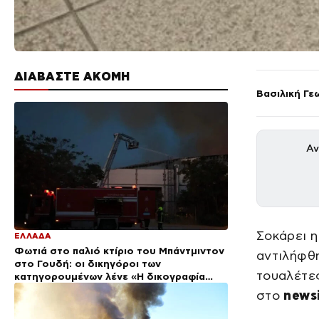
ΔΙΑΒΑΣΤΕ ΑΚΟΜΗ
Βασιλική Γε
Αν
Σοκάρει η
ΕΛΛΑΔΑ
Φωτιά στο παλιό κτίριο του Μπάντμιντον
αντιλήφθη
στο Γουδή: οι δικηγόροι των
τουαλέτες
κατηγορουμένων λένε «Η δικογραφία
περιέχει πλήθος ελλείψεων και σοβαρών
στο
newsi
κενών»