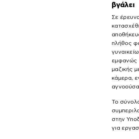
βγάλει
Σε έρευνα
κατασχέθ
αποθήκευ
πλήθος φω
γυναικείω
εμφανώς 
μαζικής μ
κάμερα, ε
αγνοούσα
Το σύνολ
συμπεριλ
στην Υπο
για εργασ