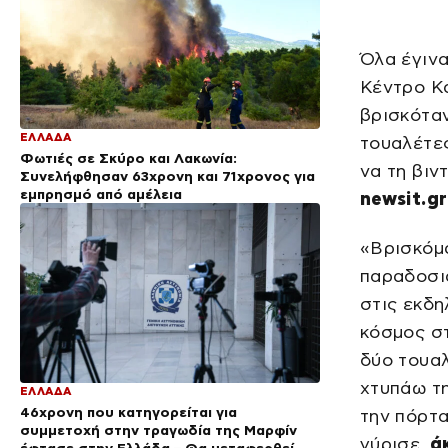
Όλα έγινα
Κέντρο Κ
βρισκόταν
ΕΛΛΑΔΑ
τουαλέτες
Φωτιές σε Σκύρο και Λακωνία:
να τη βιν
Συνελήφθησαν 63χρονη και 71χρονος για
εμπρησμό από αμέλεια
newsit.gr
«Βρισκόμ
παραδοσια
στις εκδη
κόσμος στ
δύο τουαλ
χτυπάω τη
ΕΛΛΑΔΑ
46χρονη που κατηγορείται για
την πόρτα
συμμετοχή στην τραγωδία της Μαρφίν
γύρισε,
άκ