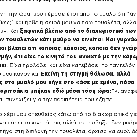
νη την ώρα, μου πέρασε έτσι από το μυαλό ότι “ά
ίκες;” και ήρθε η σειρά μου να πάω τουαλέτα, αλλά
υν. Και
ξαφνικά βλέπω από το διαχωριστικό των
ων τουαλετών κάτι μαύρο να κινείται
.
Και γυρνάω
αι βλέπω ότι κάποιος, κάποιος, κάποια δεν γνώ
μήν, ότι είχε το κινητό του ανοιχτό με την κάμε
άει
. Είχα προλάβει και είχα κατεβάσει το παντελόνι
 μου κανονικά.
Εκείνη τη στιγμή θόλωσα, αλλά
ς στο μυαλό μου πήγε στο «άσε με εμένα, πόσα
κοριτσάκια μπήκαν εδώ μέσα τόση ώρα;”
», αναφ
αι συνεχίζει για την περιπέτεια που έζησε:
 χέρι μου απευθείας κάτω από το διαχωριστικό γι
α πάρω το κινητό του, αλλά το τράβηξε, δεν μπόρ
πήγα στη διπλανή την τουαλέτα, άρχισα να ουρλιά