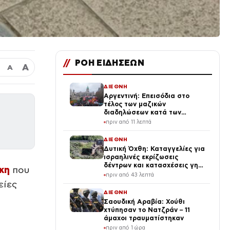
//
ΡΟΗ ΕΙΔΗΣΕΩΝ
Α
Α
ΔΙΕΘΝΗ
Αργεντινή: Επεισόδια στο
τέλος των μαζικών
διαδηλώσεων κατά των
μεταρρυθμίσεων Μιλέι, βίντεο
πριν από 11 λεπτά
ΔΙΕΘΝΗ
Δυτική Όχθη: Καταγγελίες για
ισραηλινές εκρίζωσεις
δέντρων και κατασχέσεις γης
κη
που
στην Τζενίν
πριν από 43 λεπτά
είες
ΔΙΕΘΝΗ
Σαουδική Αραβία: Χούθι
χτύπησαν το Νατζράν – 11
άμαχοι τραυματίστηκαν
πριν από 1 ώρα