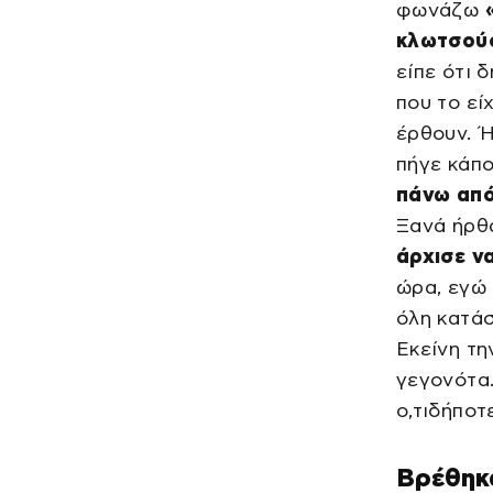
φωνάζω
κλωτσούσ
είπε ότι 
που το ε
έρθουν. Ή
πήγε κάπο
πάνω από
Ξανά ήρθ
άρχισε να
ώρα, εγώ 
όλη κατάσ
Εκείνη τη
γεγονότα.
ο,τιδήποτ
Βρέθηκα