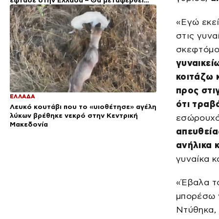
έφτασε στην Ελλάδα – Θα μεταφερθεί
στη ΓΑΔΑ
«Εγώ εκεί
στις γυνα
σκεφτόμο
γυναικεί
κοιτάζω κ
προς στιγ
ΕΛΛΑΔΑ
ότι τραβ
Λευκό κουτάβι που το «υιοθέτησε» αγέλη
λύκων βρέθηκε νεκρό στην Κεντρική
εσώρουχό
Μακεδονία
απευθεία
ανήλικα 
γυναίκα κ
«Έβαλα το
μπορέσω ν
Ντύθηκα, 