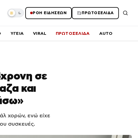
ΡΟΗ ΕΙΔΗΣΕΩΝ
ΠΡΩΤΟΣΕΛΙΔΑ
O
ΥΓΕΙΑ
VIRAL
ΠΡΩΤΟΣΕΛΙΔΑ
AUTO
5χρονη σε
αζα και
πάσω»
λ χορών, ενώ είχε
ου συσκευές.