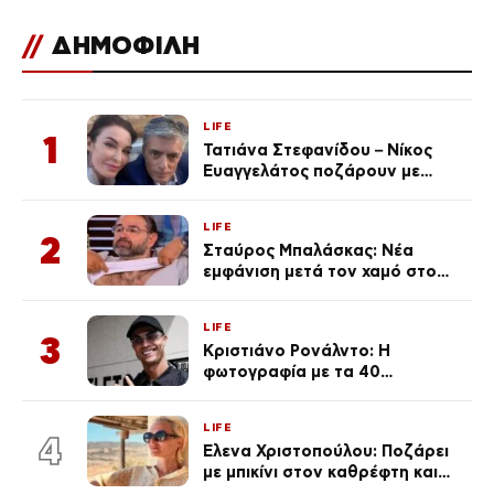
//
ΔΗΜΟΦΙΛΗ
LIFE
1
Τατιάνα Στεφανίδου – Νίκος
Ευαγγελάτος ποζάρουν με
μαγιό σε παραλία στην
Κεφαλονιά
LIFE
2
Σταύρος Μπαλάσκας: Νέα
εμφάνιση μετά τον χαμό στο
«Πρωινό» (Φωτογραφία)
LIFE
3
Κριστιάνο Ρονάλντο: Η
φωτογραφία με τα 40
πανάκριβα αυτοκίνητα στο
γκαράζ του ξεπέρασε τα 20,7
LIFE
εκ. likes
4
Έλενα Χριστοπούλου: Ποζάρει
με μπικίνι στον καθρέφτη και
εντυπωσιάζει – «Χάνουμε