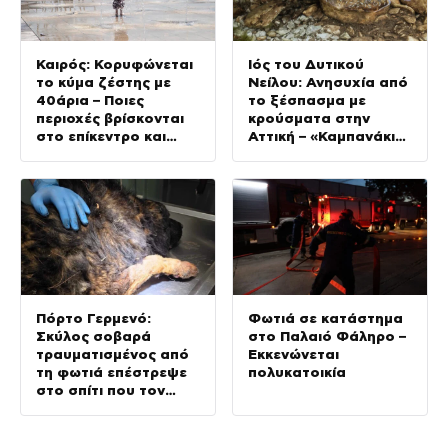
Καιρός: Κορυφώνεται
Ιός του Δυτικού
το κύμα ζέστης με
Νείλου: Ανησυχία από
40άρια – Ποιες
το ξέσπασμα με
περιοχές βρίσκονται
κρούσματα στην
στο επίκεντρο και
Αττική – «Καμπανάκι»
μέχρι πότε θα
από τον Ιατρικό
κρατήσουν τα
Σύλλογο Αθηνών για
μελτέμια
την προστασία της
δημόσιας υγείας
Πόρτο Γερμενό:
Φωτιά σε κατάστημα
Σκύλος σοβαρά
στο Παλαιό Φάληρο –
τραυματισμένος από
Εκκενώνεται
τη φωτιά επέστρεψε
πολυκατοικία
στο σπίτι που τον
φρόντιζαν