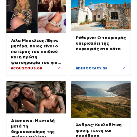
Ρέθυμνο: Ο τουρισμός
Λίλα Μπακλέση: Έγινε
υπερισχύει της
μητέρα, ποιος είναι ο
πυρκαγιάς στο νότο
πατέρας του παιδιού
και η πρώτη
φωτογραφία του γιου
τους
↗
↗
COUSCOUS.GR
DIMOCRACY.GR
Δέσποινα: Η εντολή
Άνδρος: Κυκλαδίτικη
μετά τη
φύση, τέχνη και
δημοσιοποίηση της
παράδοση
σχέσης Μελίνας –