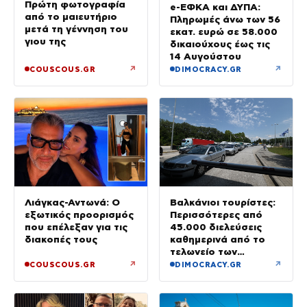
Πρώτη φωτογραφία
e-ΕΦΚΑ και ΔΥΠΑ:
από το μαιευτήριο
Πληρωμές άνω των 56
μετά τη γέννηση του
εκατ. ευρώ σε 58.000
γιου της
δικαιούχους έως τις
14 Αυγούστου
↗
↗
COUSCOUS.GR
DIMOCRACY.GR
Βαλκάνιοι τουρίστες:
Λιάγκας-Αντωνά: Ο
Περισσότερες από
εξωτικός προορισμός
45.000 διελεύσεις
που επέλεξαν για τις
καθημερινά από το
διακοπές τους
τελωνείο των
Ευζώνων
↗
↗
COUSCOUS.GR
DIMOCRACY.GR