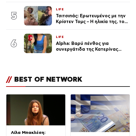
τουλάχιστον 25 κιλά η
LIFE
καθεμία…» (Βίντεο)
5
Τσιτσιπάς: Ερωτευμένος με την
Κρίστεν Τομς – Η ηλικία της, το
άγνωστο παρελθόν της και το
μεγάλο της πάθος
LIFE
6
Alpha: Βαρύ πένθος για
συνεργάτιδα της Κατερίνας
Καινούργιου – «Κουράστηκες
πολύ… Απόψε είσαι στα χέρια
του Θεού»
//
BEST OF NETWORK
Λίλα Μπακλέση: