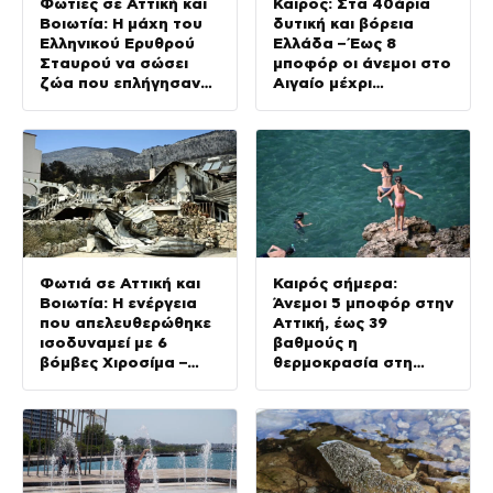
Φωτιές σε Αττική και
Καιρός: Στα 40άρια
Βοιωτία: Η μάχη του
δυτική και βόρεια
Ελληνικού Ερυθρού
Ελλάδα – Έως 8
Σταυρού να σώσει
μποφόρ οι άνεμοι στο
ζώα που επλήγησαν
Αιγαίο μέχρι
στα μέτωπα
Δεκαπενταύγουστο
Φωτιά σε Αττική και
Καιρός σήμερα:
Βοιωτία: Η ενέργεια
Άνεμοι 5 μποφόρ στην
που απελευθερώθηκε
Αττική, έως 39
ισοδυναμεί με 6
βαθμούς η
βόμβες Χιροσίμα –
θερμοκρασία στη
Πώς κάηκε μέσα σε 2
χώρα – Πού θα βρέξει
βράδια το 55% της
έκτασης