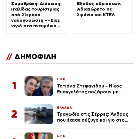
Σαμοθράκη: Διάσωση
Έξοδος αδειούχων:
Ιταλίδας τουρίστριας
Αδιαχώρητο σε
από 21χρονο
λιμάνια και ΚΤΕΛ
ναυαγοσώστη – «Είχε
νερό στα πνευμόνια,
της δώσαμε οξυγόνο»
//
ΔΗΜΟΦΙΛΗ
LIFE
1
Τατιάνα Στεφανίδου – Νίκος
Ευαγγελάτος ποζάρουν με
μαγιό σε παραλία στην
Κεφαλονιά
ΕΛΛΑΔΑ
2
Τραγωδία στις Σέρρες: Άνδρας
που έχασε σύζυγο και γιο στο
τροχαίο λέει «Τα έχασα όλα, κάτι
με τράβαγε στην καρδιά μου»
LIFE