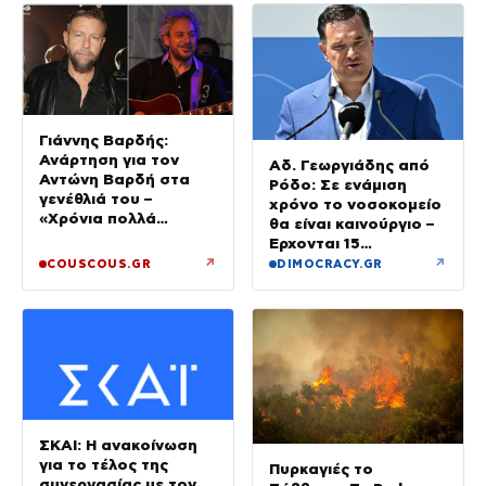
Γιάννης Βαρδής:
Ανάρτηση για τον
Αδ. Γεωργιάδης από
Αντώνη Βαρδή στα
Ρόδο: Σε ενάμιση
γενέθλιά του –
χρόνο το νοσοκομείο
«Χρόνια πολλά
θα είναι καινούργιο –
μπαμπά»
Έρχονται 15
νοσηλευτές και
↗
↗
COUSCOUS.GR
DIMOCRACY.GR
ενισχύεται το
Ακτινολογικό
ΣΚΑΙ: Η ανακοίνωση
για το τέλος της
Πυρκαγιές το
συνεργασίας με τον