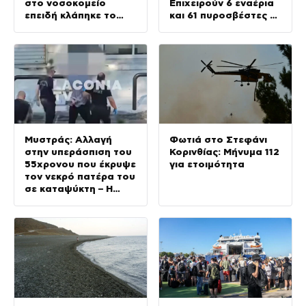
στο νοσοκομείο
Επιχειρούν 6 εναέρια
επειδή κλάπηκε το
και 61 πυροσβέστες με
μηχανάκι του γιατρού
22 οχήματα
Μυστράς: Αλλαγή
Φωτιά στο Στεφάνι
στην υπεράσπιση του
Κορινθίας: Μήνυμα 112
55χρονου που έκρυψε
για ετοιμότητα
τον νεκρό πατέρα του
σε καταψύκτη – Η
αγάπη στους γονείς
και η διαφωνία με την
αδερφή του