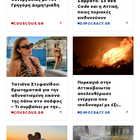
Σάββατο: Σε Red
Γρηγόρη Δημητριάδη
Code και η Αττική,
ποιες περιοχές
κινδυνεύουν
↗
↗
COUSCOUS.GR
DIMOCRACY.GR
Πυρκαγιά στην
Τατιάνα Στεφανίδου:
Αττικοβοιωτία
Ερωτηματικά για την
απελευθέρωσε
αδυνατισμένη εικόνα
ενέργεια που
της πάνω στο σκάφος
ισοδυναμεί με έξι
– Τι συμβαίνει με την
βόμβες Χιροσίμα
υγεία της;
↗
↗
COUSCOUS.GR
DIMOCRACY.GR