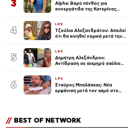
3
Alpha: Βαρύ πένθος για
συνεργάτιδα της Κατερίνας
Καινούργιου – «Κουράστηκες
πολύ… Απόψε είσαι στα χέρια
LIFE
του Θεού»
4
Τζούλια Αλεξανδράτου: Απειλεί
ότι θα κινηθεί νομικά μετά την
ανάρτηση της Δημουλίδου
LIFE
5
Δημήτρη Αλεξάνδρου:
Αντίδραση σε αιχμηρό σχόλιο
για την Τούνη με αφορμή το
μεγάλωμα του Πάρη
LIFE
6
Σταύρος Μπαλάσκας: Νέα
εμφάνιση μετά τον χαμό στο
«Πρωινό» (Φωτογραφία)
//
BEST OF NETWORK