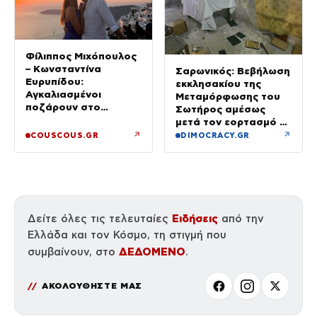
Φίλιππος Μιχόπουλος
– Κωνσταντίνα
Σαρωνικός: Βεβήλωση
Ευρυπίδου:
εκκλησακίου της
Αγκαλιασμένοι
Μεταμόρφωσης του
ποζάρουν στο
Σωτήρος αμέσως
ηλιοβασίλεμα της
μετά τον εορτασμό –
Σαντορίνης
Έσπασαν εικόνες στην
↗
↗
COUSCOUS.GR
DIMOCRACY.GR
Αγία Τράπεζα
Ειδήσεις
Δείτε όλες τις τελευταίες
από την
Ελλάδα και τον Κόσμο, τη στιγμή που
ΔΕΔΟΜΕΝΟ
συμβαίνουν, στο
.
ΑΚΟΛΟΥΘΗΣΤΕ ΜΑΣ