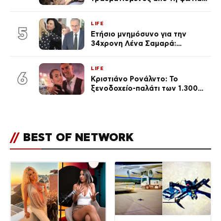
επέστρεψε στο σπίτι που τον
φρόντιζαν
LIFE
5
Ετήσιο μνημόσυνο για την
34χρονη Λένα Σαμαρά:
Συγκινημένοι ο Αντώνης
Σαμαράς και η σύζυγός του
LIFE
6
Κριστιάνο Ρονάλντο: Το
ξενοδοχείο-παλάτι των 1.300
ευρώ τη βραδιά που θα γίνει η
δεξίωση του γάμου
(φωτογραφίες)
//
BEST OF NETWORK