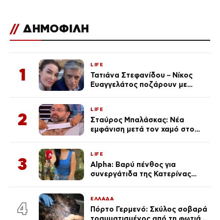
//
ΔΗΜΟΦΙΛΗ
LIFE
1
Τατιάνα Στεφανίδου – Νίκος
Ευαγγελάτος ποζάρουν με
μαγιό σε παραλία στην
Κεφαλονιά
LIFE
2
Σταύρος Μπαλάσκας: Νέα
εμφάνιση μετά τον χαμό στο
«Πρωινό» (Φωτογραφία)
LIFE
3
Alpha: Βαρύ πένθος για
συνεργάτιδα της Κατερίνας
Καινούργιου – «Κουράστηκες
πολύ… Απόψε είσαι στα χέρια
ΕΛΛΑΔΑ
του Θεού»
4
Πόρτο Γερμενό: Σκύλος σοβαρά
τραυματισμένος από τη φωτιά