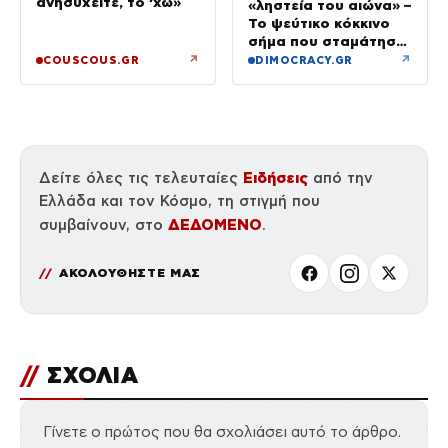
ανησυχείτε, το ‘χω»
«ληστεία του αιώνα» –
Το ψεύτικο κόκκινο
σήμα που σταμάτησε
τρένο με 2,6 εκατ.
↗
↗
COUSCOUS.GR
DIMOCRACY.GR
λίρες
Ειδήσεις
Δείτε όλες τις τελευταίες
από την
Ελλάδα και τον Κόσμο, τη στιγμή που
ΔΕΔΟΜΕΝΟ
συμβαίνουν, στο
.
ΑΚΟΛΟΥΘΗΣΤΕ ΜΑΣ
//
ΣΧΟΛΙΑ
Γίνετε ο πρώτος που θα σχολιάσει αυτό το άρθρο.