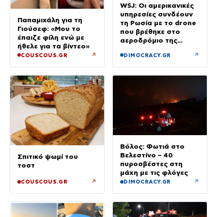
WSJ: Οι αμερικανικές
υπηρεσίες συνδέουν
Παπαμιχάλη για τη
τη Ρωσία με το drone
Γιούσεφ: «Μου το
που βρέθηκε στο
έπαιζε φίλη ενώ με
αεροδρόμιο της
ήθελε για τα βίντεο»
Λειψίας
↗
↗
COUSCOUS.GR
DIMOCRACY.GR
Βόλος: Φωτιά στο
Βελεστίνο – 40
Σπιτικό ψωμί του
πυροσβέστες στη
τοστ
μάχη με τις φλόγες
↗
↗
COUSCOUS.GR
DIMOCRACY.GR