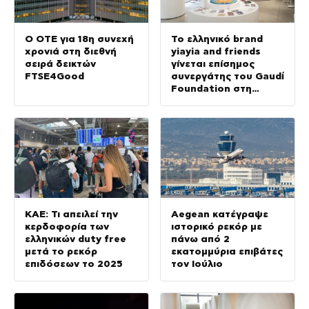
Ο ΟΤΕ για 18η συνεχή
Το ελληνικό brand
χρονιά στη διεθνή
yiayia and friends
σειρά δεικτών
γίνεται επίσημος
FTSE4Good
συνεργάτης του Gaudí
Foundation στη
διεθνή έκθεση GAUDÍ:
Back to the Origins
ΚΑΕ: Τι απειλεί την
Aegean κατέγραψε
κερδοφορία των
ιστορικό ρεκόρ με
ελληνικών duty free
πάνω από 2
μετά το ρεκόρ
εκατομμύρια επιβάτες
επιδόσεων το 2025
τον Ιούλιο