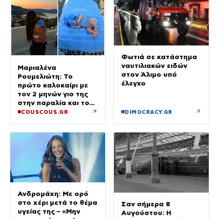
Φωτιά σε κατάστημα
ναυτιλιακών ειδών
Μαριαλένα
στον Άλιμο υπό
Ρουμελιώτη: Το
έλεγχο
πρώτο καλοκαίρι με
τον 2 μηνών γιο της
στην παραλία και το
τρυφερό βίντεο
↗
↗
COUSCOUS.GR
DIMOCRACY.GR
Ανδρομάχη: Με ορό
στο χέρι μετά το θέμα
Σαν σήμερα 8
υγείας της – «Μην
Αυγούστου: Η