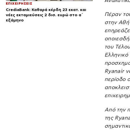
Αναλυτικ
ΕΠΙΧΕΙΡΗΣΕΙΣ
CrediaBank: Καθαρά κέρδη 23 εκατ. και
Πέραν του
νέες εκταμιεύσεις 2 δισ. ευρώ στο α΄
εξάμηνο
στην Αθήν
επηρεάζετ
οποιεσδή
του Τέλο
Ελληνικό
προσχηματ
Ryanair ν
περίοδο 
αποκλειστ
επιχειρημ
Από την 
της Ryana
σημαντικο