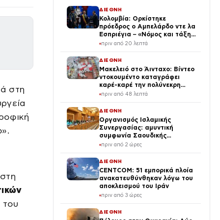
ΔΙΕΘΝΗ
Κολομβία: Ορκίστηκε
πρόεδρος ο Αμπελάρδο ντε λα
Εσπριέγια – «Νόμος και τάξη»
με κάθε κόστος
πριν από 20 λεπτά
ΔΙΕΘΝΗ
Μακελειό στο Άινταχο: Βίντεο
ντοκουμέντο καταγράφει
καρέ-καρέ την πολύνεκρη
τά στη
επίθεση του 24χρονου
πριν από 48 λεπτά
υργεία
ΔΙΕΘΝΗ
τροφική
Οργανισμός Ισλαμικής
Συνεργασίας: αμυντική
».
συμφωνία Σαουδικής
Αραβίας, Τουρκίας και
πριν από 2 ώρες
Πακιστάν ως «πυλώνας
ασφάλειας»
ΔΙΕΘΝΗ
CENTCOM: 51 εμπορικά πλοία
 στη
ανακατευθύνθηκαν λόγω του
αποκλεισμού του Ιράν
τικών
πριν από 3 ώρες
 του
ΔΙΕΘΝΗ