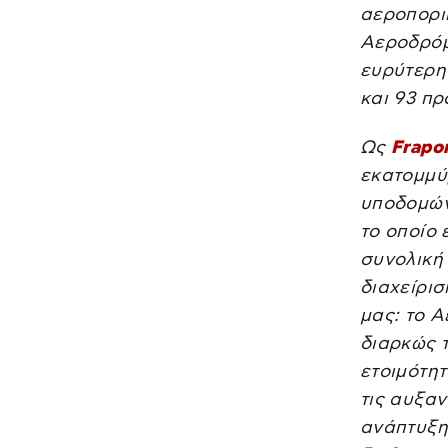
αεροπορι
Αεροδρόμ
ευρύτερη
και 93 πρ
Ως
Frapo
εκατομμύ
υποδομών
το οποίο 
συνολική
διαχείρι
μας: το 
διαρκώς τ
ετοιμότητ
τις αυξα
ανάπτυξη