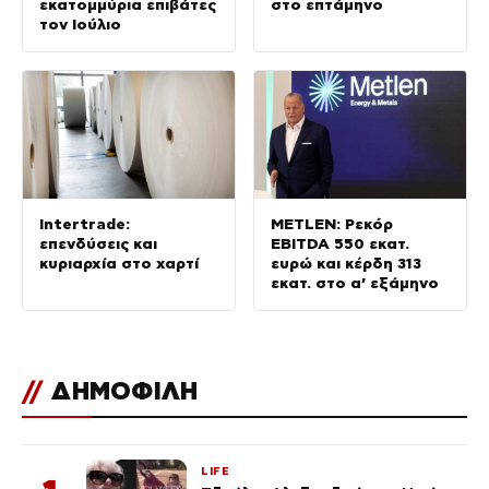
εκατομμύρια επιβάτες
στο επτάμηνο
τον Ιούλιο
Intertrade:
METLEN: Ρεκόρ
επενδύσεις και
EBITDA 550 εκατ.
κυριαρχία στο χαρτί
ευρώ και κέρδη 313
εκατ. στο α’ εξάμηνο
//
ΔΗΜΟΦΙΛΗ
LIFE