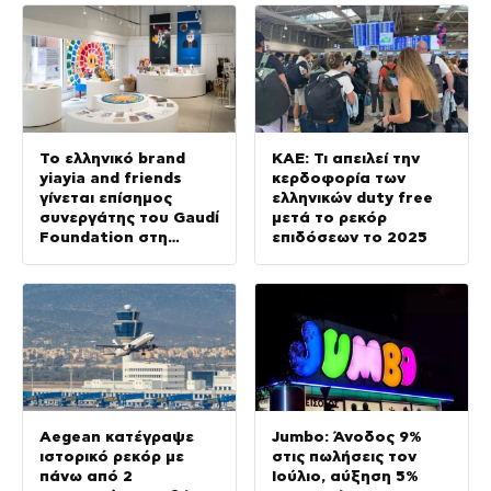
Το ελληνικό brand
ΚΑΕ: Τι απειλεί την
yiayia and friends
κερδοφορία των
γίνεται επίσημος
ελληνικών duty free
συνεργάτης του Gaudí
μετά το ρεκόρ
Foundation στη
επιδόσεων το 2025
διεθνή έκθεση GAUDÍ:
Back to the Origins
Aegean κατέγραψε
Jumbo: Άνοδος 9%
ιστορικό ρεκόρ με
στις πωλήσεις τον
πάνω από 2
Ιούλιο, αύξηση 5%