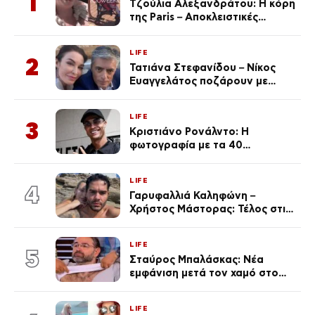
1
Τζούλια Αλεξανδράτου: Η κόρη
της Paris – Αποκλειστικές
φωτογραφίες
LIFE
2
Τατιάνα Στεφανίδου – Νίκος
Ευαγγελάτος ποζάρουν με
μαγιό σε παραλία στην
Κεφαλονιά
LIFE
3
Κριστιάνο Ρονάλντο: Η
φωτογραφία με τα 40
πανάκριβα αυτοκίνητα στο
γκαράζ του ξεπέρασε τα 20,7
LIFE
εκ. likes
4
Γαρυφαλλιά Καληφώνη –
Χρήστος Μάστορας: Τέλος στις
φήμες χωρισμού, όλη η αλήθεια
για τη σχέση τους
LIFE
5
Σταύρος Μπαλάσκας: Νέα
εμφάνιση μετά τον χαμό στο
«Πρωινό» (Φωτογραφία)
LIFE