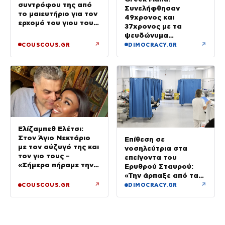
συντρόφου της από
Συνελήφθησαν
το μαιευτήριο για τον
49χρονος και
ερχομό του γιου τους
37χρονος με τα
– «Κάπου εκεί θα είμαι
ψευδώνυμα
και θα σε χαζεύω»
«πίτμπουλ» και
↗
↗
COUSCOUS.GR
DIMOCRACY.GR
«μπουλντόγκ» – Ποιοι
οι ρόλοι τους
Ελίζαμπεθ Ελέτσι:
Στον Άγιο Νεκτάριο
Επίθεση σε
με τον σύζυγό της και
νοσηλεύτρια στα
τον γιο τους –
επείγοντα του
«Σήμερα πήραμε την
Ερυθρού Σταυρού:
ευχή για τον γιο μας»
«Την άρπαξε από τα
μαλλιά, της κατάφερε
↗
↗
COUSCOUS.GR
DIMOCRACY.GR
γροθιές»