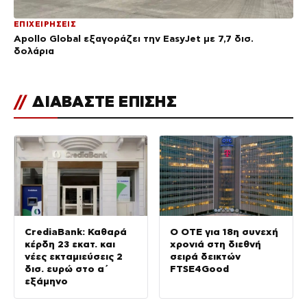
ΕΠΙΧΕΙΡΗΣΕΙΣ
Apollo Global εξαγοράζει την EasyJet με 7,7 δισ.
δολάρια
//
ΔΙΑΒΑΣΤΕ ΕΠΙΣΗΣ
CrediaBank: Καθαρά
Ο ΟΤΕ για 18η συνεχή
κέρδη 23 εκατ. και
χρονιά στη διεθνή
νέες εκταμιεύσεις 2
σειρά δεικτών
δισ. ευρώ στο α΄
FTSE4Good
εξάμηνο