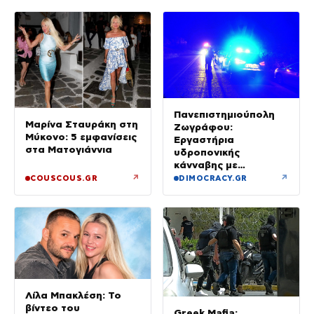
Πανεπιστημιούπολη
Μαρίνα Σταυράκη στη
Ζωγράφου:
Μύκονο: 5 εμφανίσεις
Εργαστήρια
στα Ματογιάννια
υδροπονικής
κάνναβης με
προσδοκώμενο
↗
↗
COUSCOUS.GR
DIMOCRACY.GR
όφελος άνω των
90.000 ευρώ –
Χειροπέδες σε τρία
άτομα
Λίλα Μπακλέση: Το
βίντεο του
Greek Mafia: