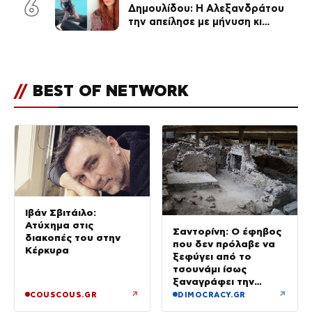
6
Δημουλίδου: Η Αλεξανδράτου
την απείλησε με μήνυση κι
εκείνη απαντά – «Δεν σε
αναγνώρισα, όταν κατάλαβα
ποια είσαι σοκαρίστικα»
//
BEST OF NETWORK
Ιβάν Σβιτάιλο:
Ατύχημα στις
Σαντορίνη: Ο έφηβος
διακοπές του στην
που δεν πρόλαβε να
Κέρκυρα
ξεφύγει από το
τσουνάμι ίσως
ξαναγράφει την
ιστορία της μινωικής
↗
↗
COUSCOUS.GR
DIMOCRACY.GR
καταστροφής