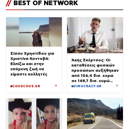
//
BEST OF NETWORK
Σίσσυ Χρηστίδου για
Χριστίνα Κοντοβά:
Άκης Σκέρτσος: Οι
Ελπίζω και στην
καταθέσεις φυσικών
επόμενη ζωή να
προσώπων αυξήθηκαν
είμαστε κολλητές
από 106,4 δισ. ευρώ
σε 148,7 δισ. ευρώ
από τον Δεκέμβριο
↗
↗
COUSCOUS.GR
DIMOCRACY.GR
του 2018 έως το 2025