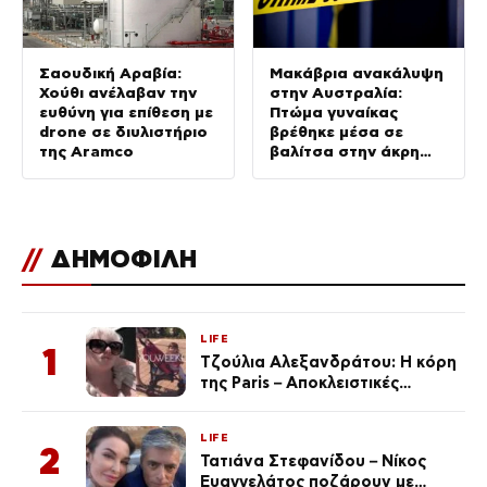
Σαουδική Αραβία:
Μακάβρια ανακάλυψη
Χούθι ανέλαβαν την
στην Αυστραλία:
ευθύνη για επίθεση με
Πτώμα γυναίκας
drone σε διυλιστήριο
βρέθηκε μέσα σε
της Aramco
βαλίτσα στην άκρη
δρόμου
//
ΔΗΜΟΦΙΛΗ
LIFE
1
Τζούλια Αλεξανδράτου: Η κόρη
της Paris – Αποκλειστικές
φωτογραφίες
LIFE
2
Τατιάνα Στεφανίδου – Νίκος
Ευαγγελάτος ποζάρουν με