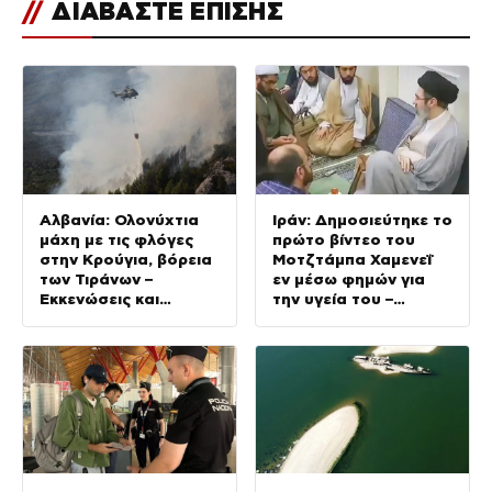
//
ΔΙΑΒΑΣΤΕ ΕΠΙΣΗΣ
Αλβανία: Ολονύχτια
Ιράν: Δημοσιεύτηκε το
μάχη με τις φλόγες
πρώτο βίντεο του
στην Κρούγια, βόρεια
Μοτζτάμπα Χαμενεΐ
των Τιράνων –
εν μέσω φημών για
Εκκενώσεις και
την υγεία του –
σύλληψη υπόπτου για
Συναντήθηκε με τον
εμπρησμό
Πεζεσκιάν