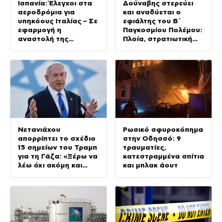
Ισπανία: Έλεγχοι στα
Δούναβης στερεύει
αεροδρόμια για
και αναδύεται ο
υπηκόους Ιταλίας – Σε
εφιάλτης του Β΄
εφαρμογή η
Παγκοσμίου Πολέμου:
αναστολή της
Πλοία, στρατιωτική
Συνθήκης Σένγκεν
μοτοσικλέτα και
βόμβα 700 κιλών
Νετανιάχου
Ρωσικό σφυροκόπημα
απορρίπτει το σχέδιο
στην Οδησσό: 9
15 σημείων του Τραμπ
τραυματίες,
για τη Γάζα: «Ξέρω να
κατεστραμμένα σπίτια
λέω όχι ακόμη και
και μπλακ άουτ
στους καλύτερους
φίλους μας»