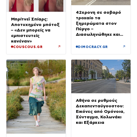
42χρονη σε σοβαρό
τροχαίο τα
Μπρίτνεϊ Σπίαρς:
ξημερώματα στον
Αποτυχημένο μπότοξ
Πύργο –
– «Δεν μπορείς να
Διασωληνώθηκε και
εμπιστευτείς
μεταφέρθηκε στο Ρίο
κανέναν»
↗
↗
COUSCOUS.GR
DIMOCRACY.GR
Αθήνα σε ρυθμούς
Δεκαπενταύγουστου:
Εικόνες από Ομόνοια,
Σύνταγμα, Κολωνάκι
και Εξάρχεια