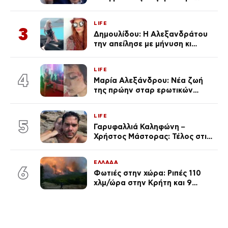
μαγιό σε παραλία στην
Κεφαλονιά
LIFE
3
Δημουλίδου: Η Αλεξανδράτου
την απείλησε με μήνυση κι
εκείνη απαντά – «Δεν σε
αναγνώρισα, όταν κατάλαβα
LIFE
ποια είσαι σοκαρίστικα»
4
Μαρία Αλεξάνδρου: Νέα ζωή
της πρώην σταρ ερωτικών
ταινιών, μητέρα ενός παιδιού με
σύντροφο επιχειρηματία
LIFE
(Φωτογραφίες)
5
Γαρυφαλλιά Καληφώνη –
Χρήστος Μάστορας: Τέλος στις
φήμες χωρισμού, όλη η αλήθεια
για τη σχέση τους
ΕΛΛΑΔΑ
6
Φωτιές στην χώρα: Ριπές 110
χλμ/ώρα στην Κρήτη και 9
μποφόρ τη Δευτέρα – Πάνω από
400 πυρκαγιές μέσα σε 10
ημέρες