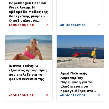
Copenhagen Fashion
Week Recap: Η
Εβδομάδα Μόδας της
Κοπεγχάγης μίλησε –
Ο μαξιμαλισμός
επιστρέφει
↗
↗
COUSCOUS.GR
DIMOCRACY.GR
Ιωάννα Τούνη: Ο
εξωτικός προορισμός
Αρχή Πολιτικής
που επέλεξε για τα
Αεροπορίας:
φετινά γενέθλιά της
Παρέμβαση για το
ελικόπτερο που
προσγειώθηκε στο
Σαρακήνικο της
↗
↗
COUSCOUS.GR
DIMOCRACY.GR
Μήλου – Τι προβλέπει
ο νόμος