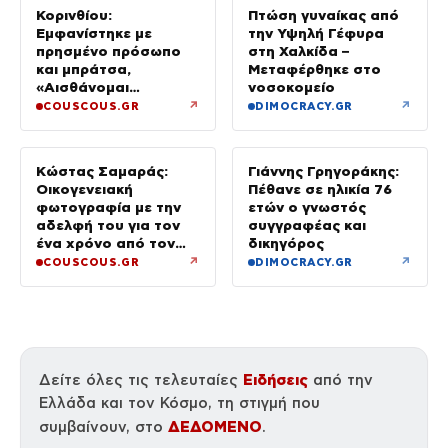
Κορινθίου:
Πτώση γυναίκας από
Εμφανίστηκε με
την Υψηλή Γέφυρα
πρησμένο πρόσωπο
στη Χαλκίδα –
και μπράτσα,
Μεταφέρθηκε στο
«Αισθάνομαι
νοσοκομείο
μπουχτισμένη»
↗
↗
COUSCOUS.GR
DIMOCRACY.GR
(βίντεο)
Κώστας Σαμαράς:
Γιάννης Γρηγοράκης:
Οικογενειακή
Πέθανε σε ηλικία 76
φωτογραφία με την
ετών ο γνωστός
αδελφή του για τον
συγγραφέας και
ένα χρόνο από τον
δικηγόρος
θάνατό της
↗
↗
COUSCOUS.GR
DIMOCRACY.GR
Ειδήσεις
Δείτε όλες τις τελευταίες
από την
Ελλάδα και τον Κόσμο, τη στιγμή που
ΔΕΔΟΜΕΝΟ
συμβαίνουν, στο
.