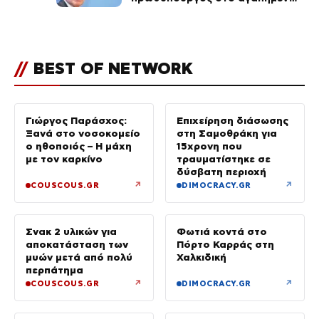
του Πόρτο Χέλι
//
BEST OF NETWORK
Γιώργος Παράσχος:
Επιχείρηση διάσωσης
Ξανά στο νοσοκομείο
στη Σαμοθράκη για
ο ηθοποιός – Η μάχη
15χρονη που
με τον καρκίνο
τραυματίστηκε σε
δύσβατη περιοχή
↗
↗
COUSCOUS.GR
DIMOCRACY.GR
Σνακ 2 υλικών για
Φωτιά κοντά στο
αποκατάσταση των
Πόρτο Καρράς στη
μυών μετά από πολύ
Χαλκιδική
περπάτημα
↗
↗
COUSCOUS.GR
DIMOCRACY.GR