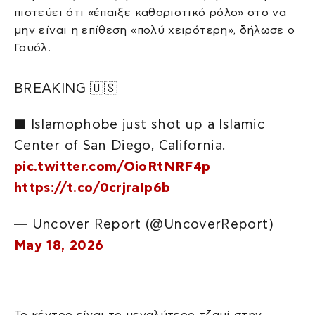
πιστεύει ότι «έπαιξε καθοριστικό ρόλο» στο να
μην είναι η επίθεση «πολύ χειρότερη», δήλωσε ο
Γουόλ.
BREAKING 🇺🇸
■ Islamophobe just shot up a Islamic
Center of San Diego, California.
pic.twitter.com/OioRtNRF4p
https://t.co/0crjraIp6b
— Uncover Report (@UncoverReport)
May 18, 2026
Το κέντρο είναι το μεγαλύτερο τζαμί στην