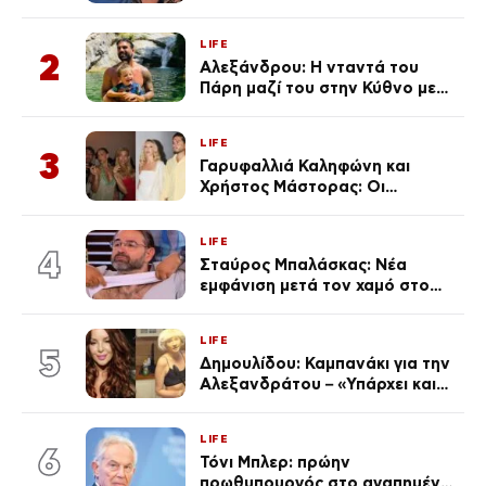
ανάρτησε ο γιος του λίγο πριν
από την επέτειο θανάτου της
LIFE
Λένας
2
Αλεξάνδρου: Η νταντά του
Πάρη μαζί του στην Κύθνο με
τον μικρό και την Ελληνίδου
(Φωτογραφίες)
LIFE
3
Γαρυφαλλιά Καληφώνη και
Χρήστος Μάστορας: Οι
χωριστές διακοπές και η
επέτειος που φέτος πέρασε
LIFE
απαρατήρητη
4
Σταύρος Μπαλάσκας: Νέα
εμφάνιση μετά τον χαμό στο
«Πρωινό» (Φωτογραφία)
LIFE
5
Δημουλίδου: Καμπανάκι για την
Αλεξανδράτου – «Υπάρχει και
ένα μικρό παιδί πίσω που
χρειάζεται τη μάνα του»
LIFE
6
Τόνι Μπλερ: πρώην
πρωθυπουργός στο αγαπημένο