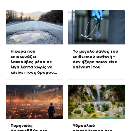
Η χώρα που
Το μεγάλο λάθος του
επισκευάζει
επιθετικού ασθενή –
λακκούβες μέσα σε
Δεν ήξερε ποιον είχε
λίγα λεπτά χωρίς να
απέναντί του
κλείνει τους δρόμους
(Vid)
Πυρηνικός
Υδραυλικό
Αρμαγεδδών στο
αριστούργημα στο