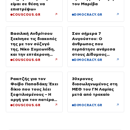
είμαι σε θέση να
του Μαρέβα
επιστρέψω»
↗
↗
COUSCOUS.GR
DIMOCRACY.GR
Βασιλική Ανδρίτσου
Σαν σήμερα 7
ξεκίνησε τις διακοπές
Αυγούστου: Ο
της με τον σύζυγό
άνθρωπος που
της, Νίκο Συμεωνίδη,
περπάτησε ανάμεσα
και την επτάχρονη
στους Δίδυμους
κόρη τους
Πύργους
↗
↗
COUSCOUS.GR
DIMOCRACY.GR
Ρακιτζής για τον
30χρονος
Φοίβο Παπαδάκη: Έχει
διασωληνωμένος στη
δίκιο που τους λέει
ΜΕΘ του ΓΝ Λαμίας
ξεφτιλισμένους – Η
μετά από τροχαίο
οργή για τον πατέρα
του
↗
↗
COUSCOUS.GR
DIMOCRACY.GR