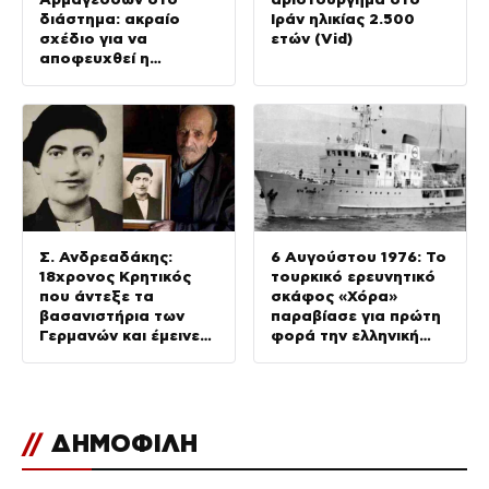
διάστημα: ακραίο
Ιράν ηλικίας 2.500
σχέδιο για να
ετών (Vid)
αποφευχθεί η
καταστροφή της Γης
Σ. Ανδρεαδάκης:
6 Αυγούστου 1976: Το
18χρονος Κρητικός
τουρκικό ερευνητικό
που άντεξε τα
σκάφος «Χόρα»
βασανιστήρια των
παραβίασε για πρώτη
Γερμανών και έμεινε
φορά την ελληνική
σιωπηλός μέχρι τον
υφαλοκρηπίδα
θάνατο
//
ΔΗΜΟΦΙΛΗ