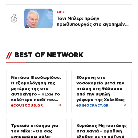
ένα μικρό παιδί πίσω που
χρειάζεται τη μάνα του»
LIFE
6
Τόνι Μπλερ: πρώην
πρωθυπουργός στο αγαπημένο
του Πόρτο Χέλι
//
BEST OF NETWORK
Νατάσα Θεοδωρίδου:
30χρονη στο
Η εξομολόγηση της
νοσοκομείο μετά την
μητέρας της στο
πτώση στη θάλασσα
αυτοκίνητο – «Έχω το
από την υψηλή
καλύτερο παιδί του
γέφυρα της Χαλκίδας
κόσμου»
↗
↗
COUSCOUS.GR
DIMOCRACY.GR
Τροχαίο ατύχημα για
Κυριάκος Μητσοτάκης
τον Mike: «Θα σας
στα Χανιά – Βραδινή
ενημερώσω μόλις
έξοδος με τη σύζυγό