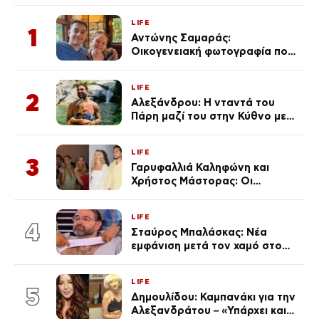
LIFE
1
Αντώνης Σαμαράς:
Οικογενειακή φωτογραφία που
ανάρτησε ο γιος του λίγο πριν
από την επέτειο θανάτου της
LIFE
Λένας
2
Αλεξάνδρου: Η νταντά του
Πάρη μαζί του στην Κύθνο με
τον μικρό και την Ελληνίδου
(Φωτογραφίες)
LIFE
3
Γαρυφαλλιά Καληφώνη και
Χρήστος Μάστορας: Οι
χωριστές διακοπές και η
επέτειος που φέτος πέρασε
LIFE
απαρατήρητη
4
Σταύρος Μπαλάσκας: Νέα
εμφάνιση μετά τον χαμό στο
«Πρωινό» (Φωτογραφία)
LIFE
5
Δημουλίδου: Καμπανάκι για την
Αλεξανδράτου – «Υπάρχει και