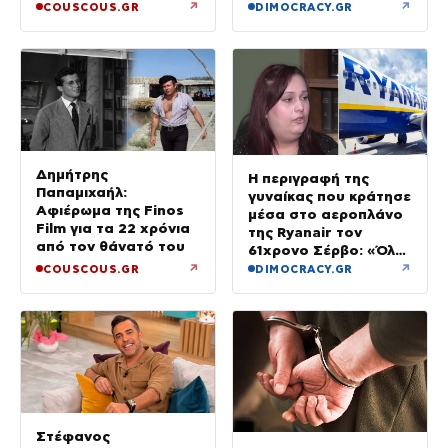
καταστήματος
↗
↗
COUSCOUS.GR
DIMOCRACY.GR
Δημήτρης
Η περιγραφή της
Παπαμιχαήλ:
γυναίκας που κράτησε
Αφιέρωμα της Finos
μέσα στο αεροπλάνο
Film για τα 22 χρόνια
της Ryanair τον
από τον θάνατό του
61χρονο Σέρβο: «Όλα
έγιναν σε κλάσματα
↗
↗
COUSCOUS.GR
DIMOCRACY.GR
δευτερολέπτου»
Στέφανος