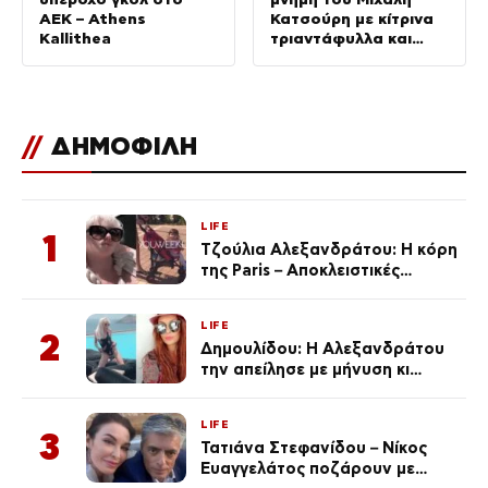
ΑΕΚ – Athens
Κατσούρη με κίτρινα
Kallithea
τριαντάφυλλα και
πανό
//
ΔΗΜΟΦΙΛΗ
LIFE
1
Τζούλια Αλεξανδράτου: Η κόρη
της Paris – Αποκλειστικές
φωτογραφίες
LIFE
2
Δημουλίδου: Η Αλεξανδράτου
την απείλησε με μήνυση κι
εκείνη απαντά – «Δεν σε
αναγνώρισα, όταν κατάλαβα
LIFE
ποια είσαι σοκαρίστικα»
3
Τατιάνα Στεφανίδου – Νίκος
Ευαγγελάτος ποζάρουν με