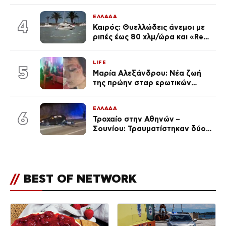
μαγιό σε παραλία στην
Κεφαλονιά
ΕΛΛΑΔΑ
4
Καιρός: Θυελλώδεις άνεμοι με
ριπές έως 80 χλμ/ώρα και «Red
Code» σε 6 περιοχές για
κίνδυνο πυρκαγιάς
LIFE
5
Μαρία Αλεξάνδρου: Νέα ζωή
της πρώην σταρ ερωτικών
ταινιών, μητέρα ενός παιδιού με
σύντροφο επιχειρηματία
ΕΛΛΑΔΑ
(Φωτογραφίες)
6
Τροχαίο στην Αθηνών –
Σουνίου: Τραυματίστηκαν δύο
αστυνομικοί
//
BEST OF NETWORK