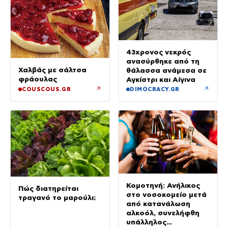
43χρονος νεκρός
ανασύρθηκε από τη
Χαλβάς με σάλτσα
θάλασσα ανάμεσα σε
φράουλας
Αγκίστρι και Αίγινα
↗
↗
COUSCOUS.GR
DIMOCRACY.GR
Κομοτηνή: Ανήλικος
Πώς διατηρείται
στο νοσοκομείο μετά
τραγανό το μαρούλι;
από κατανάλωση
αλκοόλ, συνελήφθη
υπάλληλος