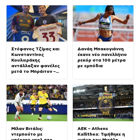
Στέφανος Τζίμας και
Δανάη Μπακογιάννη
Κωνσταντίνος
έκανε νέο πανελλήνιο
Κουλιεράκης
ρεκόρ στα 100 μέτρα
αντάλλαξαν φανέλες
με εμπόδια
μετά το Μπράιτον –
Ρόμα
Μίλαν Βιτάλις:
ΑΕΚ – Athens
ντεμπούτο με
Kallithea: Τιμήθηκε η
υπέροχο γκολ στο
μνήμη του Μιχάλη