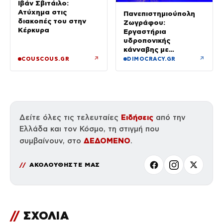
Ιβάν Σβιτάιλο:
Ατύχημα στις
Πανεπιστημιούπολη
διακοπές του στην
Ζωγράφου:
Κέρκυρα
Εργαστήρια
υδροπονικής
κάνναβης με
προσδοκώμενο
↗
↗
COUSCOUS.GR
DIMOCRACY.GR
όφελος άνω των
90.000 ευρώ –
Χειροπέδες σε τρία
άτομα
Ειδήσεις
Δείτε όλες τις τελευταίες
από την
Ελλάδα και τον Κόσμο, τη στιγμή που
ΔΕΔΟΜΕΝΟ
συμβαίνουν, στο
.
ΑΚΟΛΟΥΘΗΣΤΕ ΜΑΣ
//
ΣΧΟΛΙΑ