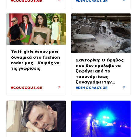
Μαλιμπού, αλλά στη
↗
↗
COUSCOUS.GR
DIMOCRACY.GR
Μάλαγα»
Τα it-girls έχουν μπει
δυναμικά στο fashion
Σαντορίνη: Ο έφηβος
radar μας – Καιρός να
που δεν πρόλαβε να
τις γνωρίσεις
ξεφύγει από το
τσουνάμι ίσως
ξαναγράφει την
ιστορία της μινωικής
↗
↗
COUSCOUS.GR
DIMOCRACY.GR
καταστροφής