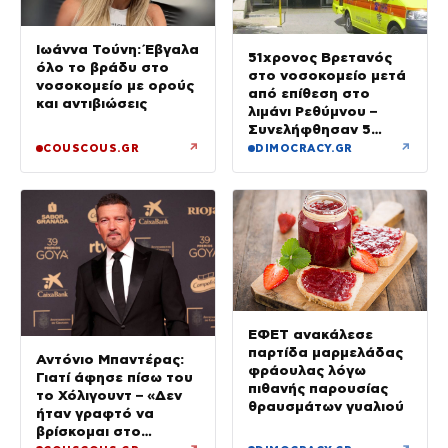
Ιωάννα Τούνη: Έβγαλα
51χρονος Βρετανός
όλο το βράδυ στο
στο νοσοκομείο μετά
νοσοκομείο με ορούς
από επίθεση στο
και αντιβιώσεις
λιμάνι Ρεθύμνου –
Συνελήφθησαν 5
άτομα
↗
↗
COUSCOUS.GR
DIMOCRACY.GR
ΕΦΕΤ ανακάλεσε
παρτίδα μαρμελάδας
Αντόνιο Μπαντέρας:
φράουλας λόγω
Γιατί άφησε πίσω του
πιθανής παρουσίας
το Χόλιγουντ – «Δεν
θραυσμάτων γυαλιού
ήταν γραφτό να
βρίσκομαι στο