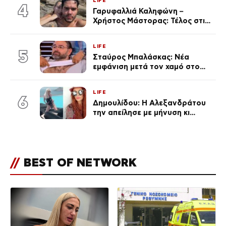
LIFE
εκ. likes
4
Γαρυφαλλιά Καληφώνη –
Χρήστος Μάστορας: Τέλος στις
φήμες χωρισμού, όλη η αλήθεια
για τη σχέση τους
LIFE
5
Σταύρος Μπαλάσκας: Νέα
εμφάνιση μετά τον χαμό στο
«Πρωινό» (Φωτογραφία)
LIFE
6
Δημουλίδου: Η Αλεξανδράτου
την απείλησε με μήνυση κι
εκείνη απαντά – «Δεν σε
αναγνώρισα, όταν κατάλαβα
ποια είσαι σοκαρίστικα»
//
BEST OF NETWORK