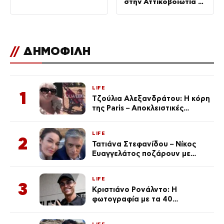
στην Αττικοβοιωτία –
Πάνω από 250 άτομα
απομακρύνθηκαν διά
θαλάσσης
//
ΔΗΜΟΦΙΛΗ
LIFE
1
Τζούλια Αλεξανδράτου: Η κόρη
της Paris – Αποκλειστικές
φωτογραφίες
LIFE
2
Τατιάνα Στεφανίδου – Νίκος
Ευαγγελάτος ποζάρουν με
μαγιό σε παραλία στην
Κεφαλονιά
LIFE
3
Κριστιάνο Ρονάλντο: Η
φωτογραφία με τα 40
πανάκριβα αυτοκίνητα στο
γκαράζ του ξεπέρασε τα 20,7