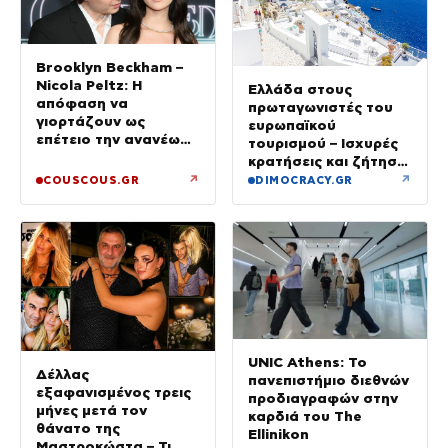
Brooklyn Beckham –
Nicola Peltz: Η
Ελλάδα στους
απόφαση να
πρωταγωνιστές του
γιορτάζουν ως
ευρωπαϊκού
επέτειο την ανανέωση
τουρισμού – Ισχυρές
των όρκων τους –
κρατήσεις και ζήτηση
«Είχε καταλήξει να
πέρα από το
↗
↗
COUSCOUS.GR
DIMOCRACY.GR
κλαίει»
καλοκαίρι
UNIC Athens: Το
Δέλλας
πανεπιστήμιο διεθνών
εξαφανισμένος τρεις
προδιαγραφών στην
μήνες μετά τον
καρδιά του The
θάνατο της
Ellinikon
Μαστροκώστα – Τι