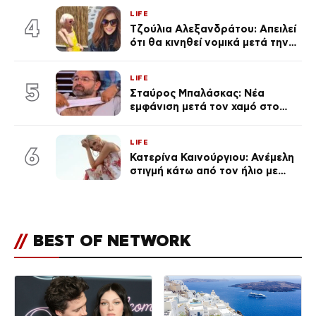
πολύ… Απόψε είσαι στα χέρια
LIFE
του Θεού»
4
Τζούλια Αλεξανδράτου: Απειλεί
ότι θα κινηθεί νομικά μετά την
ανάρτηση της Δημουλίδου
LIFE
5
Σταύρος Μπαλάσκας: Νέα
εμφάνιση μετά τον χαμό στο
«Πρωινό» (Φωτογραφία)
LIFE
6
Κατερίνα Καινούργιου: Ανέμελη
στιγμή κάτω από τον ήλιο με
τους followers της
(φωτογραφία)
//
BEST OF NETWORK