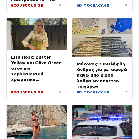
ζήτησε από την κόρη
↗
↗
COUSCOUS.GR
DIMOCRACY.GR
του για το τρίμηνο
μνημόσυνο της Γωγώς
Elsa Hosk: Butter
Yellow και Olive Green
Μύκονος: Συνελήφθη
στον πιο
άνδρας για μεταφορά
sophisticated
πάνω από 2.200
χρωματικό
λαθραίων πακέτων
συνδυασμό με mix n’
τσιγάρων
match μοτίβα
↗
↗
COUSCOUS.GR
DIMOCRACY.GR