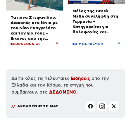
Μέλος της Greek
Mafia συνελήφθη στη
Τατιάνα Στεφανίδου:
Γερμανία –
Διακοπές στο Ιόνιο με
Κατηγορείται για
τον Νίκο Ευαγγελάτο
δολοφονίες και
και τον γιο τους –
συμβόλαια θανάτου
Εικόνες από την
Κεφαλονιά
↗
↗
COUSCOUS.GR
DIMOCRACY.GR
Ειδήσεις
Δείτε όλες τις τελευταίες
από την
Ελλάδα και τον Κόσμο, τη στιγμή που
ΔΕΔΟΜΕΝΟ
συμβαίνουν, στο
.
ΑΚΟΛΟΥΘΗΣΤΕ ΜΑΣ