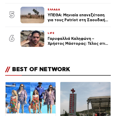
εντυπωσιάζει – «Χάνουμε
τουλάχιστον 25 κιλά η
ΕΛΛΑΔΑ
καθεμία…» (Βίντεο)
5
ΥΠΕΘΑ: Μηνιαία επανεξέταση
για τους Patriot στη Σαουδική
Αραβία
LIFE
6
Γαρυφαλλιά Καληφώνη –
Χρήστος Μάστορας: Τέλος στις
φήμες χωρισμού, όλη η αλήθεια
για τη σχέση τους
//
BEST OF NETWORK