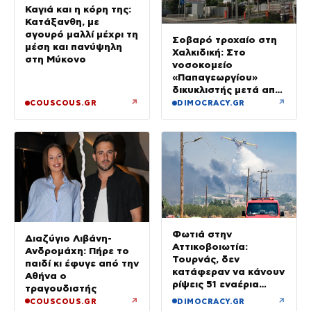
Καγιά και η κόρη της:
Κατάξανθη, με
σγουρό μαλλί μέχρι τη
Σοβαρό τροχαίο στη
μέση και πανύψηλη
Χαλκιδική: Στο
στη Μύκονο
νοσοκομείο
«Παπαγεωργίου»
δικυκλιστής μετά από
σύγκρουση
↗
↗
COUSCOUS.GR
DIMOCRACY.GR
Φωτιά στην
Διαζύγιο Λιβάνη-
Αττικοβοιωτία:
Ανδρομάχη: Πήρε το
Τουρνάς, δεν
παιδί κι έφυγε από την
κατάφεραν να κάνουν
Αθήνα ο
ρίψεις 51 εναέρια
τραγουδιστής
μέσα
↗
↗
COUSCOUS.GR
DIMOCRACY.GR