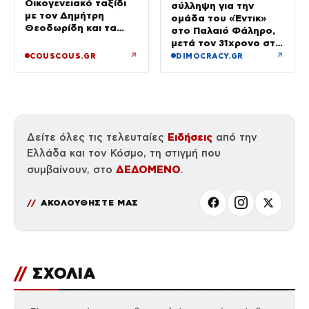
Οικογενειακό ταξίδι
σύλληψη για την
με τον Δημήτρη
ομάδα του «Έντικ»
Θεοδωρίδη και τα
στο Παλαιό Φάληρο,
παιδιά τους
μετά τον 31χρονο στη
Γερμανία
↗
↗
COUSCOUS.GR
DIMOCRACY.GR
Ειδήσεις
Δείτε όλες τις τελευταίες
από την
Ελλάδα και τον Κόσμο, τη στιγμή που
ΔΕΔΟΜΕΝΟ
συμβαίνουν, στο
.
ΑΚΟΛΟΥΘΗΣΤΕ ΜΑΣ
//
ΣΧΟΛΙΑ