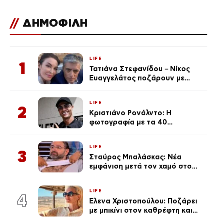
//
ΔΗΜΟΦΙΛΗ
LIFE
1
Τατιάνα Στεφανίδου – Νίκος
Ευαγγελάτος ποζάρουν με
μαγιό σε παραλία στην
Κεφαλονιά
LIFE
2
Κριστιάνο Ρονάλντο: Η
φωτογραφία με τα 40
πανάκριβα αυτοκίνητα στο
γκαράζ του ξεπέρασε τα 20,7
LIFE
εκ. likes
3
Σταύρος Μπαλάσκας: Νέα
εμφάνιση μετά τον χαμό στο
«Πρωινό» (Φωτογραφία)
LIFE
4
Έλενα Χριστοπούλου: Ποζάρει
με μπικίνι στον καθρέφτη και