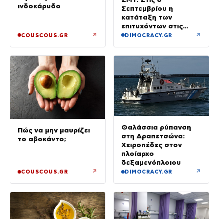
ινδοκάρυδο
Σεπτεμβρίου η
κατάταξη των
επιτυχόντων στις
Στρατιωτικές Σχολές
↗
↗
COUSCOUS.GR
DIMOCRACY.GR
Θαλάσσια ρύπανση
Πώς να μην μαυρίζει
στη Δραπετσώνα:
το αβοκάντο;
Χειροπέδες στον
πλοίαρχο
δεξαμενόπλοιου
↗
↗
COUSCOUS.GR
DIMOCRACY.GR