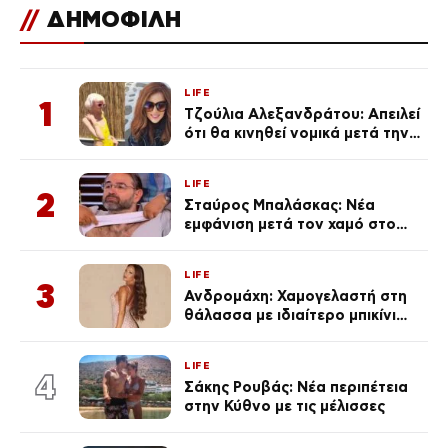
//
ΔΗΜΟΦΙΛΗ
LIFE
1
Τζούλια Αλεξανδράτου: Απειλεί
ότι θα κινηθεί νομικά μετά την
ανάρτηση της Δημουλίδου
LIFE
2
Σταύρος Μπαλάσκας: Νέα
εμφάνιση μετά τον χαμό στο
«Πρωινό» (Φωτογραφία)
LIFE
3
Ανδρομάχη: Χαμογελαστή στη
θάλασσα με ιδιαίτερο μπικίνι
μετά τον χωρισμό της
(φωτογραφία)
LIFE
4
Σάκης Ρουβάς: Νέα περιπέτεια
στην Κύθνο με τις μέλισσες