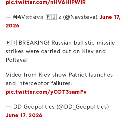
pic.twitter.com/nHV6HiPWlR
— ₦₳V𝚜𝚝é𝚟𝚊 🇷🇺 ᴢ (@Navsteva)
June 17,
2026
🇷🇺 BREAKING! Russian ballistic missile
strikes were carried out on Kiev and
Poltava!
Video from Kiev show Patriot launches
and interceptor failures.
pic.twitter.com/yCOT3samPv
— DD Geopolitics (@DD_Geopolitics)
June 17, 2026