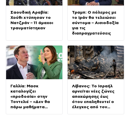
Σαουδική Αραβία:
Τραμπ: Ο πόλεμος με
Χούθι χτύπησαν το
το Ιράν θα τελειώσει
Νατζράν – 11 άμαχοι
σύντομα – Αισιοδοξία
τραυματίστηκαν
για τις
διαπραγματεύσεις
Γαλλία: Μασκ
Λίβανος: Το Ισραήλ
καταλογίζει
αρνείται νέες ζώνες
«προδοσία» στην
αποχώρησης έως
Τοντελιέ – «Δεν θα
ότου επαληθευτεί ο
πάρω μαθήματα
έλεγχος από τον
πατριωτισμού»,
λιβανικό στρατό
απαντά η ηγέτιδα των
Οικολόγων