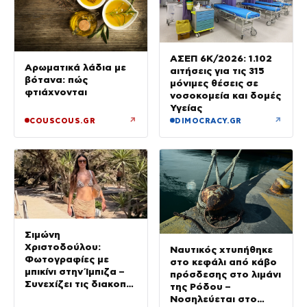
ΑΣΕΠ 6Κ/2026: 1.102
Αρωματικά λάδια με
αιτήσεις για τις 315
βότανα: πώς
μόνιμες θέσεις σε
φτιάχνονται
νοσοκομεία και δομές
Υγείας
↗
↗
COUSCOUS.GR
DIMOCRACY.GR
Σιμώνη
Χριστοδούλου:
Ναυτικός χτυπήθηκε
Φωτογραφίες με
στο κεφάλι από κάβο
μπικίνι στην Ίμπιζα –
πρόσδεσης στο λιμάνι
Συνεχίζει τις διακοπές
της Ρόδου –
της με τον σύζυγό
Νοσηλεύεται στο