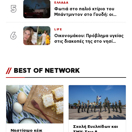
ΕΛΛΑΔΑ
5
Φωτιά στο παλιό κτίριο του
Μπάντμιντον στο Γουδή: οι
δικηγόροι των κατηγορουμένων
λένε «Η δικογραφία περιέχει
LIFE
πλήθος ελλείψεων και σοβαρών
6
Οικονομάκου: Πρόβλημα υγείας
κενών»
στις διακοπές της στο νησί
Μπόρα Μπόρα – «Έσκασε όλη η
κούραση του χειμώνα»
//
BEST OF NETWORK
Σχολή Ευελπίδων και
Νηστίσιμο κέικ
ΣΜΥ: Στις 8