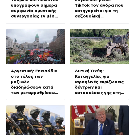
υπογράφουν σήμερα
TikTok τον άνδρα που
συμφωνία αμυντικής
κατηγορείται για τη
συνεργασίας εν μέσω
σεξουαλική
της κρίσης στη Μέση
κακοποίηση της κόρης
Ανατολή
του και τον
πυροβόλησε
Αργεντινή: Επεισόδια
Δυτική Όχθη:
στο τέλος των
Καταγγελίες για
μαζικών
ισραηλινές εκρίζωσεις
διαδηλώσεων κατά
δέντρων και
των μεταρρυθμίσεων
κατασχέσεις γης στην
Μιλέι, βίντεο
Τζενίν