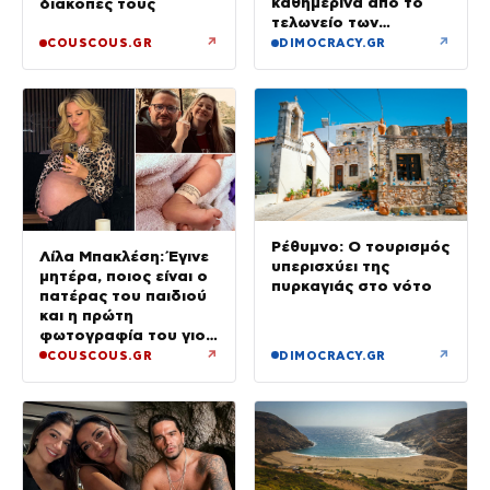
καθημερινά από το
διακοπές τους
τελωνείο των
Ευζώνων
↗
↗
COUSCOUS.GR
DIMOCRACY.GR
Ρέθυμνο: Ο τουρισμός
Λίλα Μπακλέση: Έγινε
υπερισχύει της
μητέρα, ποιος είναι ο
πυρκαγιάς στο νότο
πατέρας του παιδιού
και η πρώτη
φωτογραφία του γιου
τους
↗
↗
COUSCOUS.GR
DIMOCRACY.GR