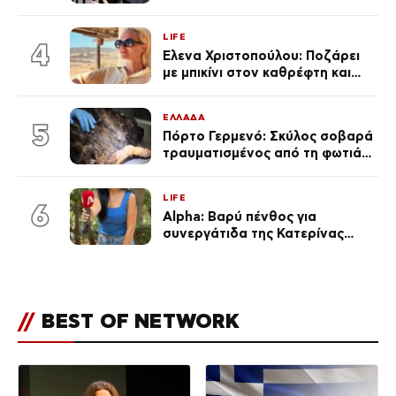
πανάκριβα αυτοκίνητα στο
γκαράζ του ξεπέρασε τα 20,7
LIFE
εκ. likes
4
Έλενα Χριστοπούλου: Ποζάρει
με μπικίνι στον καθρέφτη και
εντυπωσιάζει – «Χάνουμε
τουλάχιστον 25 κιλά η
ΕΛΛΑΔΑ
καθεμία…» (Βίντεο)
5
Πόρτο Γερμενό: Σκύλος σοβαρά
τραυματισμένος από τη φωτιά
επέστρεψε στο σπίτι που τον
φρόντιζαν
LIFE
6
Alpha: Βαρύ πένθος για
συνεργάτιδα της Κατερίνας
Καινούργιου – «Κουράστηκες
πολύ… Απόψε είσαι στα χέρια
του Θεού»
//
BEST OF NETWORK