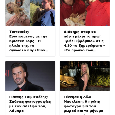
Τσιτσιπάς:
Διάσημη σταρ σε
Ερωτευμένος με την
πάρτι μέχρι το πρωί:
Κρίστεν Τομς – Η
Τρώει «βρόμικο» στις
ηλικία της, το
4.30 τα ξημερώματα –
άγνωστο παρελθόν
«Το πρωινό των
της και το μεγάλο της
πρωταθλητών»
πάθος
(Βίντεο)
Γιάννης Τσιμιτσέλης:
Γέννησε η Λίλα
Σπάνιες φωτογραφίες
Μπακλέση: Η πρώτη
με τον αδελφό του,
φωτογραφία του
Λάμπρο
μωρού και το μήνυμα