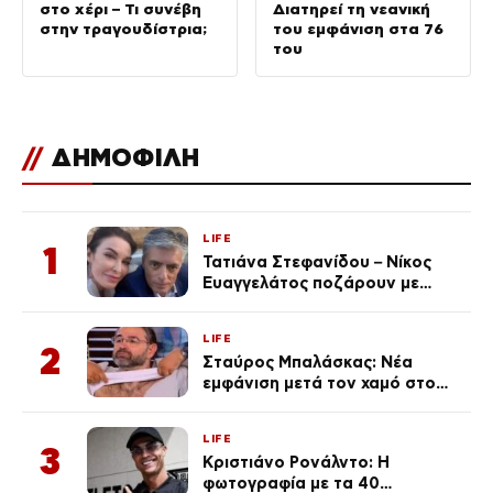
στο χέρι – Τι συνέβη
Διατηρεί τη νεανική
στην τραγουδίστρια;
του εμφάνιση στα 76
του
//
ΔΗΜΟΦΙΛΗ
LIFE
1
Τατιάνα Στεφανίδου – Νίκος
Ευαγγελάτος ποζάρουν με
μαγιό σε παραλία στην
Κεφαλονιά
LIFE
2
Σταύρος Μπαλάσκας: Νέα
εμφάνιση μετά τον χαμό στο
«Πρωινό» (Φωτογραφία)
LIFE
3
Κριστιάνο Ρονάλντο: Η
φωτογραφία με τα 40