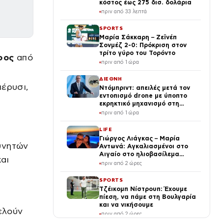
κόστος έως 275 δισ. δολάρια
πριν από 33 λεπτά
SPORTS
Μαρία Σάκκαρη – Ζεϊνέπ
Σονμέζ 2-0: Πρόκριση στον
τρίτο γύρο του Τορόντο
ρος
από
πριν από 1 ώρα
ΔΙΕΘΝΗ
έρυσι,
Ντόμπριντ: απειλές μετά τον
εντοπισμό drone με ύποπτο
εκρηκτικό μηχανισμό στη
Λειψία
πριν από 1 ώρα
LIFE
Γιώργος Λιάγκας – Μαρία
υνητών
Αντωνά: Αγκαλιασμένοι στο
Αιγαίο στο ηλιοβασίλεμα
και
(Βίντεο)
πριν από 2 ώρες
SPORTS
Τζέικομπ Νίστρουπ: Έχουμε
πίεση, να πάμε στη Βουλγαρία
και να νικήσουμε
ελούν
πριν από 2 ώρες