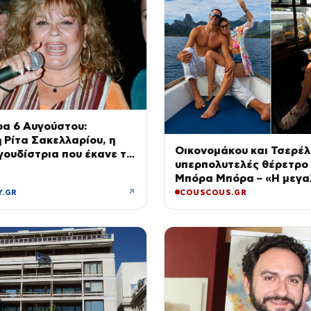
ρα 6 Αυγούστου:
η Ρίτα Σακελλαρίου, η
Οικονομάκου και Τσερέλ
γουδίστρια που έκανε τη
υπερπολυτελές θέρετρο
ραγούδι
Μπόρα Μπόρα – «Η μεγα
πολυτέλεια…» (Video)
↗
Y.GR
COUSCOUS.GR