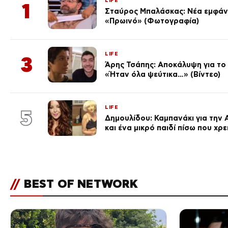
LIFE
1
Σταύρος Μπαλάσκας: Νέα εμφάνι
«Πρωινό» (Φωτογραφία)
LIFE
3
Άρης Τσάπης: Αποκάλυψη για το 
«Ήταν όλα ψεύτικα…» (Βίντεο)
LIFE
5
Δημουλίδου: Καμπανάκι για την 
και ένα μικρό παιδί πίσω που χρ
//
BEST OF NETWORK