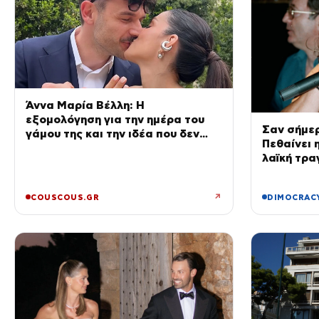
Άννα Μαρία Βέλλη: Η
εξομολόγηση για την ημέρα του
Σαν σήμε
γάμου της και την ιδέα που δεν
Πεθαίνει 
πέτυχε – Δεν θα το ξαναέκανα
λαϊκή τρα
ζωή της τ
↗
COUSCOUS.GR
DIMOCRAC