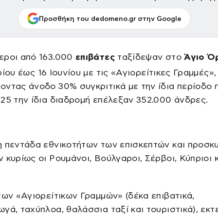
Προσθήκη του dedomeno.gr στην Google
εροι από 163.000
επιβάτες
ταξίδεψαν στο
Άγιο Ό
ίου έως 16 Ιουνίου με τις «Αγιορείτικες Γραμμές»,
ντας άνοδο 30% συγκριτικά με την ίδια περίοδο π
25 την ίδια διαδρομή επέλεξαν 352.000 άνδρες.
η πεντάδα εθνικοτήτων των επισκεπτών και προσκ
 κυρίως οι Ρουμάνοι, Βούλγαροι, Σέρβοι, Κύπριοι 
των «Αγιορείτικων Γραμμών» (δέκα επιβατικά,
γά, ταχύπλοα, θαλάσσια ταξί και τουριστικά), εκτ