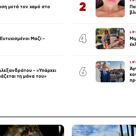
LIF
2
ση μετά τον χαμό στο
Πα
βλ
LIF
4
Ευτυχισμένοι Μαζί –
Μι
έκ
LIF
6
Άγ
Αλεξανδράτου – «Υπάρχει
κο
ειάζεται τη μάνα του»
πρ