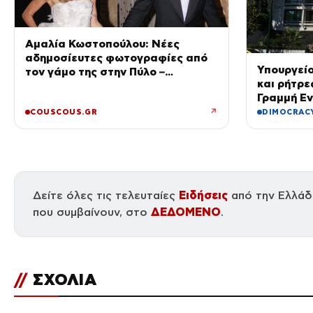
Αμαλία Κωστοπούλου: Νέες
αδημοσίευτες φωτογραφίες από
Υπουργεί
τον γάμο της στην Πύλο –
και ρήτρε
Χορεύαμε μέχρι να ανατείλει ο
Γραμμή Ε
ήλιος
↗
COUSCOUS.GR
DIMOCRAC
Δείτε όλες τις τελευταίες
Ειδήσεις
από την Ελλάδα
που συμβαίνουν, στο
ΔΕΔΟΜΕΝΟ
.
//
ΣΧΟΛΙΑ