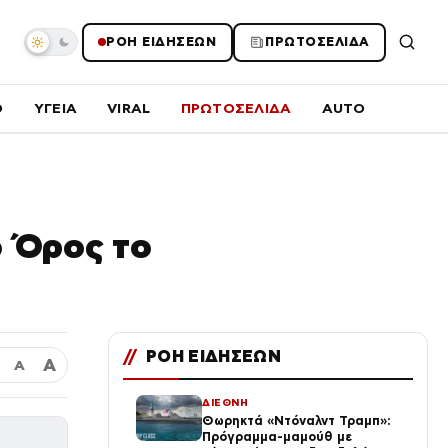
ΡΟΗ ΕΙΔΗΣΕΩΝ
ΠΡΩΤΟΣΕΛΙΔΑ
O
ΥΓΕΙΑ
VIRAL
ΠΡΩΤΟΣΕΛΙΔΑ
AUTO
ο Όρος το
//
ΡΟΗ ΕΙΔΗΣΕΩΝ
Α
Α
ΔΙΕΘΝΗ
Θωρηκτά «Ντόναλντ Τραμπ»:
Πρόγραμμα-μαμούθ με