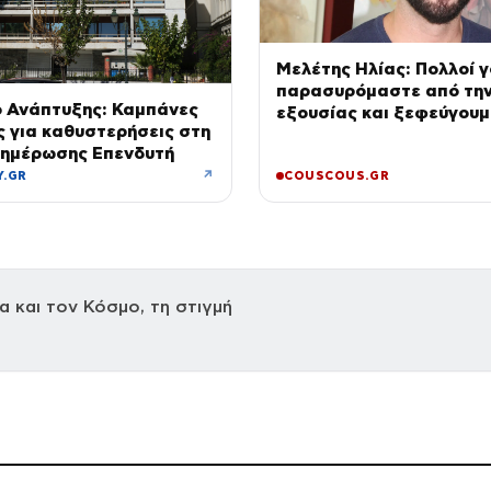
Μελέτης Ηλίας: Πολλοί γ
παρασυρόμαστε από τη
ο Ανάπτυξης: Καμπάνες
εξουσίας και ξεφεύγουμ
ς για καθυστερήσεις στη
να το καταλαβαίνουμε
νημέρωσης Επενδυτή
↗
Y.GR
COUSCOUS.GR
 και τον Κόσμο, τη στιγμή