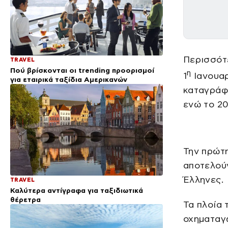
Περισσότ
TRAVEL
Πού βρίσκονται οι trending προορισμοί
η
1
Ιανουαρ
για εταιρικά ταξίδια Αμερικανών
καταγράφο
ενώ το 20
Την πρώτ
αποτελούν
Έλληνες.
TRAVEL
Καλύτερα αντίγραφα για ταξιδιωτικά
θέρετρα
Τα πλοία 
οχηματαγω