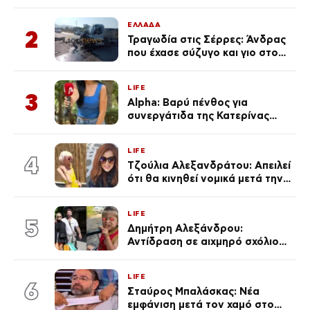
μαγιό σε παραλία στην
Κεφαλονιά
ΕΛΛΑΔΑ
2
Τραγωδία στις Σέρρες: Άνδρας
που έχασε σύζυγο και γιο στο
τροχαίο λέει «Τα έχασα όλα, κάτι
με τράβαγε στην καρδιά μου»
LIFE
3
Alpha: Βαρύ πένθος για
συνεργάτιδα της Κατερίνας
Καινούργιου – «Κουράστηκες
πολύ… Απόψε είσαι στα χέρια
LIFE
του Θεού»
4
Τζούλια Αλεξανδράτου: Απειλεί
ότι θα κινηθεί νομικά μετά την
ανάρτηση της Δημουλίδου
LIFE
5
Δημήτρη Αλεξάνδρου:
Αντίδραση σε αιχμηρό σχόλιο
για την Τούνη με αφορμή το
μεγάλωμα του Πάρη
LIFE
6
Σταύρος Μπαλάσκας: Νέα
εμφάνιση μετά τον χαμό στο