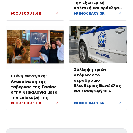
την εξωτερική
πολιτική και πρόκληση
για την Αθήνα, λέει η
↗
↗
COUSCOUS.GR
DIMOCRACY.GR
ΕΛΑΣ
Σύλληψη τριών
ατόμων στο
Ελένη Μενεγάκη:
αεροδρόμιο
Ανακοίνωση της
Ελευθέριος Βενιζέλος
ταβέρνας της Τασίας
για εισαγωγή 18,6
στην Κεφαλονιά μετά
κιλών υδροπονικής
την επίσκεψή της
κάνναβης σε
↗
↗
COUSCOUS.GR
DIMOCRACY.GR
αποσκευές