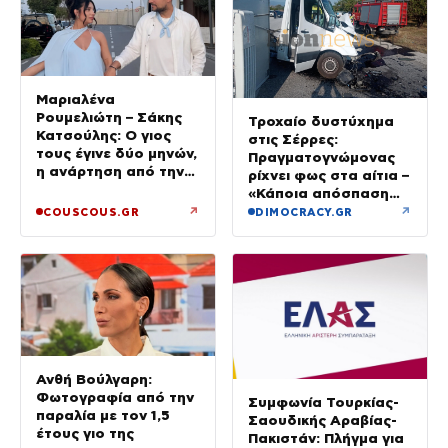
Μαριαλένα
Ρουμελιώτη – Σάκης
Τροχαίο δυστύχημα
Κατσούλης: Ο γιος
στις Σέρρες:
τους έγινε δύο μηνών,
Πραγματογνώμονας
η ανάρτηση από την
ρίχνει φως στα αίτια –
παραλία
«Κάποια απόσπαση
προσοχής, ίσως
↗
↗
COUSCOUS.GR
DIMOCRACY.GR
μίλησε στο κινητό»
Ανθή Βούλγαρη:
Φωτογραφία από την
Συμφωνία Τουρκίας-
παραλία με τον 1,5
Σαουδικής Αραβίας-
έτους γιο της
Πακιστάν: Πλήγμα για