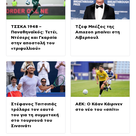
ΤΣΣΚΑ 1948 –
Τζεφ Μπέζος της
Παναθηναϊκός: Τετέι,
Amazon μπαίνει στη
Ντέσερς και Γκαρσία
Λίβερπουλ
στην αποστολή του
«τριφυλλιού»
Στέφανος Τσιτσιπάς
ΑΕΚ: Ο Κάαν Κάιρινεν
τρόλαρε τον εαυτό
στο νέο του «σπίτι»
του για τη συμμετοχή
στο τουρνουά του
Σινσινάτι