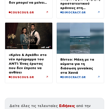
δεν μπορεί να μείνει
προστατευτικού
έγκυος στις Μαλδίβες
κράνους στη
Θεσσαλονίκη
↗
↗
COUSCOUS.GR
DIMOCRACY.GR
«Κρίνο & Αγκάθι» στο
νέο πρόγραμμα του
Βίντεο: Μάχη με τα
ΑΝΤ1: Ένας έρωτας
κύματα για τη
που δεν έπρεπε να
διάσωση γυναίκας
ανθίσει
στα Χανιά
↗
↗
COUSCOUS.GR
DIMOCRACY.GR
Ειδήσεις
Δείτε όλες τις τελευταίες
από την