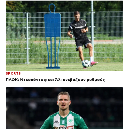
SPORTS
ΠΑΟΚ: Ντεσπόντοφ και Άλι ανεβάζουν ρυθμούς