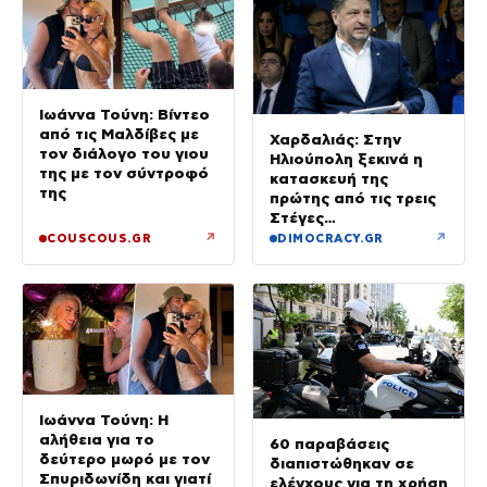
Ιωάννα Τούνη: Βίντεο
από τις Μαλδίβες με
Χαρδαλιάς: Στην
τον διάλογο του γιου
Ηλιούπολη ξεκινά η
της με τον σύντροφό
κατασκευή της
της
πρώτης από τις τρεις
Στέγες
Υποστηριζόμενης
↗
↗
COUSCOUS.GR
DIMOCRACY.GR
Διαβίωσης ΑμεΑ
Ιωάννα Τούνη: Η
αλήθεια για το
60 παραβάσεις
δεύτερο μωρό με τον
διαπιστώθηκαν σε
Σπυριδωνίδη και γιατί
ελέγχους για τη χρήση