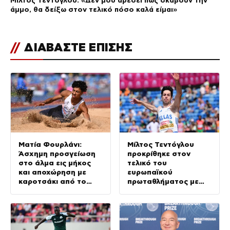
άμμο, θα δείξω στον τελικό πόσο καλά είμαι»
//
ΔΙΑΒΑΣΤΕ ΕΠΙΣΗΣ
Ματία Φουρλάνι:
Μίλτος Τεντόγλου
Άσχημη προσγείωση
προκρίθηκε στον
στο άλμα εις μήκος
τελικό του
και αποχώρηση με
ευρωπαϊκού
καροτσάκι από το
πρωταθλήματος με
ευρωπαϊκό
άλμα στα 8,26 μέτρα
πρωτάθλημα στίβου