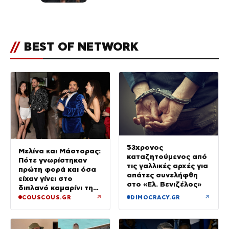
//
BEST OF NETWORK
53χρονος
Μελίνα και Μάστορας:
καταζητούμενος από
Πότε γνωρίστηκαν
τις γαλλικές αρχές για
πρώτη φορά και όσα
απάτες συνελήφθη
είχαν γίνει στο
στο «Ελ. Βενιζέλος»
διπλανό καμαρίνι της
μητέρας της από το
↗
↗
COUSCOUS.GR
DIMOCRACY.GR
2023 (φωτογραφίες)