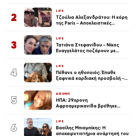
αυτοκινήτων του – Ζαλίζουν τα
ποσά
LIFE
2
Τζούλια Αλεξανδράτου: Η κόρη
της Paris – Αποκλειστικές
φωτογραφίες
LIFE
3
Τατιάνα Στεφανίδου – Νίκος
Ευαγγελάτος ποζάρουν με
μαγιό σε παραλία στην
Κεφαλονιά
LIFE
4
Πέθανε ο ηθοποιός: Έπαθε
ξαφνικά καρδιακή προσβολή – Η
ανακοίνωση της συζύγου του
ΔΙΕΘΝΗ
5
ΗΠΑ: 29χρονη
Αφροαμερικανίδα βρέθηκε
απαγχονισμένη σε δέντρο στον
Μισισιπή
LIFE
6
Βασίλης Μπισμπίκης: Η
αποχαιρετιστήρια ανάρτησή του