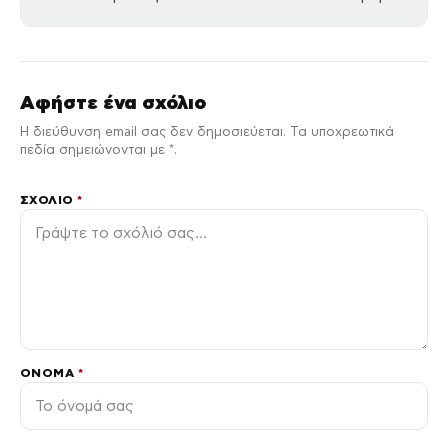
Αφήστε ένα σχόλιο
Η διεύθυνση email σας δεν δημοσιεύεται. Τα υποχρεωτικά
πεδία σημειώνονται με *.
ΣΧΌΛΙΟ
*
ΌΝΟΜΑ
*