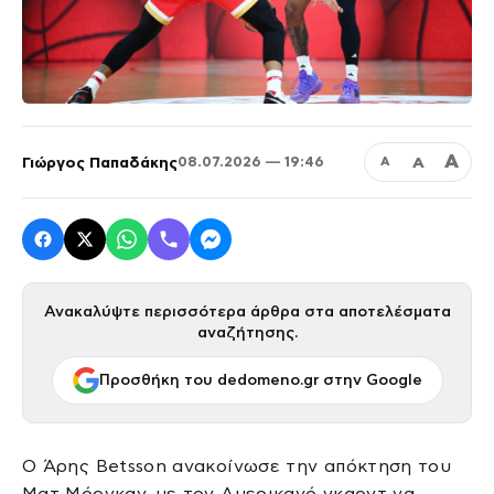
Α
Γιώργος Παπαδάκης
Α
08.07.2026 — 19:46
Α
Ανακαλύψτε περισσότερα άρθρα στα αποτελέσματα
αναζήτησης.
Προσθήκη του dedomeno.gr στην Google
Ο Άρης Betsson ανακοίνωσε την απόκτηση του
Ματ Μόργκαν, με τον Αμερικανό γκαρντ να