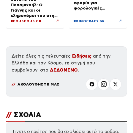
εφορία για
Παπαμιχαήλ: Ο
φορολογικές
Γιάννης και οι
εκκρεμότητες
κληρονόμοι του στη
διαθήκη
↗
↗
COUSCOUS.GR
DIMOCRACY.GR
Ειδήσεις
Δείτε όλες τις τελευταίες
από την
Ελλάδα και τον Κόσμο, τη στιγμή που
ΔΕΔΟΜΕΝΟ
συμβαίνουν, στο
.
ΑΚΟΛΟΥΘΗΣΤΕ ΜΑΣ
//
ΣΧΟΛΙΑ
Γίνετε ο πρώτος που θα σχολιάσει αυτό το άρθρο.