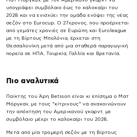
υπογράφει συμβόλαιο έως το καλοκαίρι του
2028 και να ενισχύει την ομάδα ενόψει της νέας
σεζόν στο Eurocup. Ο 27χρονος, που προέρχεται
από γεμάτες χρονιές σε Ευρώπη και Euroleague
με τη Βίρτους Μπολόνια, έρχεται στη
Θεσσαλονίκη μετά από μια σταθερά παραγωγική
πορεία σε ΗΠΑ, Τουρκία, Γαλλία και Βρετανία.
Πιο αναλυτικά
Παίκτης του Άρη Betsson είναι κι επίσημα ο Ματ
Μόργκαν, με τους “κίτρινους” να ανακοινώνουν
την απόκτηση του Αμερικανού γκαρντ, με
συμβόλαιο μέχρι το καλοκαίρι του 2028.
Μετά από μία τρομερή σεζόν με τη Βίρτους