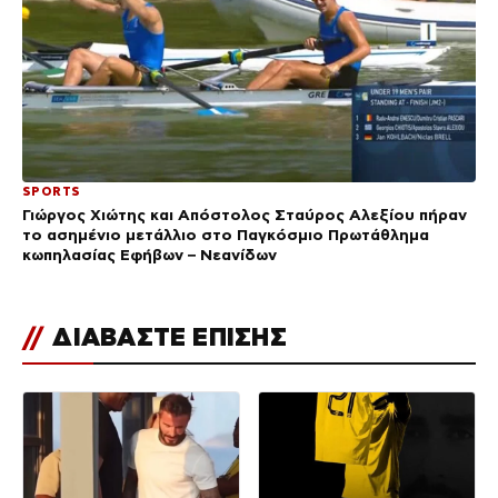
SPORTS
Γιώργος Χιώτης και Απόστολος Σταύρος Αλεξίου πήραν
το ασημένιο μετάλλιο στο Παγκόσμιο Πρωτάθλημα
κωπηλασίας Εφήβων – Νεανίδων
//
ΔΙΑΒΑΣΤΕ ΕΠΙΣΗΣ