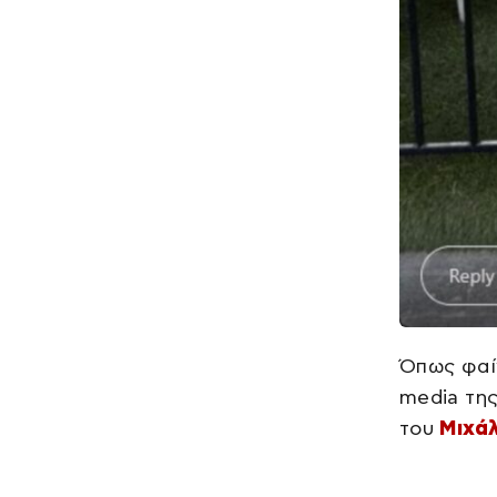
Όπως φαίν
media της
του
Μιχά