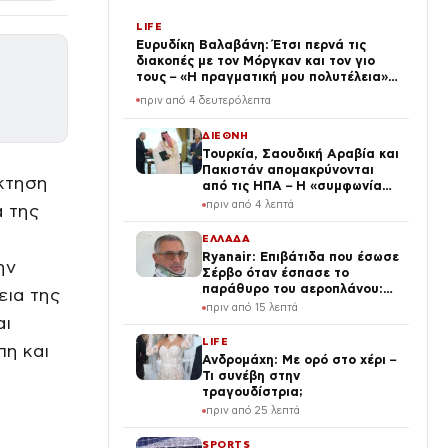
LIFE
Ευρυδίκη Βαλαβάνη: Έτσι περνά τις
διακοπές με τον Μόργκαν και τον γιο
τους – «Η πραγματική μου πολυτέλεια»
(φωτογραφίες)
πριν από 4 δευτερόλεπτα
ΔΙΕΘΝΗ
Τουρκία, Σαουδική Αραβία και
Πακιστάν απομακρύνονται
κτηση
από τις ΗΠΑ – Η «συμφωνία
της Μέκκας» αλλάζει την
πριν από 4 λεπτά
α της
αρχιτεκτονική ασφαλείας στη
Μέση Ανατολή
ΕΛΛΑΔΑ
Ryanair: Επιβάτιδα που έσωσε
ην
Σέρβο όταν έσπασε το
παράθυρο του αεροπλάνου:
εια της
«Ένα κομμάτι του προσώπου
πριν από 15 λεπτά
αι
του ήταν σαν πλαστελίνη»
LIFE
η και
Ανδρομάχη: Με ορό στο χέρι –
Τι συνέβη στην
τραγουδίστρια;
πριν από 25 λεπτά
SPORTS