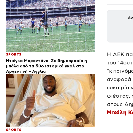
Αν
Η ΑΕΚ πα
SPORTS
Ντιέγκο Μαραντόνα: Σε δημοπρασία η
του 14ου 
μπάλα από τα δύο ιστορικά γκολ στο
“κιτρινόμ
Αργεντινή – Αγγλία
αναφορά κ
ευκαιρία 
φιέστας,
στους Δη
Μιχάλη 
SPORTS