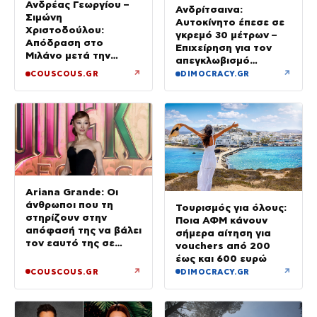
Ανδρέας Γεωργίου –
Ανδρίτσαινα:
Σιμώνη
Αυτοκίνητο έπεσε σε
Χριστοδούλου:
γκρεμό 30 μέτρων –
Απόδραση στο
Επιχείρηση για τον
Μιλάνο μετά την
απεγκλωβισμό
Ίμπιζα
32χρονης
↗
↗
COUSCOUS.GR
DIMOCRACY.GR
Ariana Grande: Οι
άνθρωποι που τη
Τουρισμός για όλους:
στηρίζουν στην
Ποια ΑΦΜ κάνουν
απόφασή της να βάλει
σήμερα αίτηση για
τον εαυτό της σε
vouchers από 200
προτεραιότητα
έως και 600 ευρώ
↗
↗
COUSCOUS.GR
DIMOCRACY.GR