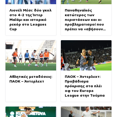
Λιονέλ Μέσι: δύο γκολ
Παναθηναϊκός
στο 4-2 της Ίντερ
κατώτερος των
Μαϊάμι και ιστορικό
περιστάσεων και οι
ρεκόρ στο Leagues
προβληματισμοί που
Cup
πρέπει να «σβήσουν»
μέσα στη Σόφια
Αθλητικές μεταδόσεις:
ΠΑΟΚ – Άντερλεχτ:
ΠΑΟΚ – Άντερλεχτ
Προβάδισμα
πρόκρισης στα πλέι
οφ του Europa
League στην Τούμπα