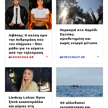
Πυρκαγιά στο Καρύδι
Σητείας:
Λιβάνης: Η σχέση πριν
οριοθετημένη και
την Ανδρομάχη που
χωρίς ενεργό μέτωπο
τον πλήγωσε – Είχε
μάθει για το κέρατο
από την τηλεόραση
↗
↗
COUSCOUS.GR
DIMOCRACY.GR
Lindsay Lohan: Έγινε
ξανά κοκκινομάλλα
40 αλλοδαποί
και γύρισε στη
εντοπίστηκαν και