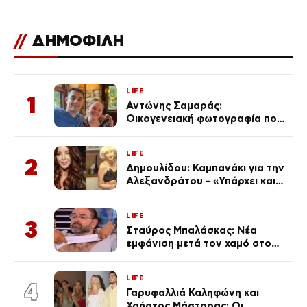
//
ΔΗΜΟΦΙΛΗ
LIFE
1
Αντώνης Σαμαράς:
Οικογενειακή φωτογραφία που
ανάρτησε ο γιος του λίγο πριν
από την επέτειο θανάτου της
LIFE
Λένας
2
Δημουλίδου: Καμπανάκι για την
Αλεξανδράτου – «Υπάρχει και
ένα μικρό παιδί πίσω που
χρειάζεται τη μάνα του»
LIFE
3
Σταύρος Μπαλάσκας: Νέα
εμφάνιση μετά τον χαμό στο
«Πρωινό» (Φωτογραφία)
LIFE
4
Γαρυφαλλιά Καληφώνη και
Χρήστος Μάστορας: Οι