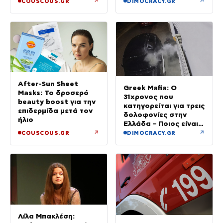
↗
↗
COUSCOUS.GR
DIMOCRACY.GR
After-Sun Sheet
Greek Mafia: Ο
Masks: Το δροσερό
31χρονος που
beauty boost για την
κατηγορείται για τρεις
επιδερμίδα μετά τον
δολοφονίες στην
ήλιο
Ελλάδα – Ποιος είναι
το «πιστόλι» του Έντικ
↗
↗
COUSCOUS.GR
DIMOCRACY.GR
Λίλα Μπακλέση: