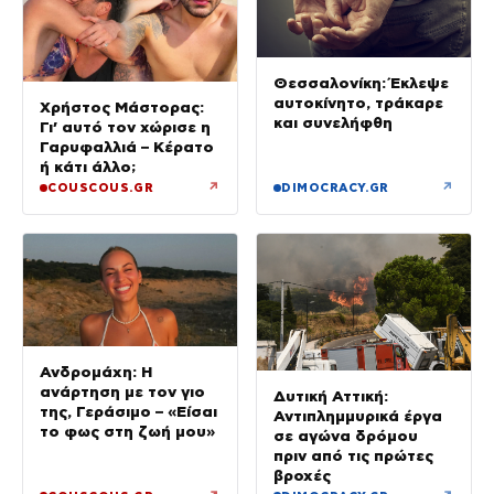
Θεσσαλονίκη: Έκλεψε
αυτοκίνητο, τράκαρε
Χρήστος Μάστορας:
και συνελήφθη
Γι’ αυτό τον χώρισε η
Γαρυφαλλιά – Κέρατο
ή κάτι άλλο;
↗
↗
COUSCOUS.GR
DIMOCRACY.GR
Ανδρομάχη: Η
ανάρτηση με τον γιο
Δυτική Αττική:
της, Γεράσιμο – «Είσαι
Αντιπλημμυρικά έργα
το φως στη ζωή μου»
σε αγώνα δρόμου
πριν από τις πρώτες
βροχές