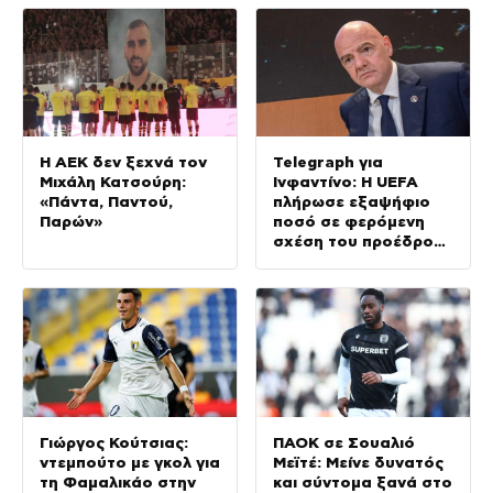
Τορόντο
Η ΑΕΚ δεν ξεχνά τον
Telegraph για
Μιχάλη Κατσούρη:
Ινφαντίνο: Η UEFA
«Πάντα, Παντού,
πλήρωσε εξαψήφιο
Παρών»
ποσό σε φερόμενη
σχέση του προέδρου
της FIFA
Γιώργος Κούτσιας:
ΠΑΟΚ σε Σουαλιό
ντεμπούτο με γκολ για
Μεϊτέ: Μείνε δυνατός
τη Φαμαλικάο στην
και σύντομα ξανά στο