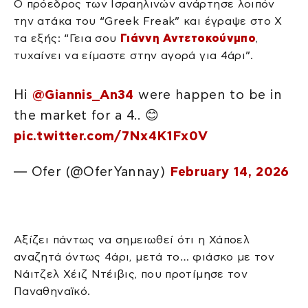
Ο πρόεδρος των Ισραηλινών ανάρτησε λοιπόν
την ατάκα του “Greek Freak” και έγραψε στο Χ
τα εξής: “Γεια σου
Γιάννη Αντετοκούνμπο
,
τυχαίνει να είμαστε στην αγορά για 4άρι”.
Hi
@Giannis_An34
were happen to be in
the market for a 4.. 😊
pic.twitter.com/7Nx4K1Fx0V
— Ofer (@OferYannay)
February 14, 2026
Αξίζει πάντως να σημειωθεί ότι η Χάποελ
αναζητά όντως 4άρι, μετά το… φιάσκο με τον
Νάιτζελ Χέιζ Ντέιβις, που προτίμησε τον
Παναθηναϊκό.