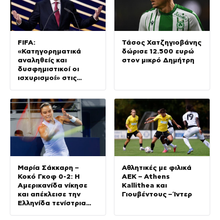
FIFA:
Τάσος Χατζηγιοβάνης
«Κατηγορηματικά
δώρισε 12.500 ευρώ
αναληθείς και
στον μικρό Δημήτρη
δυσφημιστικοί οι
ισχυρισμοί» στις
καταγγελίες για
Ινφαντίνο
Μαρία Σάκκαρη –
Αθλητικές με φιλικά
Κοκό Γκοφ 0-2: Η
ΑΕΚ – Athens
Αμερικανίδα νίκησε
Kallithea και
και απέκλεισε την
Γιουβέντους – Ίντερ
Ελληνίδα τενίστρια
στις «32» του