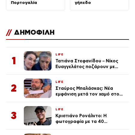
Πορτογαλία
γήπεδο
//
ΔΗΜΟΦΙΛΗ
LIFE
1
Τατιάνα Στεφανίδου – Νίκος
Ευαγγελάτος ποζάρουν με
μαγιό σε παραλία στην
Κεφαλονιά
LIFE
2
Σταύρος Μπαλάσκας: Νέα
εμφάνιση μετά τον χαμό στο
«Πρωινό» (Φωτογραφία)
LIFE
3
Κριστιάνο Ρονάλντο: Η
φωτογραφία με τα 40
πανάκριβα αυτοκίνητα στο
γκαράζ του ξεπέρασε τα 20,7