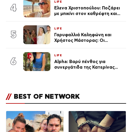
LIFE
εκ. likes
4
Έλενα Χριστοπούλου: Ποζάρει
με μπικίνι στον καθρέφτη και
εντυπωσιάζει – «Χάνουμε
τουλάχιστον 25 κιλά η
LIFE
καθεμία…» (Βίντεο)
5
Γαρυφαλλιά Καληφώνη και
Χρήστος Μάστορας: Οι
χωριστές διακοπές και η
επέτειος που φέτος πέρασε
LIFE
απαρατήρητη
6
Alpha: Βαρύ πένθος για
συνεργάτιδα της Κατερίνας
Καινούργιου – «Κουράστηκες
πολύ… Απόψε είσαι στα χέρια
του Θεού»
//
BEST OF NETWORK