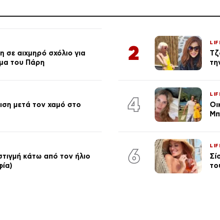
LIF
2
 σε αιχμηρό σχόλιο για
Τζ
μα του Πάρη
τη
LIF
4
ση μετά τον χαμό στο
Οι
Μπ
LIF
6
στιγμή κάτω από τον ήλιο
Σί
φία)
το