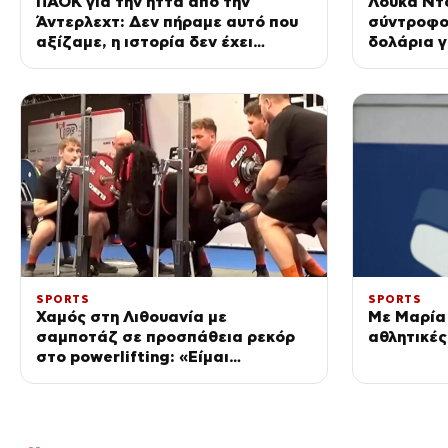
ΠΑΟΚ για την ήττα από την
Λούκα Ντ
Άντερλεχτ: Δεν πήραμε αυτό που
σύντροφο
αξίζαμε, η ιστορία δεν έχει
δολάρια γ
τελειώσει
της επιμέ
SPORTS
SPORTS
Χαμός στη Λιθουανία με
Με Μαρία 
σαμποτάζ σε προσπάθεια ρεκόρ
αθλητικές
στο powerlifting: «Είμαι
ρατσιστής και το έκανα επίτηδες
γιατί σας μισώ»