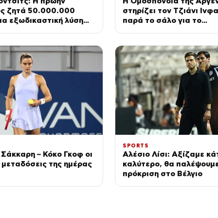
όντσιτς: Η πρώην
Η Ομοσπονδία της Αργεν
ς ζητά 50.000.000
στηρίζει τον Τζιάνι Ινφ
ια εξωδικαστική λύση
παρά το σάλο για το
λειας των παιδιών τους
σκανδαλώδες σχέδιό το
SPORTS
Σάκκαρη – Κόκο Γκοφ οι
Αλέσιο Λίσι: Αξίζαμε κά
 μεταδόσεις της ημέρας
καλύτερο, θα παλέψουμε
πρόκριση στο Βέλγιο