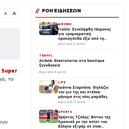
//
ΡΟΗ ΕΙΔΗΣΕΩΝ
Α
Α
ΔΙΕΘΝΗ
Ιταλία: Συνελήφθη 16χρονος
για τρομοκρατική
προπαγάνδα έξω από τη
Φλωρεντία
πριν από 6 λεπτά
TRAVEL
Airbnb: Επεκτείνεται στα boutique
ξενοδοχεία
ς
Super
πριν από 8 λεπτά
α, το
LIFE
Ιωάννα Σιαμπάνη: Θηλάζει
τον γιο της και στέλνει
μήνυμα στις νέες μαμάδες
πριν από 17 λεπτά
SPORTS
υ
Χρήστος Τζόλης: Βίντεο της
ουν
Άρσεναλ με την ασίστ του
Έλληνα εξτρέμ σε slow