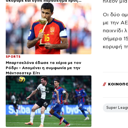
πλέον μία
σκόραρε και έγινε παράδειγμα προς
μίμηση
Οι δύο ο
με την ΑΕ
παιχνίδι 
σήμερα 15
κορυφή τ
SPORTS
Μπαρτσελόνα έδωσε τα χέρια με τον
Ρόδρι – Απομένει η συμφωνία με την
Μάντσεστερ Σίτι
//
ΚΟΙΝΟΠΟ
Super Leag