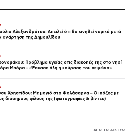
(Βίντεο)
ΟΙΚΟΝΟΜΙΑ
Τουρισμός: Υπογράφηκε το
Ειδικό Χωροταξικό Πλαίσιο –
Νέοι κανόνες για δόμηση και
E
επενδύσεις
πριν από 1 ώρα
ούλια Αλεξανδράτου: Απειλεί ότι θα κινηθεί νομικά μετά
ν ανάρτηση της Δημουλίδου
TRAVEL
ΕΟΤ: Η Ελλάδα στις
κορυφαίες επιλογές
Ευρωπαίων ταξιδιωτών
E
πριν από 1 ώρα
κονομάκου: Πρόβλημα υγείας στις διακοπές της στο νησί
ΕΛΛΑΔΑ
όρα Μπόρα – «Έσκασε όλη η κούραση του χειμώνα»
Λένα Σαμαρά: Μνημόσυνο για
τον έναν χρόνο από τον
θάνατο της κόρης του Αντώνη
Σαμαρά
E
πριν από 1 ώρα
σσυ Χρηστίδου: Με μαγιό στα Φαλάσαρνα – Οι πόζες με
ΠΟΛΙΤΙΚΗ
υς διάσημους φίλους της (φωτογραφίες & βίντεο)
ΣΥΡΙΖΑ: Η ενεργειακή ρήτρα
δεν σημαίνει χαμηλότερους
λογαριασμούς, ούτε σβήνει 7
χρόνια ενεργειακής ακρίβειας
πριν από 1 ώρα
SPORTS
ΑΠΟ ΤΟ ΔΙΚΤΥΟ