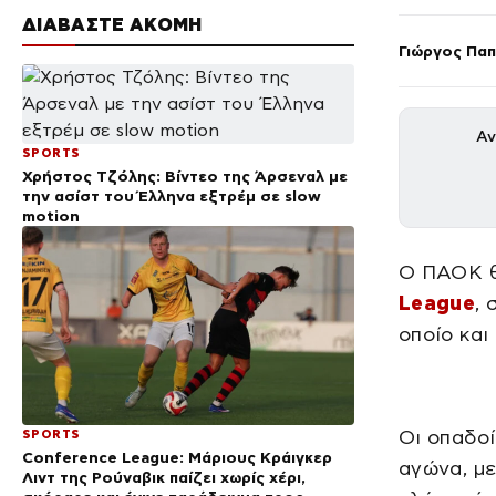
ΔΙΑΒΑΣΤΕ ΑΚΟΜΗ
Γιώργος Πα
Αν
SPORTS
Χρήστος Τζόλης: Βίντεο της Άρσεναλ με
την ασίστ του Έλληνα εξτρέμ σε slow
motion
Ο ΠΑΟΚ θ
League
,
οποίο και
Οι οπαδοί
SPORTS
Conference League: Μάριους Κράιγκερ
αγώνα, μ
Λιντ της Ρούναβικ παίζει χωρίς χέρι,