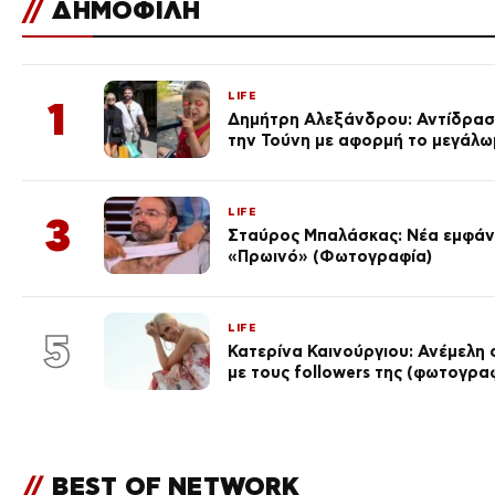
//
ΔΗΜΟΦΙΛΗ
LIFE
1
Δημήτρη Αλεξάνδρου: Αντίδραση
την Τούνη με αφορμή το μεγάλω
LIFE
3
Σταύρος Μπαλάσκας: Νέα εμφάνι
«Πρωινό» (Φωτογραφία)
LIFE
5
Κατερίνα Καινούργιου: Ανέμελη 
με τους followers της (φωτογρα
//
BEST OF NETWORK