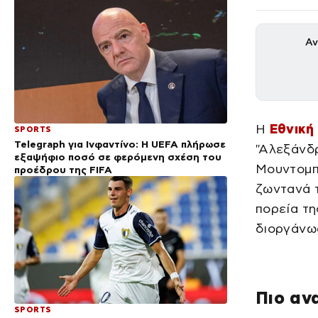
Αν
Η
Εθνική
SPORTS
Telegraph για Ινφαντίνο: Η UEFA πλήρωσε
"Αλεξάνδρ
εξαψήφιο ποσό σε φερόμενη σχέση του
Μουντομπ
προέδρου της FIFA
ζωντανά τ
πορεία τη
διοργάνω
Πιο αν
SPORTS