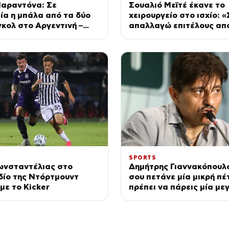
Μαραντόνα: Σε
Σουαλιό Μεϊτέ έκανε το
α η μπάλα από τα δύο
χειρουργείο στο ισχίο: 
γκολ στο Αργεντινή –
απαλλαγώ επιτέλους απ
προβλήματα»
SPORTS
ωνσταντέλιας στο
Δημήτρης Γιαννακόπουλ
δίο της Ντόρτμουντ
σου πετάνε μία μικρή πέ
ε το Kicker
πρέπει να πάρεις μία με
να τους καταστρέψεις»