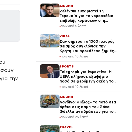
ΔΙΕΘΝΗ
Ζελένσκι ευχαριστεί τη
Γερουσία για το νομοσχέδιο
επιβολής κυρώσεων στη
Ρωσία: «Ψάχνουμε παντού για
πριν από 5 λεπτά
Patriot»
VIRAL
Σαν σήμερα το 1303 ισχυρός
σεισμός συγκλόνισε την
Κρήτη και προκάλεσε ζημιές
στον Φάρο της Αλεξάνδρειας
πριν από 10 λεπτά
ου
SPORTS
ήσουν
Telegraph για Ινφαντίνο: Η
UEFA πλήρωσε εξαψήφιο
για την
ποσό σε φερόμενη σχέση του
προέδρου της FIFA
πριν από 10 λεπτά
ΔΙΕΘΝΗ
Λονδίνο: «Τέλος» το ποτό στα
όρθια στις παμπ του Σόχο;
Θύελλα αντιδράσεων για το
νέο σχέδιο
πριν από 25 λεπτά
TRAVEL