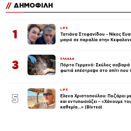
//
ΔΗΜΟΦΙΛΗ
LIFE
1
Τατιάνα Στεφανίδου – Νίκος Ευ
μαγιό σε παραλία στην Κεφαλον
ΕΛΛΑΔΑ
3
Πόρτο Γερμενό: Σκύλος σοβαρά
φωτιά επέστρεψε στο σπίτι που
LIFE
5
Έλενα Χριστοπούλου: Ποζάρει με
και εντυπωσιάζει – «Χάνουμε του
καθεμία…» (Βίντεο)