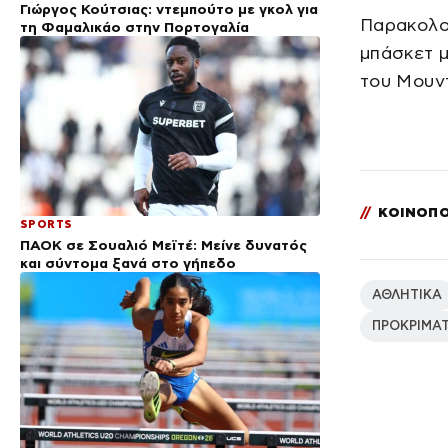
Γιώργος Κούτσιας: ντεμπούτο με γκολ για
Παρακολο
τη Φαμαλικάο στην Πορτογαλία
μπάσκετ μ
του Μουν
//
ΚΟΙΝΟΠΟ
SPORTS
ΠΑΟΚ σε Σουαλιό Μεϊτέ: Μείνε δυνατός
και σύντομα ξανά στο γήπεδο
ΑΘΛΗΤΙΚΑ
ΠΡΟΚΡΙΜΑ