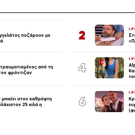
LIF
2
αγγελάτος ποζάρουν με
Στ
ιά
«Π
LIF
4
Al
 τραυματισμένος από τη
Κα
 τον φρόντιζαν
το
LIF
6
 μπικίνι στον καθρέφτη
Κρ
λάχιστον 25 κιλά η
ευ
(φ