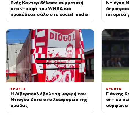
Ενές Καντέρ δήλωσε συμμετοχή
Ντιέγκο 
στο ντραφτ του WNBA και
δημοπρασί
προκάλεσε σάλο στα social media
ιστορικά 
Αγγλία
SPORTS
SPORTS
Η Λίβερπουλ έβαλε τη μορφή του
Γιάννης Κ
Ντιόγκο Ζότα στο λεωφορείο της
οπτικό πε
ομάδας
σύμφωνα μ