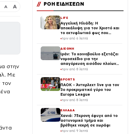
//
ΡΟΗ ΕΙΔΗΣΕΩΝ
Α
Α
LIFE
Αγγελική Ηλιάδη: Η
αποκάλυψη για τον Χριστό και
το εκτυφλωτικό φως που
αντίκρισε
πριν από 6 λεπτά
ΔΙΕΘΝΗ
Ιράν: Το κοινοβούλιο εξετάζει
νομοσχέδιο για την
απαγόρευση εισόδου πλοίων
μα στην
των ΗΠΑ και του Ισραήλ στα
πριν από 8 λεπτά
Στενά του Ορμούζ
αλ. Με
SPORTS
 τον
ΠΑΟΚ – Άντερλεχτ live για τον
3ο προκριματικό γύρο του
 ένα
Europa League
πριν από 8 λεπτά
ΕΛΛΑΔΑ
Χανιά: 75χρονη έφυγε από το
αστυνομικό τμήμα και
βρέθηκε νεκρή σε χωράφι
πάντα
πριν από 9 λεπτά