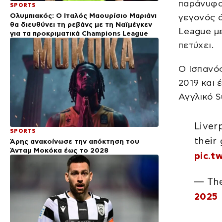
παράνυφο
SPORTS
Ολυμπιακός: Ο Ιταλός Μαουρίσιο Μαριάνι
γεγονός ό
θα διευθύνει τη ρεβάνς με τη Ναϊμέγκεν
League με
για τα προκριματικά Champions League
πετύχει.
Ο Ισπανός
2019 και 
Αγγλικό S
Liver
SPORTS
their
Άρης ανακοίνωσε την απόκτηση του
Άνταμ Μοκόκα έως το 2028
pic.t
— The
2025