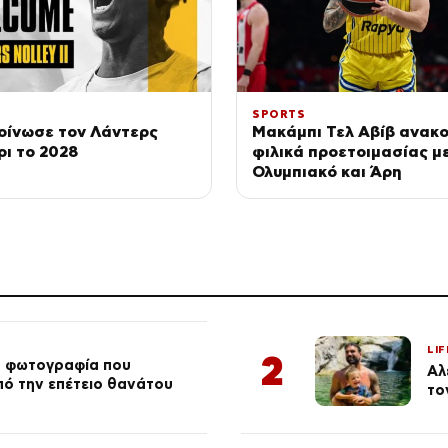
SPORTS
οίνωσε τον Λάντερς
Μακάμπι Τελ Αβίβ ανακ
ρι το 2028
φιλικά προετοιμασίας μ
Ολυμπιακό και Άρη
LIF
2
ή φωτογραφία που
Αλ
από την επέτειο θανάτου
το