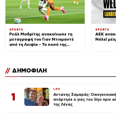
SPORTS
SPORTS
Ρεάλ Μαδρίτης ανακοίνωσε τη
ΑΕΚ ανακ
μεταγραφή του Γιαν Ντιομαντέ
Νόλεϊ μέχ
από τη Λειψία – Το ποσό της
μεταγραφής
//
ΔΗΜΟΦΙΛΗ
LIFE
1
Αντώνης Σαμαράς: Οικογενειακ
ανάρτησε ο γιος του λίγο πριν 
της Λένας