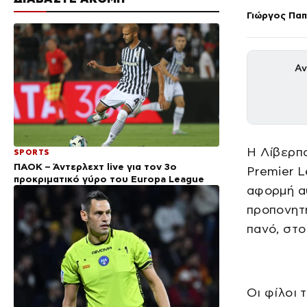
Γιώργος Πα
Αν
Η Λίβερπο
SPORTS
ΠΑΟΚ – Άντερλεχτ live για τον 3ο
Premier L
προκριματικό γύρο του Europa League
αφορμή αυ
προπονητ
πανό, στο
Οι φίλοι 