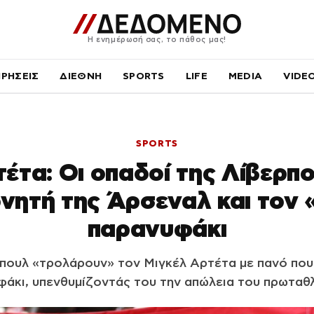
Η ενημέρωσή σας, το πάθος μας!
ΙΡΗΣΕΙΣ
ΔΙΕΘΝΗ
SPORTS
LIFE
MEDIA
VIDE
SPORTS
έτα: Οι οπαδοί της Λίβερπ
νητή της Άρσεναλ και τον
παρανυφάκι
ρπουλ «τρολάρουν» τον Μιγκέλ Αρτέτα με πανό που
φάκι, υπενθυμίζοντάς του την απώλεια του πρωταθ