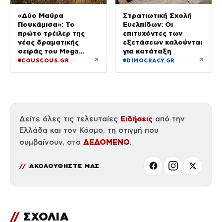
«Δύο Μαύρα
Στρατιωτική Σχολή
Πουκάμισα»: Το
Ευελπίδων: Οι
πρώτο τρέιλερ της
επιτυχόντες των
νέας δραματικής
εξετάσεων καλούνται
σειράς του Mega
για κατάταξη
κυκλοφόρησε
↗
↗
COUSCOUS.GR
DIMOCRACY.GR
Ειδήσεις
Δείτε όλες τις τελευταίες
από την
Ελλάδα και τον Κόσμο, τη στιγμή που
ΔΕΔΟΜΕΝΟ
συμβαίνουν, στο
.
ΑΚΟΛΟΥΘΗΣΤΕ ΜΑΣ
//
ΣΧΟΛΙΑ