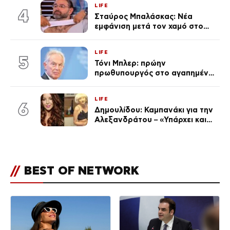
LIFE
απαρατήρητη
4
Σταύρος Μπαλάσκας: Νέα
εμφάνιση μετά τον χαμό στο
«Πρωινό» (Φωτογραφία)
LIFE
5
Τόνι Μπλερ: πρώην
πρωθυπουργός στο αγαπημένο
του Πόρτο Χέλι
LIFE
6
Δημουλίδου: Καμπανάκι για την
Αλεξανδράτου – «Υπάρχει και
ένα μικρό παιδί πίσω που
χρειάζεται τη μάνα του»
//
BEST OF NETWORK