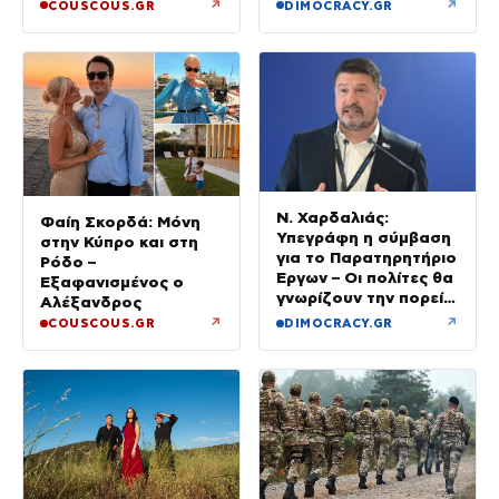
εξάμηνο του έτους
↗
↗
COUSCOUS.GR
DIMOCRACY.GR
Ν. Χαρδαλιάς:
Φαίη Σκορδά: Μόνη
Υπεγράφη η σύμβαση
στην Κύπρο και στη
για το Παρατηρητήριο
Ρόδο –
Έργων – Οι πολίτες θα
Εξαφανισμένος ο
γνωρίζουν την πορεία
Αλέξανδρος
κάθε έργου στην
↗
↗
COUSCOUS.GR
DIMOCRACY.GR
περιοχή τους