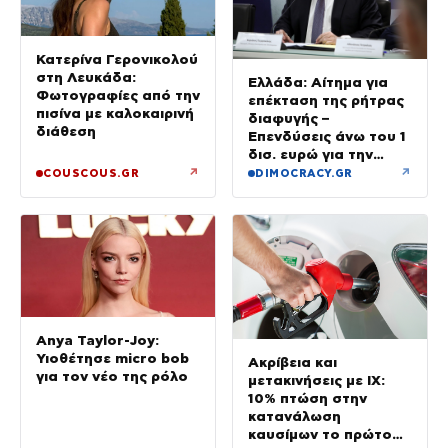
Κατερίνα Γερονικολού
στη Λευκάδα:
Ελλάδα: Αίτημα για
Φωτογραφίες από την
επέκταση της ρήτρας
πισίνα με καλοκαιρινή
διαφυγής –
διάθεση
Επενδύσεις άνω του 1
δισ. ευρώ για την
Ενέργεια έως το 2028
↗
↗
COUSCOUS.GR
DIMOCRACY.GR
Anya Taylor-Joy:
Υιοθέτησε micro bob
Ακρίβεια και
για τον νέο της ρόλο
μετακινήσεις με ΙΧ:
10% πτώση στην
κατανάλωση
καυσίμων το πρώτο