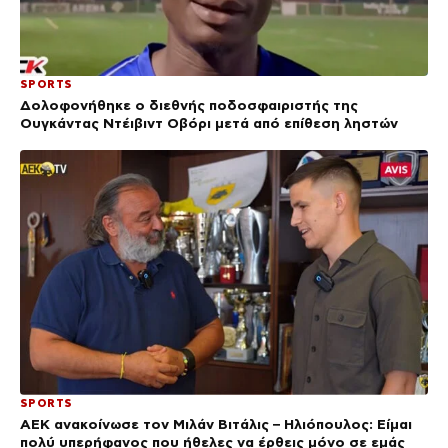
SPORTS
Δολοφονήθηκε ο διεθνής ποδοσφαιριστής της
Ουγκάντας Ντέιβιντ Οβόρι μετά από επίθεση ληστών
SPORTS
ΑΕΚ ανακοίνωσε τον Μιλάν Βιτάλις – Ηλιόπουλος: Είμαι
πολύ υπερήφανος που ήθελες να έρθεις μόνο σε εμάς