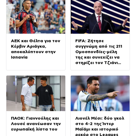
ΑΕΚ και Θέλτα για τον
FIFA: Ζήτησε
Κέρβιν Αριάγκα,
συγγνώμη από τις 211
αποκαλύπτουν στην
Ομοσπονδίες-μέλη
Ισπανία
της και συνεχίζει να
στηρίζει τον Τζιάνι
Ινφαντίνο
ΠΑΟΚ: Γιαννούλης και
Λιονέλ Μέσι: δύο γκολ
Λουσέ ανανέωσαν την
στο 4-2 της Ίντερ
ευρωπαϊκή λίστα του
Μαϊάμι και ιστορικό
ρεκόρ στο Leagues