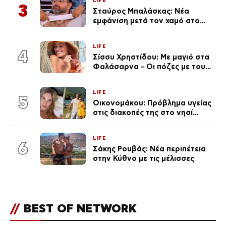
LIFE
3
Σταύρος Μπαλάσκας: Νέα
εμφάνιση μετά τον χαμό στο
«Πρωινό» (Φωτογραφία)
LIFE
4
Σίσσυ Χρηστίδου: Με μαγιό στα
Φαλάσαρνα – Οι πόζες με τους
διάσημους φίλους της
(φωτογραφίες & βίντεο)
LIFE
5
Οικονομάκου: Πρόβλημα υγείας
στις διακοπές της στο νησί
Μπόρα Μπόρα – «Έσκασε όλη η
κούραση του χειμώνα»
LIFE
6
Σάκης Ρουβάς: Νέα περιπέτεια
στην Κύθνο με τις μέλισσες
//
BEST OF NETWORK