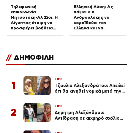
Τηλεφωνική
Ελληνική Λύση: Ας
επικοινωνία
πάψει ο κ.
Μητσοτάκη-Αλ Σίσι: Η
Ανδρουλάκης να
Αίγυπτος έτοιμη να
κοροϊδεύει τον
προσφέρει βοήθεια
Έλληνα και να
για τις πυρκαγιές
προκαλεί
//
ΔΗΜΟΦΙΛΗ
LIFE
1
Τζούλια Αλεξανδράτου: Απειλεί
ότι θα κινηθεί νομικά μετά την
ανάρτηση της Δημουλίδου
LIFE
2
Δημήτρη Αλεξάνδρου:
Αντίδραση σε αιχμηρό σχόλιο
για την Τούνη με αφορμή το
μεγάλωμα του Πάρη