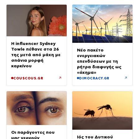
Η influencer Sydney
Towle πέθανε στα 26
Νέο πακέτο
της μετά από μάχη με
ενεργειακών
σπάνια μορφή
επενδύσεων με τη
καρκίνου
ρήτρα διαφυγής ως
«όχημα»
↗
↗
COUSCOUS.GR
DIMOCRACY.GR
Οι παράγοντες που
Ιός του Δυτικού
μας γερνούν