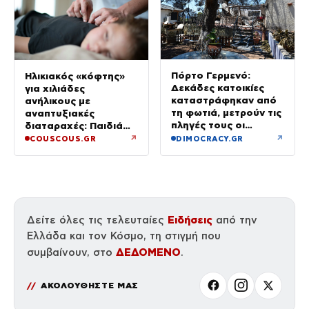
Πόρτο Γερμενό:
Ηλικιακός «κόφτης»
Δεκάδες κατοικίες
για χιλιάδες
καταστράφηκαν από
ανήλικους με
τη φωτιά, μετρούν τις
αναπτυξιακές
πληγές τους οι
διαταραχές: Παιδιά
κάτοικοι
ενός κατώτερου θεού
↗
↗
COUSCOUS.GR
DIMOCRACY.GR
Ειδήσεις
Δείτε όλες τις τελευταίες
από την
Ελλάδα και τον Κόσμο, τη στιγμή που
ΔΕΔΟΜΕΝΟ
συμβαίνουν, στο
.
ΑΚΟΛΟΥΘΗΣΤΕ ΜΑΣ