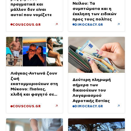
Νείλου: Τα
πραγματικά και
συμπτώματα και η
μάλλον δεν είναι
έκκληση των ειδικών
αυτοί που νομίζετε
προς τους πολίτες
↗
↗
COUSCOUS.GR
DIMOCRACY.GR
Λιάγκας-Αντωνά ζουν
ζωή
Δεύτερη πληρωμή
εκατομμυριούχων στη
σήμερα των
Μύκονο: Πισίνες,
δικαιούχων του
χλιδή και φαγητό σε
Λογαριασμού
πανάκριβα εστιατόρια
Αγροτικής Εστίας
↗
↗
COUSCOUS.GR
DIMOCRACY.GR