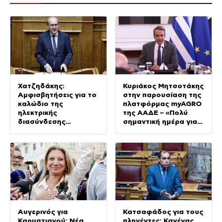
Χατζηδάκης:
Κυριάκος Μητσοτάκης
Αμφισβητήσεις για το
στην παρουσίαση της
καλώδιο της
πλατφόρμας myAGRO
ηλεκτρικής
της ΑΑΔΕ – «Πολύ
διασύνδεσης
σημαντική ημέρα για
Ελλάδας-Κύπρου
τον πρωτογενή
τομέα»
Αυγερινός για
Κατσαφάδος για τους
Καρυστιανού: Νέα
πληγέντες: Κανένας