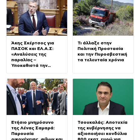
Άκης Σκέρτσος για
Τι άλλαξε στην
ΠΑΣΟΚ και ΕΛ.Α.Σ:
Πολιτική Προστασία
«Αναλύσεις της
και την Πυροσβεστική
παραλίας –
τα τελευταία χρόνια
Υποκαθιστά την
οικονομική ανάλυση
με πολιτική
προπαγάνδα»
Ετήσιο μνημόσυνο
Τσουκαλάς: Αποτυχία
της Λένας Σαμαρά:
της κυβέρνησης να
Παρουσία
αξιοποιήσει κονδύλια
οικογένειας, φίλων και
800 εκατ. ευρώ για