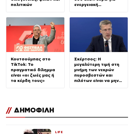
πολιτικών
ενεργειακή
ανθεκτικότητα
Κουτσούμπας στο
Σκέρτσος: Η
TikTok: Το
μεγαλύτερη τιμή στη
πραγματικό δίλημμα
μνήμη των νεκρών
είναι «οι ζωές μας ή
πυροσβεστών και
τα κέρδη τους»
πιλότων είναι να μην
σταματήσουμε ποτέ
να επενδύουμε στην
πρόληψη
//
ΔΗΜΟΦΙΛΗ
LIFE