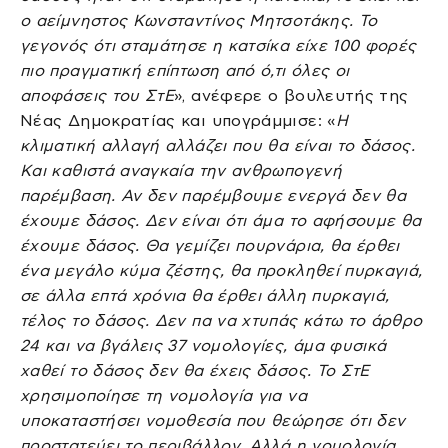
ο αείμνηστος Κωνσταντίνος Μητσοτάκης. Το
γεγονός ότι σταμάτησε η κατσίκα είχε 100 φορές
πιο πραγματική επίπτωση από ό,τι όλες οι
αποφάσεις του ΣτΕ
», ανέφερε ο βουλευτής της
Νέας Δημοκρατίας και υπογράμμισε: «
Η
κλιματική αλλαγή αλλάζει που θα είναι το δάσος.
Και καθιστά αναγκαία την ανθρωπογενή
παρέμβαση. Αν δεν παρέμβουμε ενεργά δεν θα
έχουμε δάσος. Δεν είναι ότι άμα το αφήσουμε θα
έχουμε δάσος. Θα γεμίζει πουρνάρια, θα έρθει
ένα μεγάλο κύμα ζέστης, θα προκληθεί πυρκαγιά,
σε άλλα επτά χρόνια θα έρθει άλλη πυρκαγιά,
τέλος το δάσος. Δεν πα να χτυπάς κάτω το άρθρο
24 και να βγάλεις 37 νομολογίες, άμα φυσικά
χαθεί το δάσος δεν θα έχεις δάσος. Το ΣτΕ
χρησιμοποίησε τη νομολογία για να
υποκαταστήσει νομοθεσία που θεώρησε ότι δεν
προστατεύει το περιβάλλον. Αλλά η νομολογία