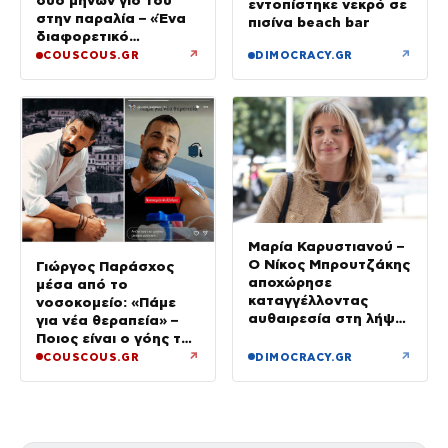
δύο μηνών γιο του
εντοπίστηκε νεκρό σε
στην παραλία – «Ένα
πισίνα beach bar
διαφορετικό
καλοκαίρι»
↗
↗
COUSCOUS.GR
DIMOCRACY.GR
Μαρία Καρυστιανού –
Ο Νίκος Μπρουτζάκης
Γιώργος Παράσχος
αποχώρησε
μέσα από το
καταγγέλλοντας
νοσοκομείο: «Πάμε
αυθαιρεσία στη λήψη
για νέα θεραπεία» –
αποφάσεων: «Ελπίδα
Ποιος είναι ο γόης της
για τη Δημοκρατία»
Μενεγάκη που δίνει
↗
↗
COUSCOUS.GR
DIMOCRACY.GR
μάχη με τον καρκίνο