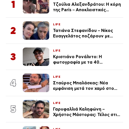
1
Τζούλια Αλεξανδράτου: Η κόρη
της Paris – Αποκλειστικές
φωτογραφίες
LIFE
2
Τατιάνα Στεφανίδου – Νίκος
Ευαγγελάτος ποζάρουν με
μαγιό σε παραλία στην
Κεφαλονιά
LIFE
3
Κριστιάνο Ρονάλντο: Η
φωτογραφία με τα 40
πανάκριβα αυτοκίνητα στο
γκαράζ του ξεπέρασε τα 20,7
LIFE
εκ. likes
4
Σταύρος Μπαλάσκας: Νέα
εμφάνιση μετά τον χαμό στο
«Πρωινό» (Φωτογραφία)
LIFE
5
Γαρυφαλλιά Καληφώνη –
Χρήστος Μάστορας: Τέλος στις
φήμες χωρισμού, όλη η αλήθεια
για τη σχέση τους