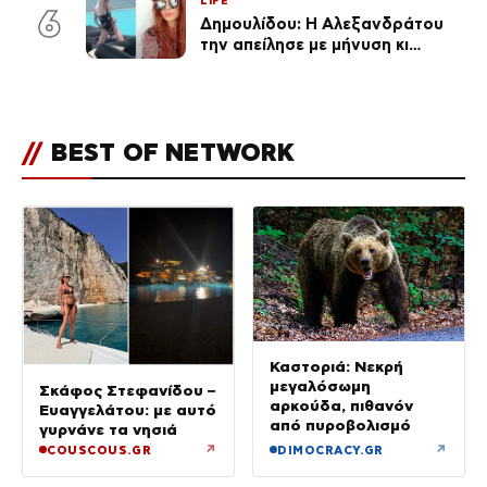
LIFE
6
Δημουλίδου: Η Αλεξανδράτου
την απείλησε με μήνυση κι
εκείνη απαντά – «Δεν σε
αναγνώρισα, όταν κατάλαβα
ποια είσαι σοκαρίστικα»
//
BEST OF NETWORK
Καστοριά: Νεκρή
μεγαλόσωμη
Σκάφος Στεφανίδου –
αρκούδα, πιθανόν
Ευαγγελάτου: με αυτό
από πυροβολισμό
γυρνάνε τα νησιά
↗
↗
COUSCOUS.GR
DIMOCRACY.GR