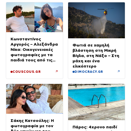
Κωνσταντίνος
Αργυρός – Αλεξάνδρα
Φωτιά σε χαμηλή
Νίκα: Οικογενειακές
βλάστηση στη Μικρή
φωτογραφίες με τα
Βίγλα, στη Νάξο – Στη
παιδιά τους από τις
μάχη και ένα
διακοπές με το
ελικόπτερο
σκάφος
↗
↗
COUSCOUS.GR
DIMOCRACY.GR
Σάκης Κατσούλης: Η
φωτογραφία με τον
Πάρος: 4χρονο παιδί