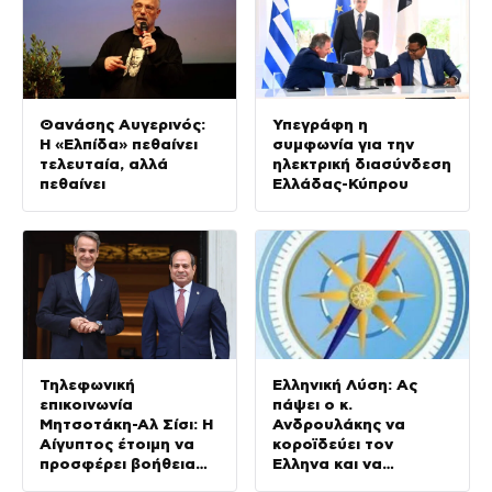
Θανάσης Αυγερινός:
Υπεγράφη η
Η «Ελπίδα» πεθαίνει
συμφωνία για την
τελευταία, αλλά
ηλεκτρική διασύνδεση
πεθαίνει
Ελλάδας-Κύπρου
Τηλεφωνική
Ελληνική Λύση: Ας
επικοινωνία
πάψει ο κ.
Μητσοτάκη-Αλ Σίσι: Η
Ανδρουλάκης να
Αίγυπτος έτοιμη να
κοροϊδεύει τον
προσφέρει βοήθεια
Έλληνα και να
για τις πυρκαγιές
προκαλεί