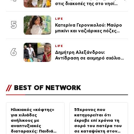
στις διακοπές της στο νησί
Μπόρα Μπόρα – «Έσκασε όλη η
κούραση του χειμώνα»
LIFE
5
Κατερίνα Γερονικολού: Μαύρο
μπικίνι και ναζιάρικες πόζες
(φωτογραφίες)
LIFE
6
Δημήτρη Αλεξάνδρου:
Αντίδραση σε αιχμηρό σχόλιο
για την Τούνη με αφορμή το
μεγάλωμα του Πάρη
//
BEST OF NETWORK
Ηλικιακός «κόφτης»
55χρονος που
για χιλιάδες
κατηγορείται ότι
ανήλικους με
έκρυβε επί χρόνια τη
αναπτυξιακές
σορό του πατέρα του
διαταραχές: Παιδιά
σε καταψύκτη στον