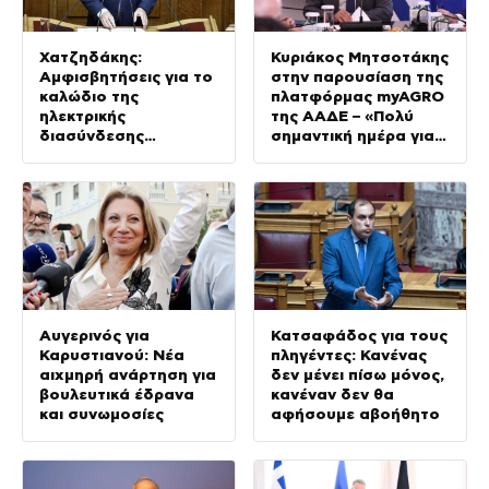
Χατζηδάκης:
Κυριάκος Μητσοτάκης
Αμφισβητήσεις για το
στην παρουσίαση της
καλώδιο της
πλατφόρμας myAGRO
ηλεκτρικής
της ΑΑΔΕ – «Πολύ
διασύνδεσης
σημαντική ημέρα για
Ελλάδας-Κύπρου
τον πρωτογενή
τομέα»
Αυγερινός για
Κατσαφάδος για τους
Καρυστιανού: Νέα
πληγέντες: Κανένας
αιχμηρή ανάρτηση για
δεν μένει πίσω μόνος,
βουλευτικά έδρανα
κανέναν δεν θα
και συνωμοσίες
αφήσουμε αβοήθητο