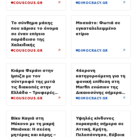
ενός κατώτερου θεού
ανακριτή – Τα πρώτα
↗
↗
COUSCOUS.GR
DIMOCRACY.GR
του λόγια στους
αστυνομικούς
Το σύνθημα μάχης
Μοσχάτο: Φωτιά σε
που χάρισε το όνομα
εγκαταλελειμμένο
σε έναν επίγειο
κτίριο
παράδεισο της
Χαλκιδικής
↗
↗
COUSCOUS.GR
DIMOCRACY.GR
Κιάρα Φεράνι στην
46χρονη
Ίμπιζα με τον
κατηγορούμενη για τη
σύντροφό της μετά
φονική επίθεση στη
τις διακοπές στην
Marfin ενώπιον της
Ελλάδα – Τρυφερές
Δικαιοσύνης σήμερα –
στιγμές στην παραλία
Τα στοιχεία που την
↗
↗
COUSCOUS.GR
DIMOCRACY.GR
«πρόδωσαν» και οι
ρόλοι
Βίκυ Καγιά στη
Υψηλός κίνδυνος
Μύκονο με τη μικρή
πυρκαγιάς σήμερα σε
Μπιάνκα: Η σχέση
Αττική, Κρήτη,
μητέρας και κόρης –
Πελοπόννησο, Εύβοια