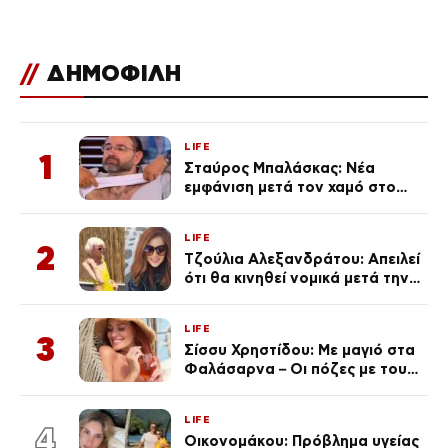
//
ΔΗΜΟΦΙΛΗ
LIFE
1
Σταύρος Μπαλάσκας: Νέα
εμφάνιση μετά τον χαμό στο
«Πρωινό» (Φωτογραφία)
LIFE
2
Τζούλια Αλεξανδράτου: Απειλεί
ότι θα κινηθεί νομικά μετά την
ανάρτηση της Δημουλίδου
LIFE
3
Σίσσυ Χρηστίδου: Με μαγιό στα
Φαλάσαρνα – Οι πόζες με τους
διάσημους φίλους της
(φωτογραφίες & βίντεο)
LIFE
4
Οικονομάκου: Πρόβλημα υγείας