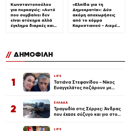
Κωνσταντοπούλου
«Ελπίδα για τη
για πυρκαγιές: «Αυτό
Δημοκρατία»: Δύο
που συμβαίνει δεν
ακόμη αποχωρήσεις
είναι ατύχημα αλλά
από το κόμμα
έγκλημα διαρκές και
Καρυστιανού – Αιχμές
συνεχιζόμενο»
για αρχηγισμό
//
ΔΗΜΟΦΙΛΗ
LIFE
1
Τατιάνα Στεφανίδου – Νίκος
Ευαγγελάτος ποζάρουν με
μαγιό σε παραλία στην
Κεφαλονιά
ΕΛΛΑΔΑ
2
Τραγωδία στις Σέρρες: Άνδρας
που έχασε σύζυγο και γιο στο
τροχαίο λέει «Τα έχασα όλα, κάτι
με τράβαγε στην καρδιά μου»
LIFE