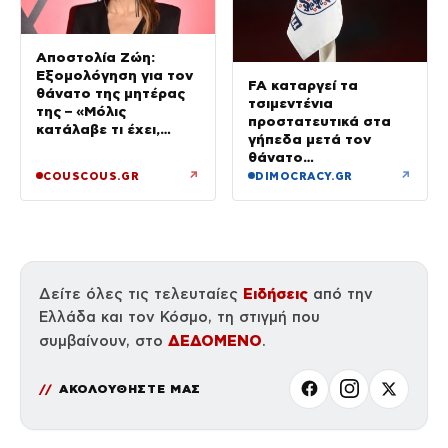
Αποστολία Ζώη:
Εξομολόγηση για τον
FA καταργεί τα
θάνατο της μητέρας
τσιμεντένια
της – «Μόλις
προστατευτικά στα
κατάλαβε τι έχει,
γήπεδα μετά τον
έφυγε»
θάνατο
ποδοσφαιριστή
↗
↗
COUSCOUS.GR
DIMOCRACY.GR
Ειδήσεις
Δείτε όλες τις τελευταίες
από την
Ελλάδα και τον Κόσμο, τη στιγμή που
ΔΕΔΟΜΕΝΟ
συμβαίνουν, στο
.
ΑΚΟΛΟΥΘΗΣΤΕ ΜΑΣ