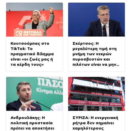
Κουτσούμπας στο
Σκέρτσος: Η
TikTok: Το
μεγαλύτερη τιμή στη
πραγματικό δίλημμα
μνήμη των νεκρών
είναι «οι ζωές μας ή
πυροσβεστών και
τα κέρδη τους»
πιλότων είναι να μην
σταματήσουμε ποτέ
να επενδύουμε στην
πρόληψη
Ανδρουλάκης: Η
ΣΥΡΙΖΑ: Η ενεργειακή
πολιτική προστασία
ρήτρα δεν σημαίνει
πρέπει να αποκτήσει
χαμηλότερους