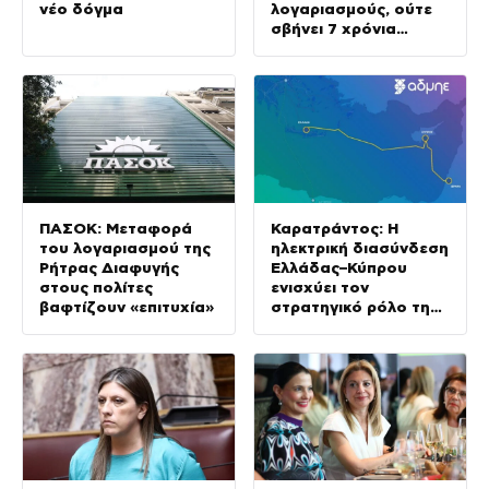
νέο δόγμα
λογαριασμούς, ούτε
σβήνει 7 χρόνια
ενεργειακής ακρίβειας
ΠΑΣΟΚ: Μεταφορά
Καρατράντος: Η
του λογαριασμού της
ηλεκτρική διασύνδεση
Ρήτρας Διαφυγής
Ελλάδας–Κύπρου
στους πολίτες
ενισχύει τον
βαφτίζουν «επιτυχία»
στρατηγικό ρόλο της
Ανατολικής
Μεσογείου