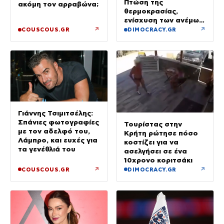
Πτώση της
ακόμη τον αρραβώνα;
θερμοκρασίας,
ενίσχυση των ανέμων
και καταιγίδες όπου
↗
↗
COUSCOUS.GR
DIMOCRACY.GR
θα εκδηλωθούν
Γιάννης Τσιμιτσέλης:
Σπάνιες φωτογραφίες
Τουρίστας στην
με τον αδελφό του,
Κρήτη ρώτησε πόσο
Λάμπρο, και ευχές για
κοστίζει για να
τα γενέθλιά του
ασελγήσει σε ένα
10χρονο κοριτσάκι
↗
↗
COUSCOUS.GR
DIMOCRACY.GR