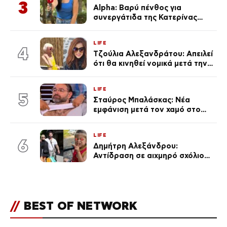
3
Alpha: Βαρύ πένθος για
συνεργάτιδα της Κατερίνας
Καινούργιου – «Κουράστηκες
πολύ… Απόψε είσαι στα χέρια
LIFE
του Θεού»
4
Τζούλια Αλεξανδράτου: Απειλεί
ότι θα κινηθεί νομικά μετά την
ανάρτηση της Δημουλίδου
LIFE
5
Σταύρος Μπαλάσκας: Νέα
εμφάνιση μετά τον χαμό στο
«Πρωινό» (Φωτογραφία)
LIFE
6
Δημήτρη Αλεξάνδρου:
Αντίδραση σε αιχμηρό σχόλιο
για την Τούνη με αφορμή το
μεγάλωμα του Πάρη
//
BEST OF NETWORK