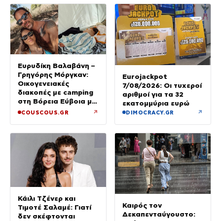
Ευρυδίκη Βαλαβάνη –
Γρηγόρης Μόργκαν:
Eurojackpot
Οικογενειακές
7/08/2026: Οι τυχεροί
διακοπές με camping
αριθμοί για τα 32
στη Βόρεια Εύβοια με
εκατομμύρια ευρώ
τον ενός έτους γιο
↗
↗
COUSCOUS.GR
DIMOCRACY.GR
τους
Κάιλι Τζένερ και
Καιρός τον
Τιμοτέ Σαλαμέ: Γιατί
Δεκαπενταύγουστο:
δεν σκέφτονται